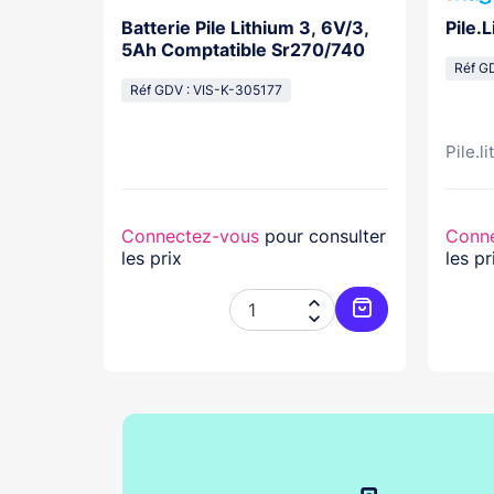
actile
Batterie Pile Lithium 3, 6V/3,
Pile.
yxal+
5Ah Comptatible Sr270/740
Réf G
Réf GDV : VIS-K-305177
l
Pile.l
r
nsulter
Connectez-vous
pour consulter
Conn
les prix
les pr




Ajouter au panier
Ajouter au pani