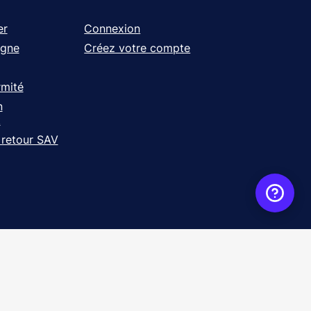
er
Connexion
igne
Créez votre compte
rmité
n
t
 retour SAV
ence
WebXY