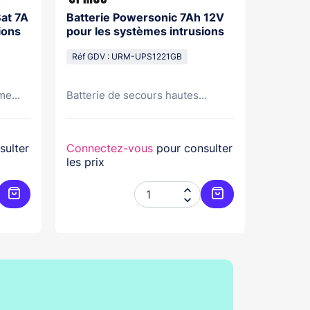
Batterie Powersonic 7Ah 12V
Batterie 
ions
pour les systèmes intrusions
Volts Dim pour systèmes
intrusi
Réf GDV : URM-UPS1221GB
Réf GDV
me...
Batterie de secours hautes...
Ce produ
sulter
Connectez-vous
pour consulter
Connec
les prix
les prix


Ajouter au panier
Ajouter au panier