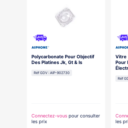
 NO+NC
Polycarbonate Pour Objectif
Vitre
Des Platines Jk, Gt & Is
Pour 
Élect
Réf GDV : AIP-902730
Réf G
+NC
nsulter
Connectez-vous
pour consulter
Conn
les prix
les pr