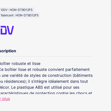
f GDV : HON-DT8012F5
f fabricant : HON-DT8012F5
cription
Boîtier robuste et lisse
Ce boîtier lisse et robuste convient parfaitement
à une variété de styles de construction (bâtiments
ou résidences); il s’intègre idéalement dans tout
décor. Le plastique ABS est utilisé pour ses
caractéristiques de protection contre les chocs et
r plus
les impacts. Le boîtier est conçu pour permettre
d’accéder aux connecteurs avec sa fonction