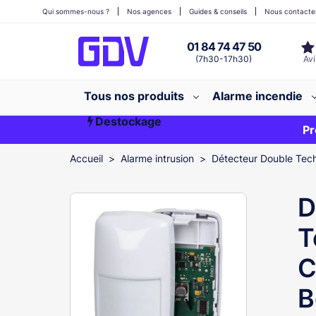
Qui sommes-nous ?
Nos agences
Guides & conseils
Nous contacte
01 84 74 47 50
(7h30-17h30)
Tous nos produits
Alarme incendie
Destockage
Première commande ?
EXCLU WEB
Pr
Accueil
Alarme intrusion
Détecteur Double Tech
D
T
C
B