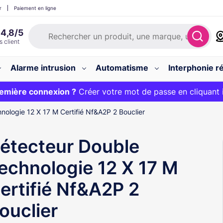
r
Paiement en ligne
Alarme intrusion
Automatisme
Interphonie ré
 :
emière connexion ?
20€ OFFERT sur votre panier et livraison 24/48h gratuite 
Créer votre mot de passe en cliquant 
nologie 12 X 17 M Certifié Nf&A2P 2 Bouclier
étecteur Double
echnologie 12 X 17 M
ertifié Nf&A2P 2
ouclier