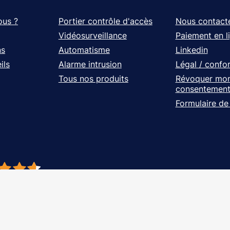
ous ?
Portier contrôle d'accès
Nous contact
Vidéosurveillance
Paiement en l
ns
Automatisme
Linkedin
ils
Alarme intrusion
Légal / confo
Tous nos produits
Révoquer mo
consentemen
Formulaire de
- À vos côtés, de l'étude à l'installation. Tous droits réservés - Réalisation Ag