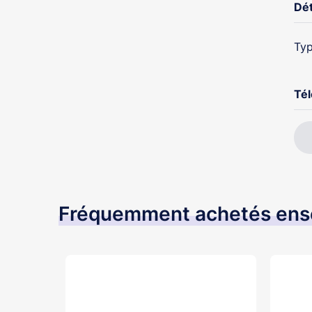
Dét
Typ
Té
l
Fréquemment achetés en