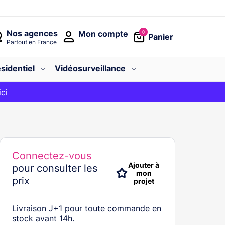
Nos agences
Mon compte
0
Panier
Partout en France
sidentiel
Vidéosurveillance
avec le code
ici
BIENVENUE
Connectez-vous
Ajouter à
pour consulter les
mon
prix
projet
Livraison J+1 pour toute commande en
stock avant 14h.