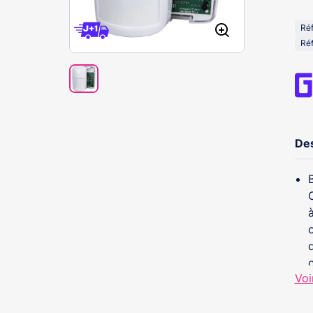
Ré
Ré
Des
Voi