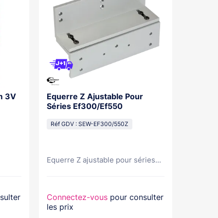
m 3V
Equerre Z Ajustable Pour
Déclen
Séries Ef300/Ef550
Contac
Capot, 
Réf GDV : SEW-EF300/550Z
Réf GDV
Déclenc
Equerre Z ajustable pour séries...
3...
sulter
Connectez-vous
pour consulter
Connec
les prix
les prix