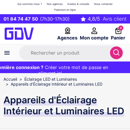
Qui sommes-nous ?
Nos agences
Guides & conseils
Nous contacter
Paiement en ligne
01 84 74 47 50
(7h30-17h30)
0
Agences
Mon compte
Panier
ière connexion ?
Première commande ?
EXCLU WEB :
Créer votre mot de passe en
20€ OFFERT sur votre panier
et livraison 24/48h gratuite avec le code
cliquant ici
BIENVENUE
Accueil
Éclairage LED et Luminaires
Appareils d'Éclairage Intérieur et Luminaires LED
Appareils d'Éclairage
Intérieur et Luminaires LED