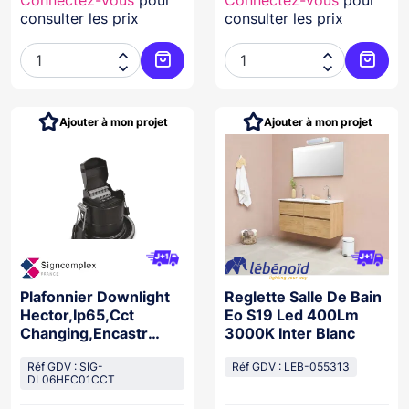
consulter les prix
consulter les prix




Ajouter au panier
Ajoute
Ajouter à mon projet
Ajouter à mon projet
Plafonnier Downlight
Reglette Salle De Bain
Hector,Ip65,Cct
Eo S19 Led 400Lm
Changing,Encastr
3000K Inter Blanc
Ø68Mm,Finition Blanc
Réf GDV : SIG-
Réf GDV : LEB-055313
DL06HEC01CCT