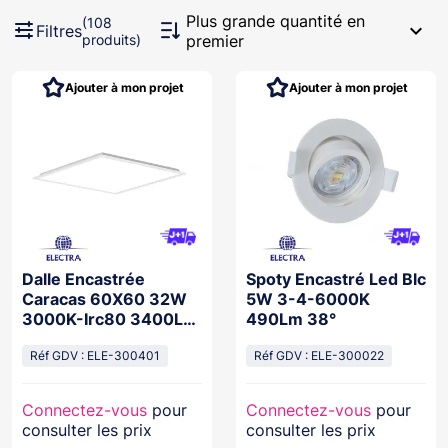
Plus grande quantité en
(108
expand_more
Filtres
produits)
premier
Ajouter à mon projet
Ajouter à mon projet
Dalle Encastrée
Spoty Encastré Led Blc
Caracas 60X60 32W
5W 3-4-6000K
3000K-Irc80 3400Lm
490Lm 38°
Multi-Power (28-32-
36-40W)
Réf GDV : ELE-300401
Réf GDV : ELE-300022
Connectez-vous
pour
Connectez-vous
pour
consulter les prix
consulter les prix