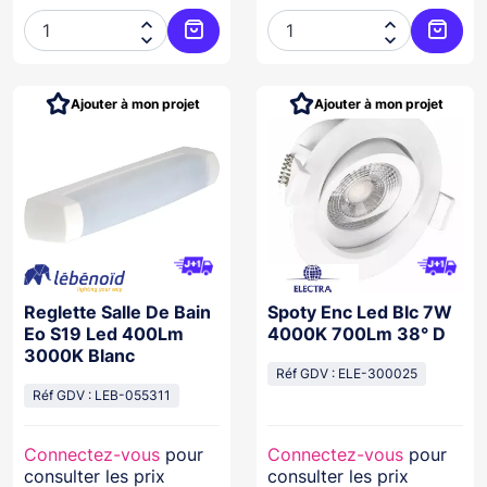




Ajouter au panier
Ajoute
Ajouter à mon projet
Ajouter à mon projet
Reglette Salle De Bain
Spoty Enc Led Blc 7W
Eo S19 Led 400Lm
4000K 700Lm 38° D
3000K Blanc
Réf GDV : ELE-300025
Réf GDV : LEB-055311
Connectez-vous
pour
Connectez-vous
pour
consulter les prix
consulter les prix