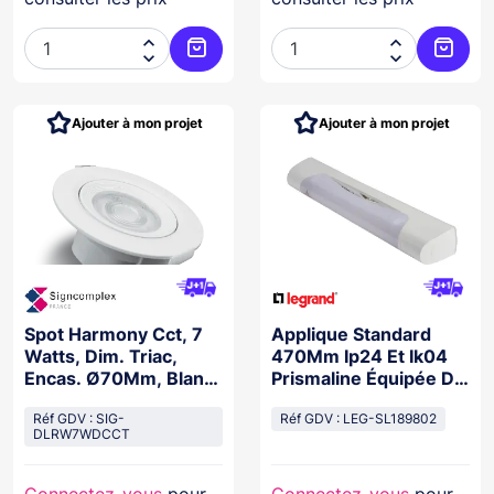




Ajouter au panier
Ajoute
Ajouter à mon projet
Ajouter à mon projet
Spot Harmony Cct, 7
Applique Standard
Watts, Dim. Triac,
470Mm Ip24 Et Ik04
Encas. Ø70Mm, Blanc
Prismaline Équipée De
Dynamique
Tube Led S19
Réf GDV : SIG-
Réf GDV : LEG-SL189802
DLRW7WDCCT
Connectez-vous
pour
Connectez-vous
pour