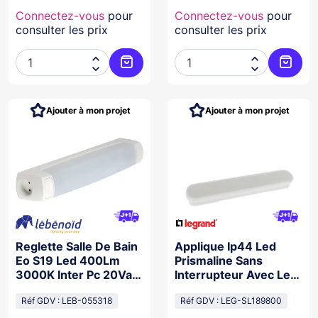
Connectez-vous
pour
Connectez-vous
pour
consulter les prix
consulter les prix




Ajouter au panier
Ajoute
Ajouter à mon projet
Ajouter à mon projet
Reglette Salle De Bain
Applique Ip44 Led
Eo S19 Led 400Lm
Prismaline Sans
3000K Inter Pc 20Va
Interrupteur Avec Led
Blanc
700Lm
Réf GDV : LEB-055318
Réf GDV : LEG-SL189800