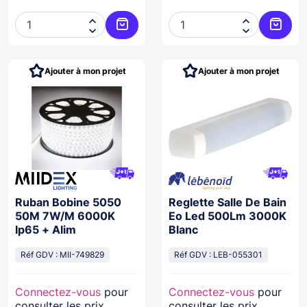




Ajouter au panier
Ajoute
Ajouter à mon projet
Ajouter à mon projet
Ruban Bobine 5050
Reglette Salle De Bain
50M 7W/M 6000K
Eo Led 500Lm 3000K
Ip65 + Alim
Blanc
Réf GDV : MII-749829
Réf GDV : LEB-055301
Connectez-vous
pour
Connectez-vous
pour
consulter les prix
consulter les prix