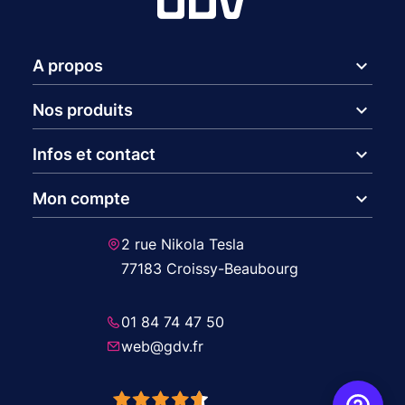
expand_more
A propos
expand_more
Nos produits
expand_more
Infos et contact
expand_more
Mon compte
2 rue Nikola Tesla
77183 Croissy-Beaubourg
01 84 74 47 50
web@gdv.fr