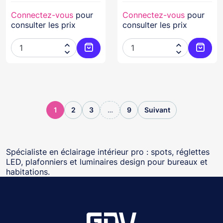
Connectez-vous
pour
Connectez-vous
pour
consulter les prix
consulter les prix




Ajouter au panier
Ajoute
1
2
3
…
9
Suivant
Spécialiste en éclairage intérieur pro : spots, réglettes
LED, plafonniers et luminaires design pour bureaux et
habitations.