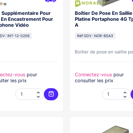
 Supplémentaire Pour
Boîtier De Pose En Sailli
 En Encastrement Pour
Platine Portaphone 4G 
rphone Vidéo
A
DV : INT-12-0206
Réf GDV : NOR-BSA3
Boitier de pose en saillie po
ectez-vous
pour
Connectez-vous
pour
lter les prix
consulter les prix




Ajouter au panier