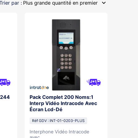
expand_more
Trier par :
Plus grande quantité en premier
X244
Pack Complet 200 Noms:1
Interp Vidéo Intracode Avec
Écran Lcd-Dé
Réf GDV : INT-01-0203-PLUS
Interphone Vidéo Intracode
avec...