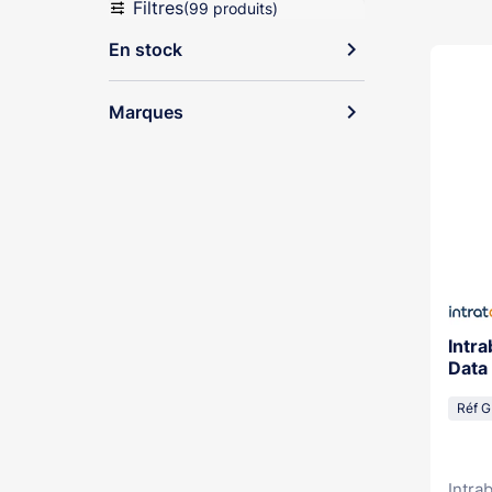
Filtres
(99 produits)
expand_more
En stock
expand_more
Marques
Intra
Data
Réf G
Intra