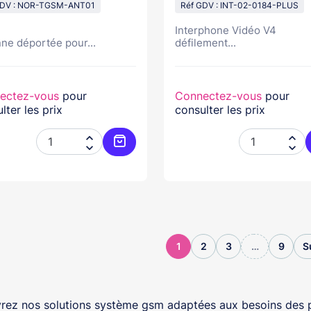
GDV : NOR-TGSM-ANT01
Réf GDV : INT-02-0184-PLUS
Interphone Vidéo V4
ne déportée pour...
défilement...
ectez-vous
pour
Connectez-vous
pour
lter les prix
consulter les prix




Ajouter au panier
1
2
3
…
9
S
ez nos solutions système gsm adaptées aux besoins des pr