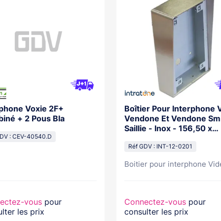
rphone Voxie 2F+
Boîtier Pour Interphone 
iné + 2 Pous Bla
Vendone Et Vendone Smi
Saillie - Inox - 156,50 x
GDV : CEV-40540.D
349,60 x 50 mm
Réf GDV : INT-12-0201
Boitier pour interphone Vidé
ectez-vous
pour
Connectez-vous
pour
lter les prix
consulter les prix