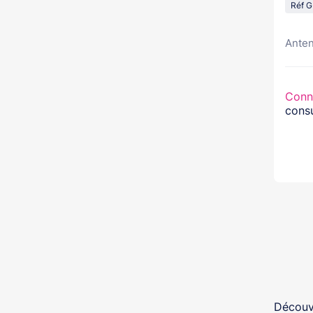
Réf 
Anten
Conn
consu
Découvr