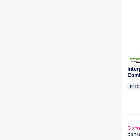
Inte
Comb
Réf 
Conn
consu