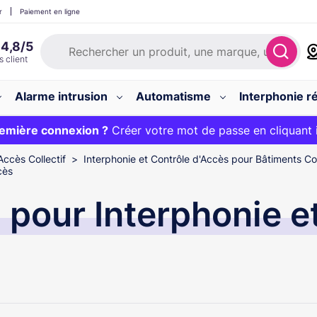
r
Paiement en ligne
Alarme intrusion
Automatisme
Interphonie ré
 :
emière connexion ?
20€ OFFERT sur votre panier et livraison 24/48h gratuite 
Créer votre mot de passe en cliquant 
Accès Collectif
Interphonie et Contrôle d'Accès pour Bâtiments Col
cès
our Interphonie et