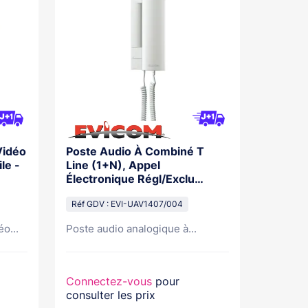
Vidéo
Poste Audio À Combiné T
le -
Line (1+N), Appel
Électronique Régl/Exclu
Niveau D'Appel
Réf GDV : EVI-UAV1407/004
o...
Poste audio analogique à...
Connectez-vous
pour
consulter les prix