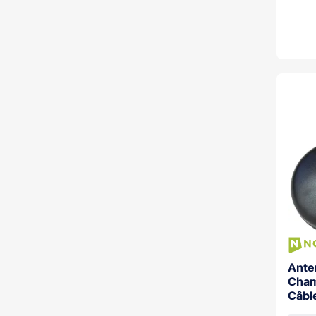
Ante
Cham
Câbl