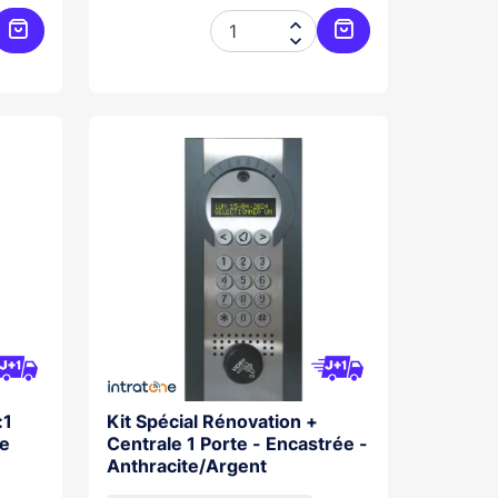


Ajouter au panier
Ajouter au panier
:1
Kit Spécial Rénovation +
De
Centrale 1 Porte - Encastrée -
Anthracite/Argent