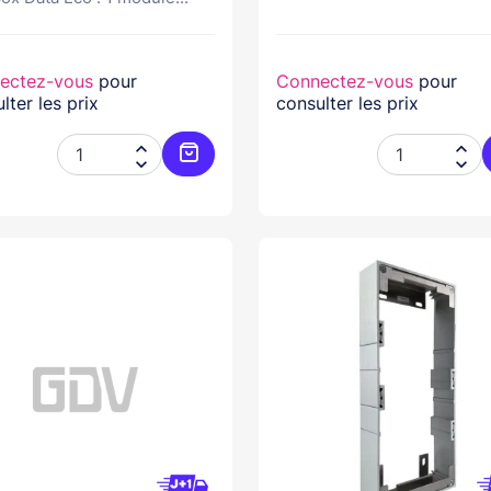
ectez-vous
pour
Connectez-vous
pour
lter les prix
consulter les prix




Ajouter au panier