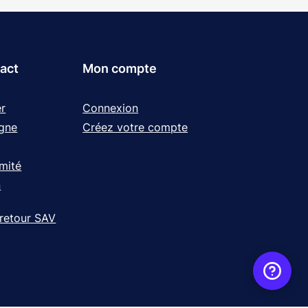
tact
Mon compte
r
Connexion
igne
Créez votre compte
rmité
n
 retour SAV