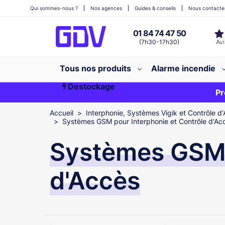
Qui sommes-nous ?
Nos agences
Guides & conseils
Nous contacte
01 84 74 47 50
(7h30-17h30)
Tous nos produits
Alarme incendie
Destockage
Première commande ?
EXCLU WEB
Pr
Accueil
Interphonie, Systèmes Vigik et Contrôle d'
Systèmes GSM pour Interphonie et Contrôle d'Ac
Systèmes GSM p
d'Accès