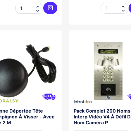




Ajouter au panier
nne Déportée Tête
Pack Complet 200 Noms
pignon À Visser - Avec
Interp Vidéo V4 À Défil 
e 2 M
Nom Caméra P