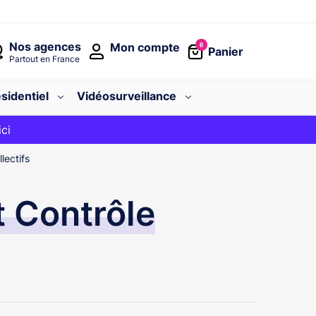
Nos agences
Mon compte
0
Panier
Partout en France
sidentiel
Vidéosurveillance
avec le code
ici
BIENVENUE
lectifs
 Contrôle