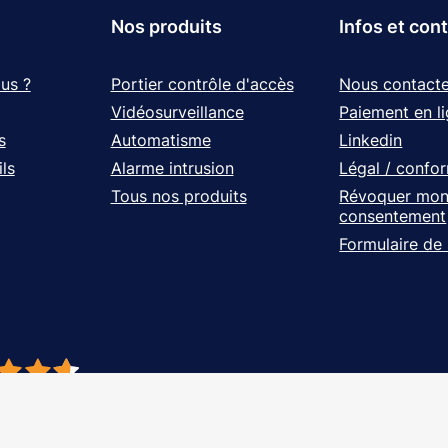
Nos produits
Infos et con
us ?
Portier contrôle d'accès
Nous contacte
Vidéosurveillance
Paiement en l
s
Automatisme
Linkedin
ls
Alarme intrusion
Légal / confo
Tous nos produits
Révoquer mo
consentement
Formulaire de
- À vos côtés, de l'étude à l'installation. Tous droits réservés - Réalisation Ag