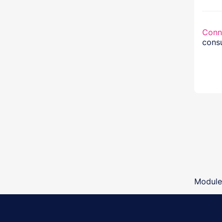
Conn
consu
Modules