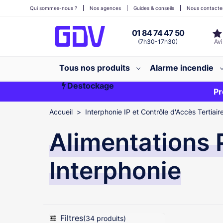
Qui sommes-nous ?
Nos agences
Guides & conseils
Nous contacte
01 84 74 47 50
(7h30-17h30)
Tous nos produits
Alarme incendie
Destockage
Première commande ?
EXCLU WEB
Pr
Accueil
Interphonie IP et Contrôle d'Accès Tertiair
Alimentations 
Interphonie
Filtres
(34 produits)