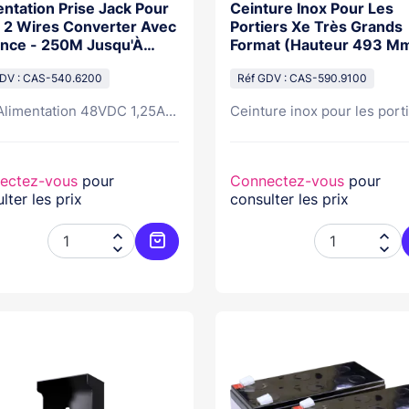
ntation Prise Jack Pour
Ceinture Inox Pour Les
p 2 Wires Converter Avec
Portiers Xe Très Grands
ance - 250M Jusqu'À
Format (Hauteur 493 M
M
GDV : CAS-540.6200
Réf GDV : CAS-590.9100
Alimentation 48VDC 1,25A...
Ceinture inox pour les porti
ectez-vous
pour
Connectez-vous
pour
lter les prix
consulter les prix




Ajouter au panier