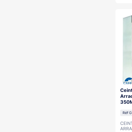
Ceint
Arra
350M
Cap H
Réf 
CEIN
ARRA