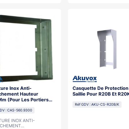
ure Inox Anti-
Casquette De Protection
chement Hauteur
Saillie Pour R20B Et R20
m (Pour Les Portiers
 / Cap Ip)
Réf GDV : AKU-CS-R20B/K
GDV : CAS-560.9300
TURE INOX ANTI-
CHEMENT...