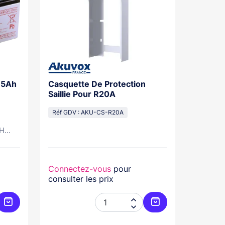
8,5Ah
Casquette De Protection
Saillie Pour R20A
Réf GDV : AKU-CS-R20A
...
Connectez-vous
pour
consulter les prix


Ajouter au panier
Ajouter au panier