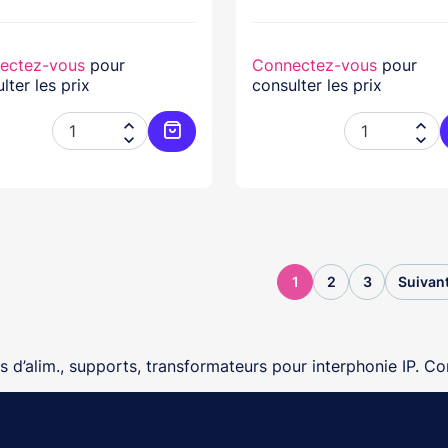
ectez-vous
pour
Connectez-vous
pour
lter les prix
consulter les prix




Ajouter au panier
1
2
3
Suivan
 d’alim., supports, transformateurs pour interphonie IP. C