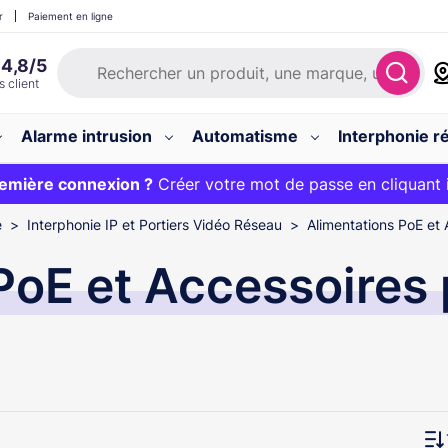
r
Paiement en ligne
Alarme intrusion
Automatisme
Interphonie ré
 :
emière connexion ?
20€ OFFERT sur votre panier et livraison 24/48h gratuite 
Créer votre mot de passe en cliquant 
e
Interphonie IP et Portiers Vidéo Réseau
Alimentations PoE et 
PoE et Accessoires