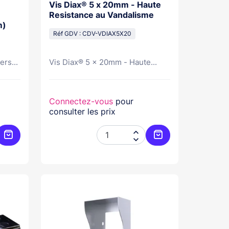
Vis Diax® 5 x 20mm - Haute
Resistance au Vandalisme
m)
Réf GDV : CDV-VDIAX5X20
ers...
Vis Diax® 5 x 20mm - Haute...
Connectez-vous
pour
consulter les prix


Ajouter au panier
Ajouter au panier