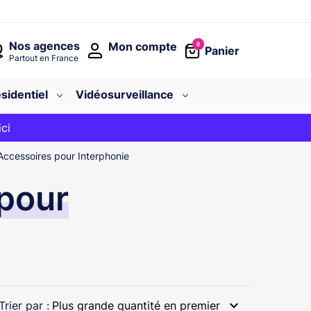
Nos agences
Mon compte
0
Panier
Partout en France
sidentiel
Vidéosurveillance
avec le code
ici
BIENVENUE
Accessoires pour Interphonie
 pour
expand_more
Trier par :
Plus grande quantité en premier