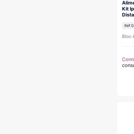
Alime
Kit I
Dist
500
Réf 
Bloc 
Conn
consu