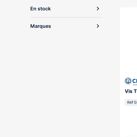
expand_more
En stock
expand_more
Marques
Vis 
Réf 