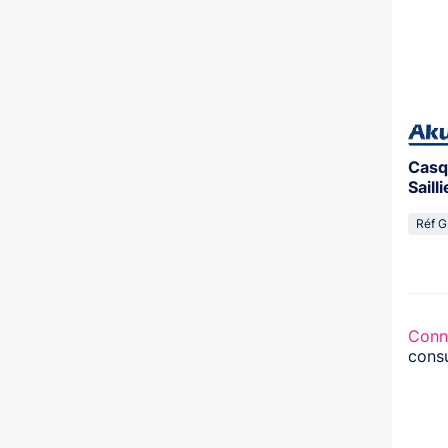
Casq
Saill
Réf 
Conn
consu