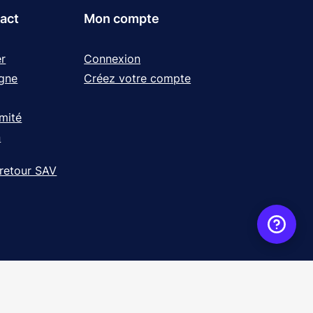
tact
Mon compte
r
Connexion
igne
Créez votre compte
rmité
n
 retour SAV
ence
WebXY