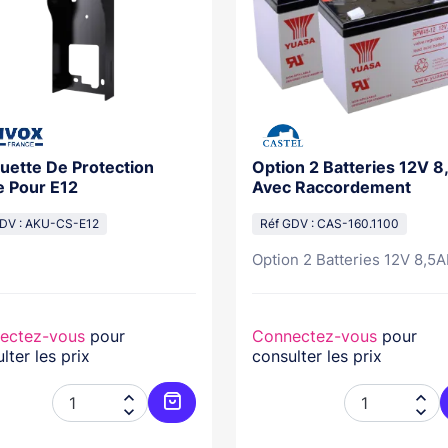
uette De Protection
Option 2 Batteries 12V 
ie Pour E12
Avec Raccordement
GDV : AKU-CS-E12
Réf GDV : CAS-160.1100
Option 2 Batteries 12V 8,5AH
ectez-vous
pour
Connectez-vous
pour
lter les prix
consulter les prix




Ajouter au panier