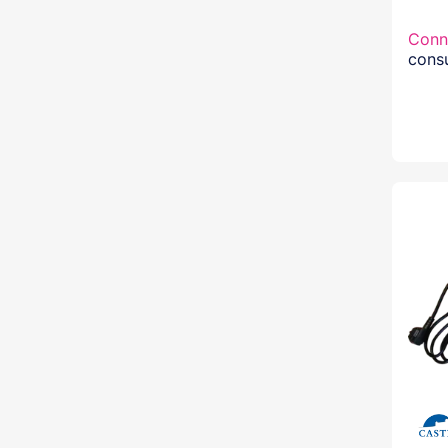
Conn
consu