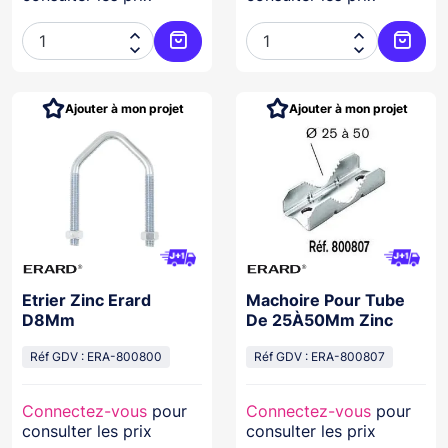




Ajouter au panier
Ajoute
Ajouter à mon projet
Ajouter à mon projet
Etrier Zinc Erard
Machoire Pour Tube
D8Mm
De 25À50Mm Zinc
Réf GDV : ERA-800800
Réf GDV : ERA-800807
Connectez-vous
pour
Connectez-vous
pour
consulter les prix
consulter les prix