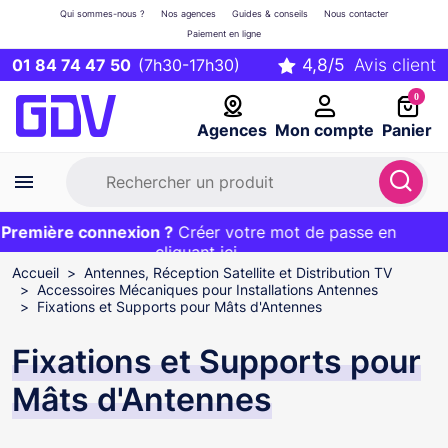
Qui sommes-nous ?
Nos agences
Guides & conseils
Nous contacter
Paiement en ligne
01 84 74 47 50
(7h30-17h30)
0
Agences
Mon compte
Panier
remière connexion ?
Première commande ?
EXCLU WEB :
Créer votre mot de passe en
20€ OFFERT sur votre panier
et livraison 24/48h gratuite avec le code
cliquant ici
BIENVENUE
Accueil
Antennes, Réception Satellite et Distribution TV
Accessoires Mécaniques pour Installations Antennes
Fixations et Supports pour Mâts d'Antennes
Fixations et Supports pour
Mâts d'Antennes