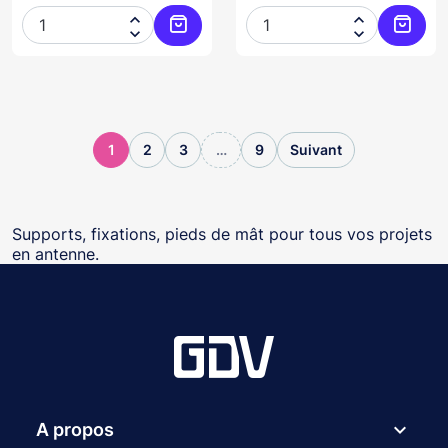




Ajouter au panier
Ajoute
1
2
3
…
9
Suivant
Supports, fixations, pieds de mât pour tous vos projets
en antenne.
expand_more
A propos