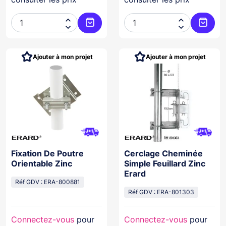




Ajouter au panier
Ajoute
Ajouter à mon projet
Ajouter à mon projet
Fixation De Poutre
Cerclage Cheminée
Orientable Zinc
Simple Feuillard Zinc
Erard
Réf GDV : ERA-800881
Réf GDV : ERA-801303
Connectez-vous
pour
Connectez-vous
pour