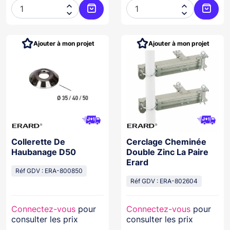




Ajouter au panier
Ajoute
Ajouter à mon projet
Ajouter à mon projet
Collerette De
Cerclage Cheminée
Haubanage D50
Double Zinc La Paire
Erard
Réf GDV : ERA-800850
Réf GDV : ERA-802604
Connectez-vous
pour
Connectez-vous
pour
consulter les prix
consulter les prix