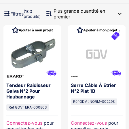
Plus grande quantité en
(100
expand_more
Filtres
produits)
premier
Ajouter à mon projet
Ajouter à mon projet
Tendeur Raidisseur
Serre Câble À Etrier
Galva N°2 Pour
N°2 Plat 1B
Haubannage
Réf GDV : NORM-002293
Réf GDV : ERA-000803
Connectez-vous
pour
Connectez-vous
pour
consulter les prix
consulter les prix