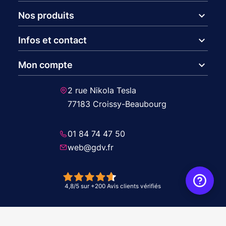
expand_more
Nos produits
expand_more
Infos et contact
expand_more
Mon compte
2 rue Nikola Tesla
77183 Croissy-Beaubourg
01 84 74 47 50
web@gdv.fr