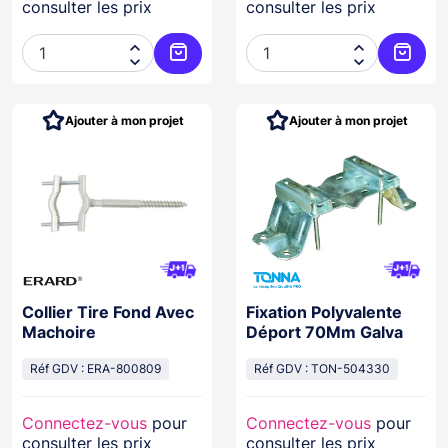
consulter les prix
consulter les prix




Ajouter au panier
Ajoute
Ajouter à mon projet
Ajouter à mon projet
Collier Tire Fond Avec
Fixation Polyvalente
Machoire
Déport 70Mm Galva
Réf GDV : ERA-800809
Réf GDV : TON-504330
Connectez-vous
pour
Connectez-vous
pour
consulter les prix
consulter les prix