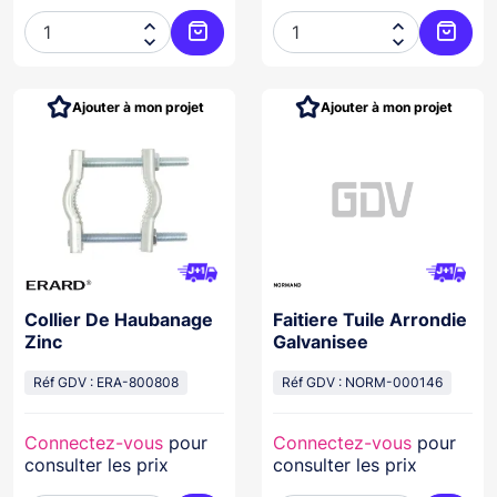




Ajouter au panier
Ajoute
Ajouter à mon projet
Ajouter à mon projet
Collier De Haubanage
Faitiere Tuile Arrondie
Zinc
Galvanisee
Réf GDV : ERA-800808
Réf GDV : NORM-000146
Connectez-vous
pour
Connectez-vous
pour
consulter les prix
consulter les prix