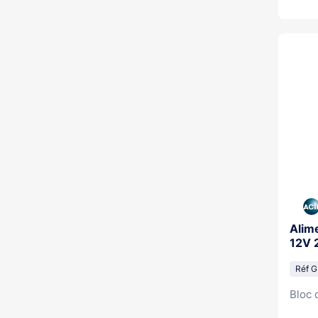
Alim
12V 
Réf G
Bloc 