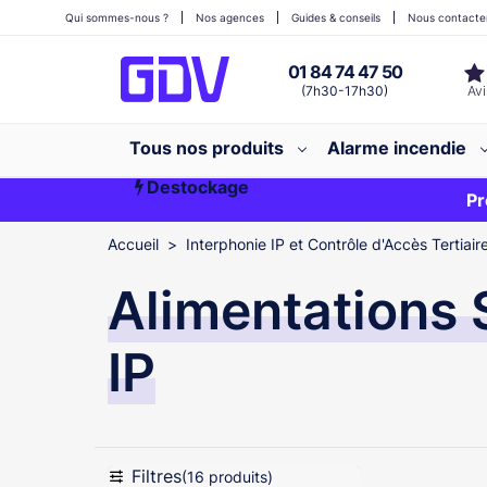
Qui sommes-nous ?
Nos agences
Guides & conseils
Nous contacte
01 84 74 47 50
(7h30-17h30)
Tous nos produits
Alarme incendie
Destockage
Première commande ?
EXCLU WEB
Pr
Accueil
Interphonie IP et Contrôle d'Accès Tertiair
Alimentations 
IP
Filtres
(16 produits)