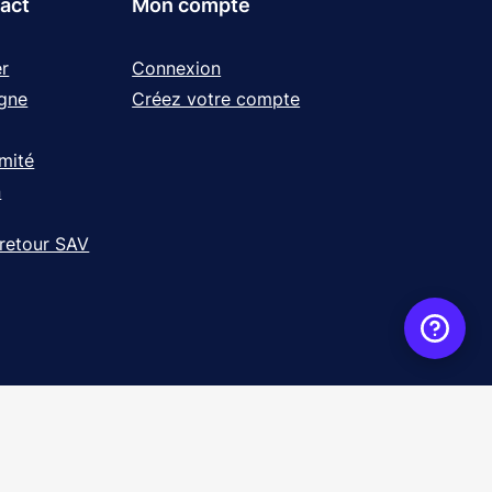
tact
Mon compte
r
Connexion
igne
Créez votre compte
rmité
n
 retour SAV
ence
WebXY