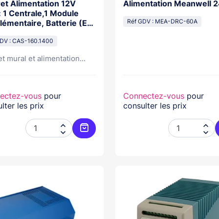
ret Alimentation 12V
Alimentation Meanwell 
 1 Centrale,1 Module
lémentaire, Batterie (En
Réf GDV : MEA-DRC-60A
on)
DV : CAS-160.1400
t mural et alimentation...
ectez-vous
pour
Connectez-vous
pour
lter les prix
consulter les prix




Ajouter au panier