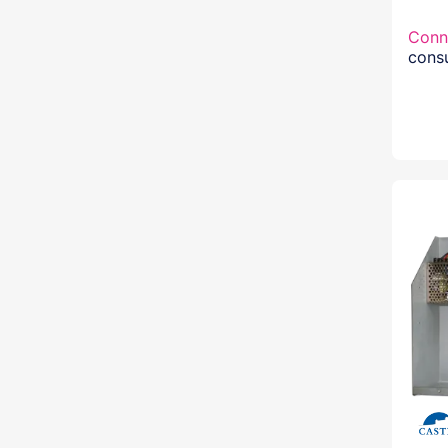
Conn
consu