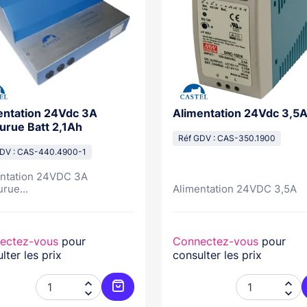
entation 24Vdc 3A
Alimentation 24Vdc 3,5
urue Batt 2,1Ah
Réf GDV : CAS-350.1900
GDV : CAS-440.4900-1
ntation 24VDC 3A
rue...
Alimentation 24VDC 3,5A
ectez-vous
pour
Connectez-vous
pour
lter les prix
consulter les prix




Ajouter au panier