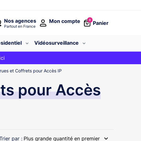
Nos agences
Mon compte
0
Panier
Partout en France
sidentiel
Vidéosurveillance
avec le code
ici
BIENVENUE
rues et Coffrets pour Accès IP
ets pour Accès
expand_more
Trier par :
Plus grande quantité en premier