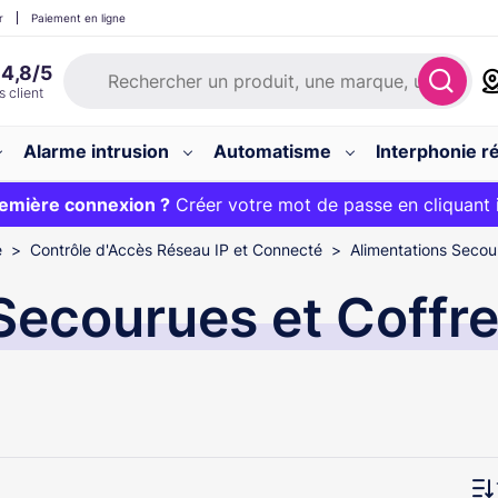
r
Paiement en ligne
Alarme intrusion
Automatisme
Interphonie ré
 :
emière connexion ?
20€ OFFERT sur votre panier et livraison 24/48h gratuite 
Créer votre mot de passe en cliquant 
e
Contrôle d'Accès Réseau IP et Connecté
Alimentations Secou
Secourues et Coffr