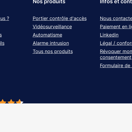
Nos produits
Infos et con
us ?
Portier contrôle d'accès
Nous contacte
Vidéosurveillance
Paiement en l
s
Automatisme
Linkedin
ls
Alarme intrusion
Légal / confo
Tous nos produits
Révoquer mo
consentement
Formulaire de
- À vos côtés, de l'étude à l'installation. Tous droits réservés - Réalisation Ag