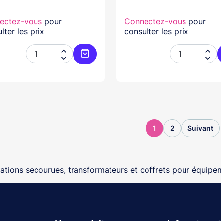
ectez-vous
pour
Connectez-vous
pour
lter les prix
consulter les prix




Ajouter au panier
1
2
Suivant
ations secourues, transformateurs et coffrets pour équipem