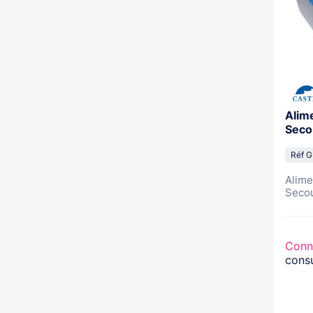
Alim
Seco
Réf 
Alime
Secou
Conn
consu