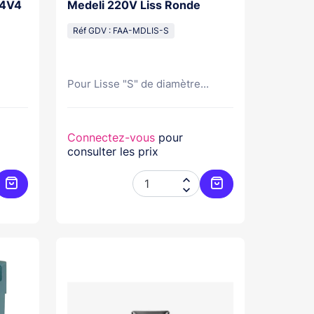
24V4
Medeli 220V Liss Ronde
Réf GDV : FAA-MDLIS-S
Pour Lisse "S" de diamètre...
Connectez-vous
pour
consulter les prix


Ajouter au panier
Ajouter au panier