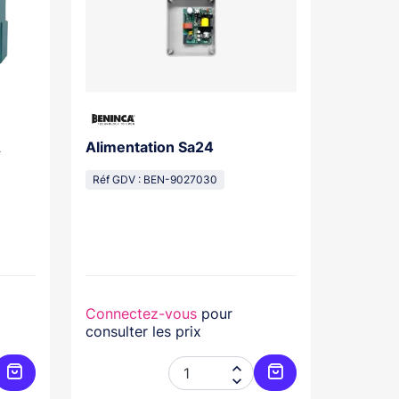
A
Alimentation Sa24
Réf GDV : BEN-9027030
Connectez-vous
pour
consulter les prix


Ajouter au panier
Ajouter au panier