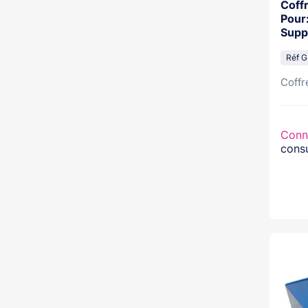
Coff
Pour:
Supp
Opti
Réf G
Coffre
Conn
consu