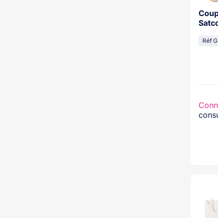
Coupl
Satc
Réf G
Conn
consu