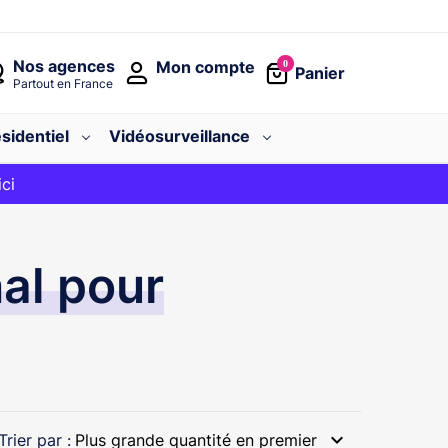
Nos agences
Mon compte
0
Panier
Partout en France
sidentiel
Vidéosurveillance
avec le code
ici
BIENVENUE
al pour
expand_more
Trier par :
Plus grande quantité en premier