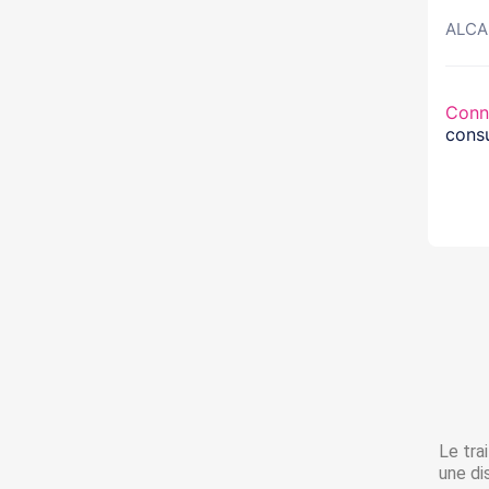
ALCAD
Conn
consu
Le tra
une di