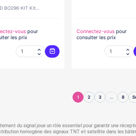
 BO296-KIT Kit...
ectez-vous
pour
Connectez-vous
pour
lter les prix
consulter les prix




Ajouter au panier
1
2
3
…
8
S
itement du signal joue un rôle essentiel pour garantir une récepti
stribution homogène des signaux TNT et satellite dans les bâti