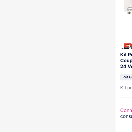
Kit P
Coup
24 Vc
Réf G
Kit p
Conn
consu