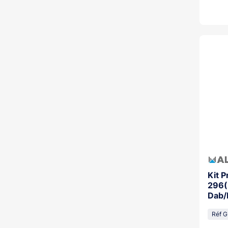
Kit 
296(
Dab/
Alim
Réf 