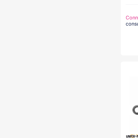
Conn
consu