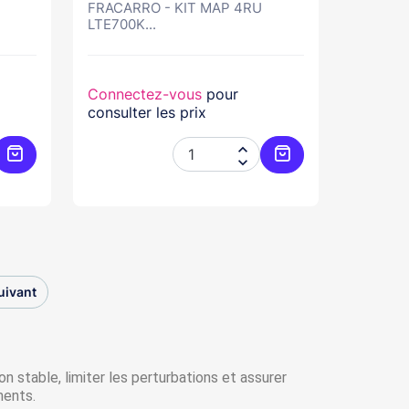
FRACARRO - KIT MAP 4RU
LTE700K...
Connectez-vous
pour
consulter les prix


Ajouter au panier
Ajouter au panier
uivant
on stable, limiter les perturbations et assurer
ments.