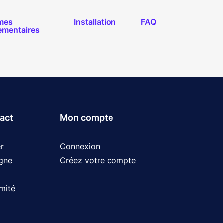
mes
Installation
FAQ
ementaires
tact
Mon compte
r
Connexion
igne
Créez votre compte
rmité
n