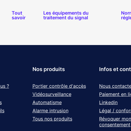
Tout
Les équipements du
Nor
savoir
traitement du signal
régl
Nos produits
Infos et con
us ?
Portier contrôle d'accès
Nous contacte
Vidéosurveillance
Paiement en l
s
Automatisme
Linkedin
ls
Alarme intrusion
Légal / confo
Tous nos produits
Révoquer mo
consentement