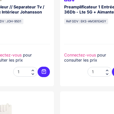
eur // Separateur Tv /
Preamplificateur 1 Entré
c Intérieur Johansson
36Db - Lte 5G + Aimante
DV : JOH-9501
Réf GDV : EKS-AM361EASY
ectez-vous
pour
Connectez-vous
pour
lter les prix
consulter les prix




Ajouter au panier