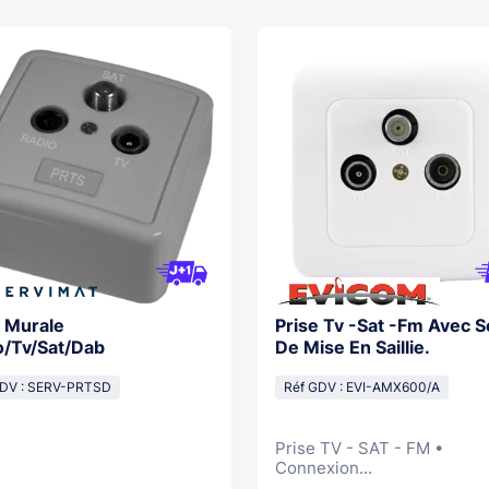
e Murale
Prise Tv -Sat -Fm Avec S
o/Tv/Sat/Dab
De Mise En Saillie.
GDV : SERV-PRTSD
Réf GDV : EVI-AMX600/A
Prise TV - SAT - FM •
Connexion...