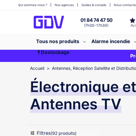
Qui sommes-nous ?
Nos agences
Guides & conseils
Nous contacte
01 84 74 47 50
(7h30-17h30)
Tous nos produits
Alarme incendie
Destockage
Première commande ?
EXCLU WEB
Pr
Accueil
Antennes, Réception Satellite et Distributi
Électronique e
Antennes TV
Filtres
(92 produits)