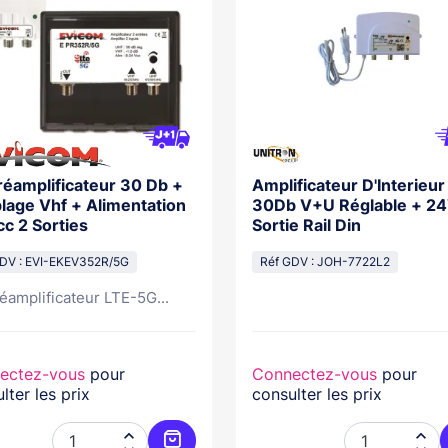
réamplificateur 30 Db +
Amplificateur D'Interieur
lage Vhf + Alimentation
30Db V+U Réglable + 2
c 2 Sorties
Sortie Rail Din
DV : EVI-EKEV352R/5G
Réf GDV : JOH-7722L2
réamplificateur LTE-5G...
ectez-vous
pour
Connectez-vous
pour
lter les prix
consulter les prix

