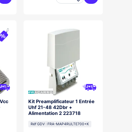

Ajouter au panier
Ajouter au panier
 Vcc
Kit Preamplificateur 1 Entrée
-
Uhf 21-48 42Dbr +
Alimentation 2 223718
Réf GDV : FRA-MAP4RULTE700+K