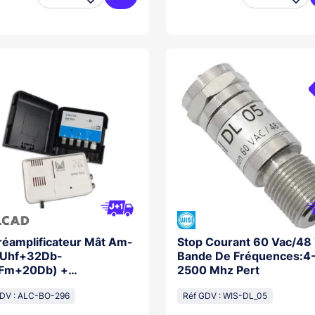


Ajouter au panier
Préamplificateur Mât Am-
Stop Courant 60 Vac/48
Uhf+32Db-
Bande De Fréquences:4
Fm+20Db) +
2500 Mhz Pert
entation 24Vdc (1E/2S)
GDV : ALC-BO-296
Réf GDV : WIS-DL_05