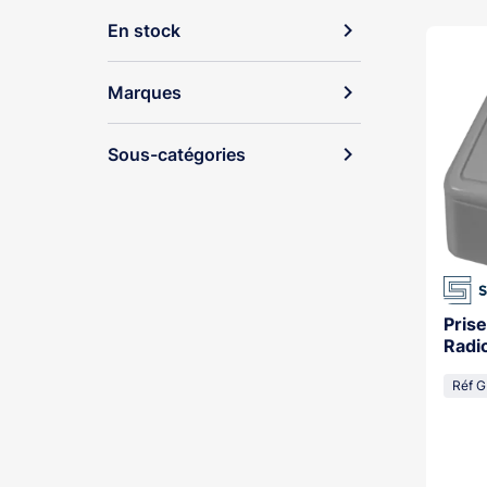
expand_more
En stock
expand_more
Marques
expand_more
Sous-catégories
Pris
Radi
Réf 