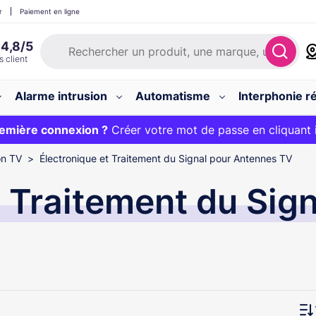
r
Paiement en ligne
Alarme intrusion
Automatisme
Interphonie ré
 :
emière connexion ?
20€ OFFERT sur votre panier et livraison 24/48h gratuite 
Créer votre mot de passe en cliquant 
on TV
Électronique et Traitement du Signal pour Antennes TV
t Traitement du Sign