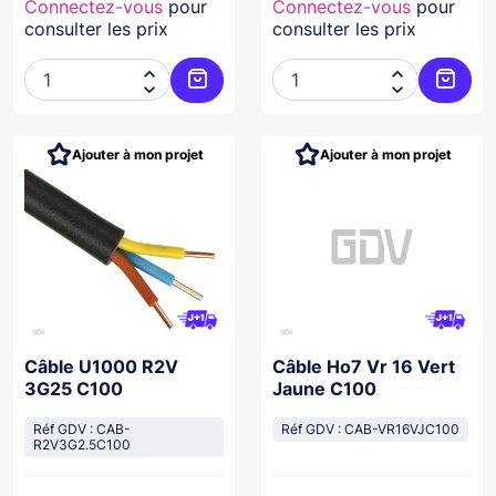
Connectez-vous
pour
Connectez-vous
pour
consulter les prix
consulter les prix




Ajouter au panier
Ajoute
Ajouter à mon projet
Ajouter à mon projet
Câble U1000 R2V
Câble Ho7 Vr 16 Vert
3G25 C100
Jaune C100
Réf GDV : CAB-
Réf GDV : CAB-VR16VJC100
R2V3G2.5C100