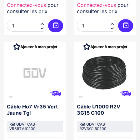
Connectez-vous
pour
Connectez-vous
pour
consulter les prix
consulter les prix




Ajouter au panier
Ajoute
Ajouter à mon projet
Ajouter à mon projet
Câble Ho7 Vr35 Vert
Câble U1000 R2V
Jaune Tgl
3G15 C100
Réf GDV : CAB-
Réf GDV : CAB-
VR35TVJC100
R2V3G1.5C100