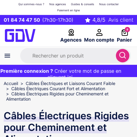
Qui sommes-nous ?
Nos agences
Guides & conseils
Nous contacter
Paiement en ligne
01 84 74 47 50
(7h30-17h30)
0
Agences
Mon compte
Panier
remière connexion ?
Première commande ?
EXCLU WEB :
Créer votre mot de passe en
20€ OFFERT sur votre panier
et livraison 24/48h gratuite avec le code
cliquant ici
BIENVENUE
Accueil
Câbles Électriques et Liaisons Courant Faible
Câbles Électriques Courant Fort et Alimentation
Câbles Électriques Rigides pour Cheminement et
Alimentation
Câbles Électriques Rigides
pour Cheminement et