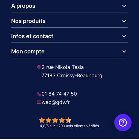
expand_more
A propos
expand_more
Nos produits
expand_more
Infos et contact
expand_more
Mon compte
2 rue Nikola Tesla
77183 Croissy-Beaubourg
01 84 74 47 50
web@gdv.fr