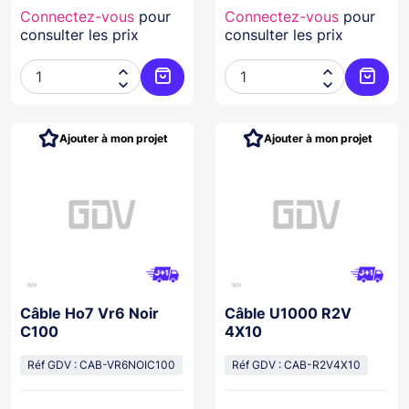
Connectez-vous
pour
Connectez-vous
pour
consulter les prix
consulter les prix




Ajouter au panier
Ajoute
Ajouter à mon projet
Ajouter à mon projet
Câble Ho7 Vr6 Noir
Câble U1000 R2V
C100
4X10
Réf GDV : CAB-VR6NOIC100
Réf GDV : CAB-R2V4X10