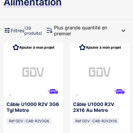
Alimentation
Plus grande quantité en
(39
expand_more
Filtres
produits)
premier
Ajouter à mon projet
Ajouter à mon projet
Câble U1000 R2V 3G6
Câble U1000 R2V
Tgl Metre
2X16 Au Metre
Réf GDV : CAB-R2V3G6
Réf GDV : CAB-R2V2X16