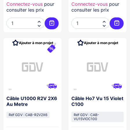
Connectez-vous
pour
Connectez-vous
pour
consulter les prix
consulter les prix




Ajouter au panier
Ajoute
Ajouter à mon projet
Ajouter à mon projet
Câble U1000 R2V 2X6
Câble Ho7 Vu 15 Violet
Au Metre
C100
Réf GDV : CAB-R2V2X6
Réf GDV : CAB-
VU15VIOC100