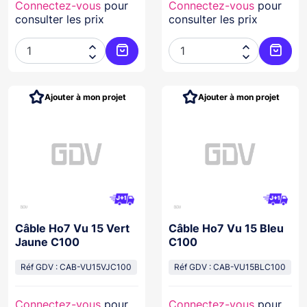
Connectez-vous
pour
Connectez-vous
pour
consulter les prix
consulter les prix




Ajouter au panier
Ajoute
Ajouter à mon projet
Ajouter à mon projet
Câble Ho7 Vu 15 Vert
Câble Ho7 Vu 15 Bleu
Jaune C100
C100
Réf GDV : CAB-VU15VJC100
Réf GDV : CAB-VU15BLC100
Connectez-vous
pour
Connectez-vous
pour