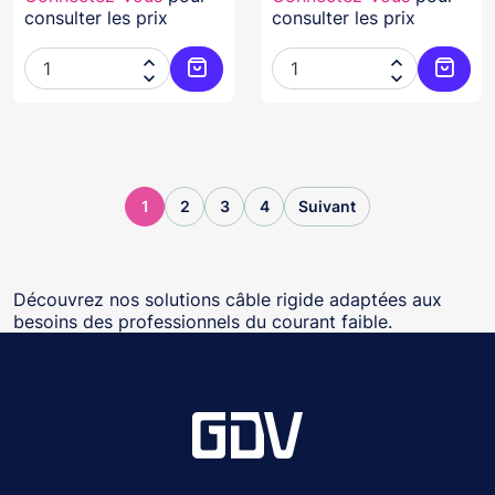
consulter les prix
consulter les prix




Ajouter au panier
Ajoute
1
2
3
4
Suivant
Découvrez nos solutions câble rigide adaptées aux
besoins des professionnels du courant faible.