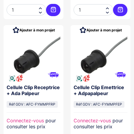




Ajouter au panier
Ajoute
Ajouter à mon projet
Ajouter à mon projet
Cellule Clip Receptrice
Cellule Clip Emettrice
+ Ada Palpeur
+ Adpapalpeur
Réf GDV : AFC-FYMMPFRP
Réf GDV : AFC-FYMMPFEP
Connectez-vous
pour
Connectez-vous
pour
consulter les prix
consulter les prix