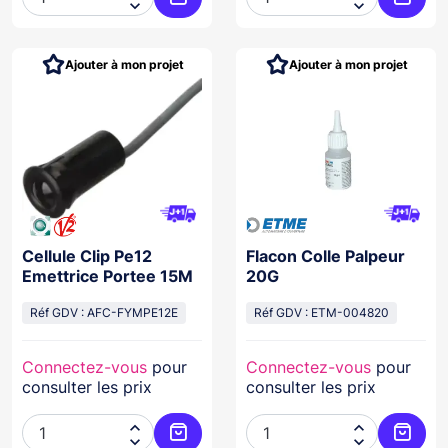


Ajouter au panier
Ajoute
Ajouter à mon projet
Ajouter à mon projet
Cellule Clip Pe12
Flacon Colle Palpeur
Emettrice Portee 15M
20G
Réf GDV : AFC-FYMPE12E
Réf GDV : ETM-004820
Connectez-vous
pour
Connectez-vous
pour
consulter les prix
consulter les prix



