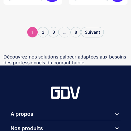
Ajouter au panier
Ajoute
1
2
3
…
8
Suivant
Découvrez nos solutions palpeur adaptées aux besoins
des professionnels du courant faible.
expand_more
A propos
expand_more
Nos produits