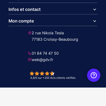
expand_more
Infos et contact
expand_more
Mon compte
2 rue Nikola Tesla
77183 Croissy-Beaubourg
01 84 74 47 50
web@gdv.fr
© 2026 GDV - À vos côtés, de l'étude à l'installation. Tous droits réservés -
Réalisation Agence
WebXY