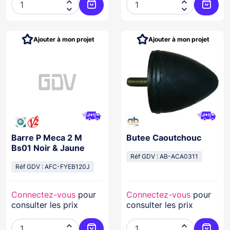




Ajouter au panier
Ajoute
Ajouter à mon projet
Ajouter à mon projet
Barre P Meca 2 M
Butee Caoutchouc
Bs01 Noir & Jaune
Réf GDV : AB-ACA0311
Réf GDV : AFC-FYEB120J
Connectez-vous
pour
Connectez-vous
pour
consulter les prix
consulter les prix

