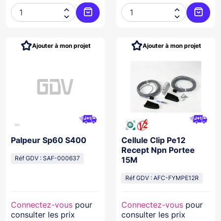




Ajouter au panier
Ajoute
Ajouter à mon projet
Ajouter à mon projet
Palpeur Sp60 S400
Cellule Clip Pe12
Recept Npn Portee
Réf GDV : SAF-000637
15M
Réf GDV : AFC-FYMPE12R
Connectez-vous
pour
Connectez-vous
pour
consulter les prix
consulter les prix