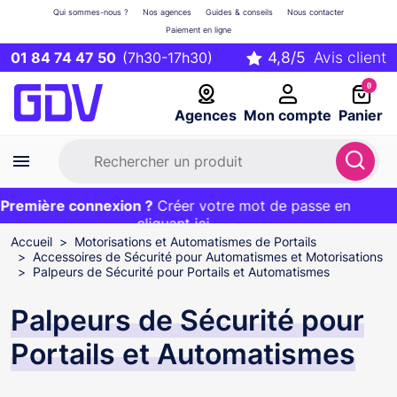
Qui sommes-nous ?
Nos agences
Guides & conseils
Nous contacter
Paiement en ligne
01 84 74 47 50
(7h30-17h30)
0
Agences
Mon compte
Panier
remière connexion ?
Première commande ?
EXCLU WEB :
Créer votre mot de passe en
20€ OFFERT sur votre panier
et livraison 24/48h gratuite avec le code
cliquant ici
BIENVENUE
Accueil
Motorisations et Automatismes de Portails
Accessoires de Sécurité pour Automatismes et Motorisations
Palpeurs de Sécurité pour Portails et Automatismes
Palpeurs de Sécurité pour
Portails et Automatismes