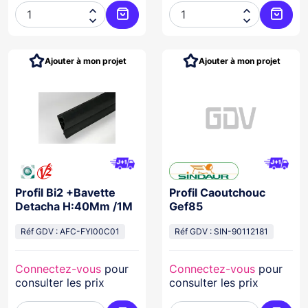




Ajouter au panier
Ajoute
Ajouter à mon projet
Ajouter à mon projet
Profil Bi2 +Bavette
Profil Caoutchouc
Detacha H:40Mm /1M
Gef85
Réf GDV : AFC-FYI00C01
Réf GDV : SIN-90112181
Connectez-vous
pour
Connectez-vous
pour
consulter les prix
consulter les prix