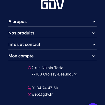
expand_more
A propos
expand_more
Nos produits
expand_more
Infos et contact
expand_more
Mon compte
2 rue Nikola Tesla
77183 Croissy-Beaubourg
01 84 74 47 50
web@gdv.fr