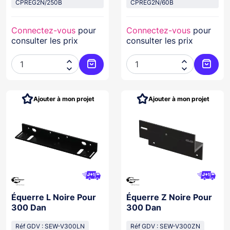
CPREG2N/250B
CPREG2N/60B
Connectez-vous
pour
Connectez-vous
pour
consulter les prix
consulter les prix




Ajouter au panier
Ajoute
Ajouter à mon projet
Ajouter à mon projet
Équerre L Noire Pour
Équerre Z Noire Pour
300 Dan
300 Dan
Réf GDV : SEW-V300LN
Réf GDV : SEW-V300ZN