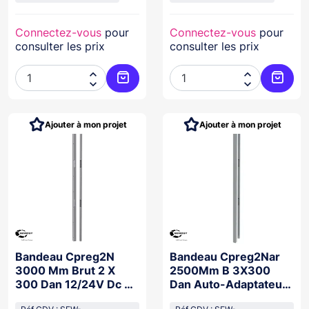
Connectez-vous
pour
Connectez-vous
pour
consulter les prix
consulter les prix




Ajouter au panier
Ajoute
Ajouter à mon projet
Ajouter à mon projet
Bandeau Cpreg2N
Bandeau Cpreg2Nar
3000 Mm Brut 2 X
2500Mm B 3X300
300 Dan 12/24V Dc +
Dan Auto-Adaptateur
Ctc
12/48+Ctc Nfs61