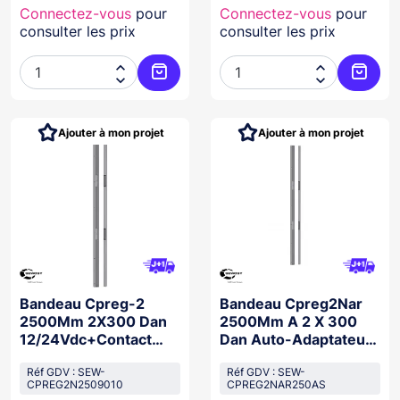
Connectez-vous
pour
Connectez-vous
pour
consulter les prix
consulter les prix




Ajouter au panier
Ajoute
Ajouter à mon projet
Ajouter à mon projet
Bandeau Cpreg-2
Bandeau Cpreg2Nar
2500Mm 2X300 Dan
2500Mm A 2 X 300
12/24Vdc+Contact
Dan Auto-Adaptateur
9010 Conf Nf
12/48Vdc
Réf GDV : SEW-
Réf GDV : SEW-
CPREG2N2509010
CPREG2NAR250AS