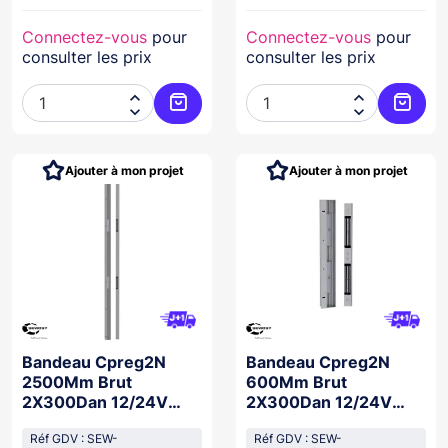
Connectez-vous
pour
Connectez-vous
pour
consulter les prix
consulter les prix




Ajouter au panier
Ajoute
Ajouter à mon projet
Ajouter à mon projet
Bandeau Cpreg2N
Bandeau Cpreg2N
2500Mm Brut
600Mm Brut
2X300Dan 12/24V
2X300Dan 12/24V
Dc+Ctc Conf
Dc+Ctc Conf Ns61937
Nfs61937
Réf GDV : SEW-
Réf GDV : SEW-