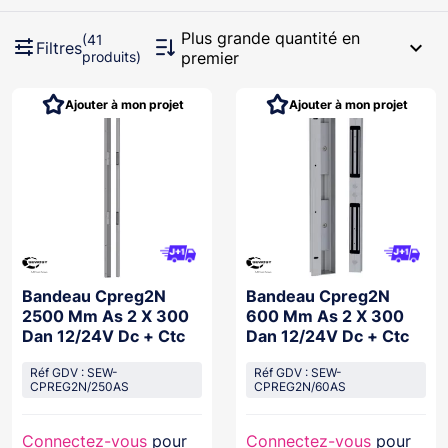
Plus grande quantité en
(41
expand_more
Filtres
produits)
premier
Ajouter à mon projet
Ajouter à mon projet
Bandeau Cpreg2N
Bandeau Cpreg2N
2500 Mm As 2 X 300
600 Mm As 2 X 300
Dan 12/24V Dc + Ctc
Dan 12/24V Dc + Ctc
Réf GDV : SEW-
Réf GDV : SEW-
CPREG2N/250AS
CPREG2N/60AS
Connectez-vous
pour
Connectez-vous
pour