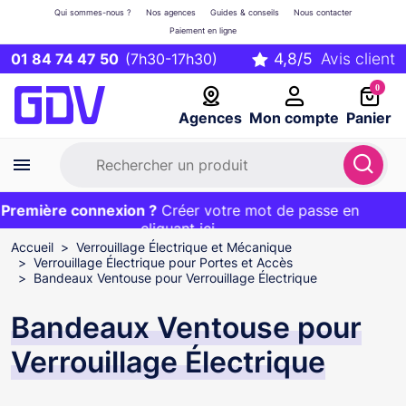
Qui sommes-nous ?
Nos agences
Guides & conseils
Nous contacter
Paiement en ligne
01 84 74 47 50
(7h30-17h30)
0
Agences
Mon compte
Panier
remière connexion ?
Première commande ?
EXCLU WEB :
Créer votre mot de passe en
20€ OFFERT sur votre panier
et livraison 24/48h gratuite avec le code
cliquant ici
BIENVENUE
Accueil
Verrouillage Électrique et Mécanique
Verrouillage Électrique pour Portes et Accès
Bandeaux Ventouse pour Verrouillage Électrique
Bandeaux Ventouse pour
Verrouillage Électrique