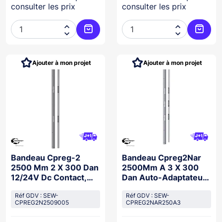
consulter les prix
consulter les prix




Ajouter au panier
Ajoute
Ajouter à mon projet
Ajouter à mon projet
Bandeau Cpreg-2
Bandeau Cpreg2Nar
2500 Mm 2 X 300 Dan
2500Mm A 3 X 300
12/24V Dc Contact,
Dan Auto-Adaptateur
9005
12/48Vdc
Réf GDV : SEW-
Réf GDV : SEW-
CPREG2N2509005
CPREG2NAR250A3