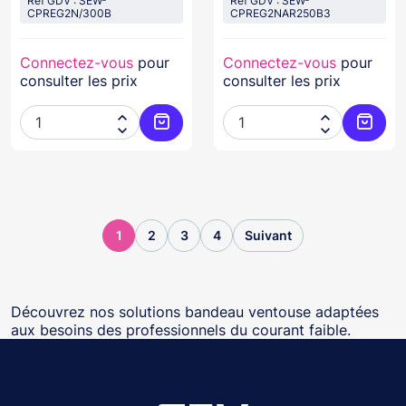
Réf GDV : SEW-
Réf GDV : SEW-
CPREG2N/300B
CPREG2NAR250B3
Connectez-vous
pour
Connectez-vous
pour
consulter les prix
consulter les prix




Ajouter au panier
Ajoute
1
2
3
4
Suivant
Découvrez nos solutions bandeau ventouse adaptées
aux besoins des professionnels du courant faible.