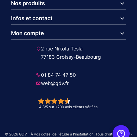
expand_more
Nos produits
expand_more
Infos et contact
expand_more
Mon compte
2 rue Nikola Tesla
77183 Croissy-Beaubourg
01 84 74 47 50
web@gdv.fr
© 2026 GDV - À vos côtés, de l'étude à l'installation. Tous droits réservés -