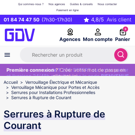
Qui sommes-nous ?
Nos agences
Guides & conseils
Nous contacter
Paiement en ligne
01 84 74 47 50
(7h30-17h30)
0
Agences
Mon compte
Panier
Première connexion ?
Première commande ?
EXCLU WEB :
Créer votre mot de passe en
20€ OFFERT sur votre panier
et livraison 24/48h gratuite avec le code
cliquant ici
BIENVENUE
Accueil
Verrouillage Électrique et Mécanique
Verrouillage Mécanique pour Portes et Accès
Serrures pour Installations Professionnelles
Serrures à Rupture de Courant
Serrures à Rupture de
Courant