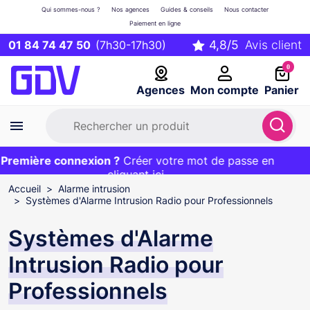
Qui sommes-nous ?
Nos agences
Guides & conseils
Nous contacter
Paiement en ligne
01 84 74 47 50
(7h30-17h30)
0
Agences
Mon compte
Panier
remière connexion ?
Première commande ?
EXCLU WEB :
Créer votre mot de passe en
20€ OFFERT sur votre panier
et livraison 24/48h gratuite avec le code
cliquant ici
BIENVENUE
Accueil
Alarme intrusion
Systèmes d'Alarme Intrusion Radio pour Professionnels
Systèmes d'Alarme
Intrusion Radio pour
Professionnels