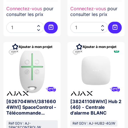
Connectez-vous
pour
Connectez-vous
pour
consulter les prix
consulter les prix




Ajouter au panier
Ajoute
Ajouter à mon projet
Ajouter à mon projet
[626704Wh1/381660
[38241108Wh1] Hub 2
4Wh1] SpaceControl -
(4G) - Centrale
Télécommande
d'alarme BLANC
BLANCHE
Réf GDV : AJ-
Réf GDV : AJ-HUB2-4G/W
SPACECONTROL/W