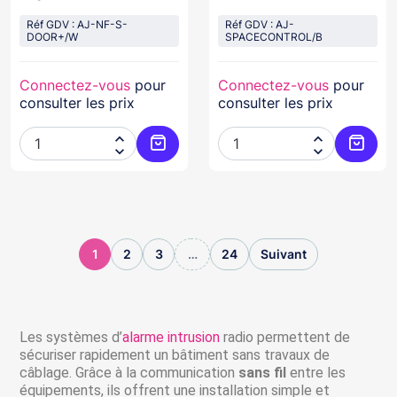
d'ouverture BLANC
NFA2P
Réf GDV : AJ-NF-S-
Réf GDV : AJ-
DOOR+/W
SPACECONTROL/B
Connectez-vous
pour
Connectez-vous
pour
consulter les prix
consulter les prix




Ajouter au panier
Ajoute
1
2
3
…
24
Suivant
Les systèmes d’
alarme intrusion
radio permettent de
sécuriser rapidement un bâtiment sans travaux de
câblage. Grâce à la communication
sans fil
entre les
équipements, ils offrent une installation simple et