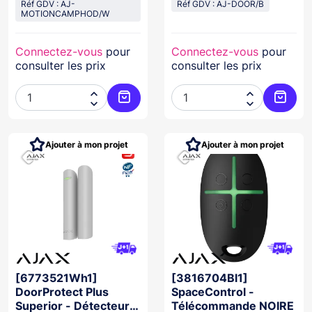
photo BLANC
Réf GDV : AJ-
Réf GDV : AJ-DOOR/B
MOTIONCAMPHOD/W
Connectez-vous
pour
Connectez-vous
pour
consulter les prix
consulter les prix




Ajouter au panier
Ajoute
Ajouter à mon projet
Ajouter à mon projet
[6773521Wh1]
[3816704Bl1]
DoorProtect Plus
SpaceControl -
Superior - Détecteur
Télécommande NOIRE