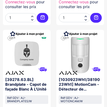
Connectez-vous
pour
Connectez-vous
pour
consulter les prix
consulter les prix




Ajouter au panier
Ajoute
Ajouter à mon projet
Ajouter à mon projet
[39278.63.BL]
[1030923Wh1/38190
Brandplate - Capot de
23Wh1] MotionCam -
façade Blanc À L'Unité
Détecteur de
mouvement BLANC
Réf GDV : AJ-
Réf GDV : AJ-
BRANDPLATES/W
MOTIONCAM/W