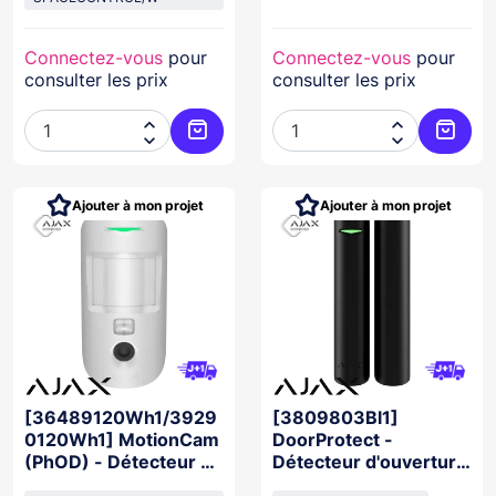
Connectez-vous
pour
Connectez-vous
pour
consulter les prix
consulter les prix




Ajouter au panier
Ajoute
Ajouter à mon projet
Ajouter à mon projet
[36489120Wh1/3929
[3809803Bl1]
0120Wh1] MotionCam
DoorProtect -
(PhOD) - Détecteur de
Détecteur d'ouverture
mouvement avec
NOIR