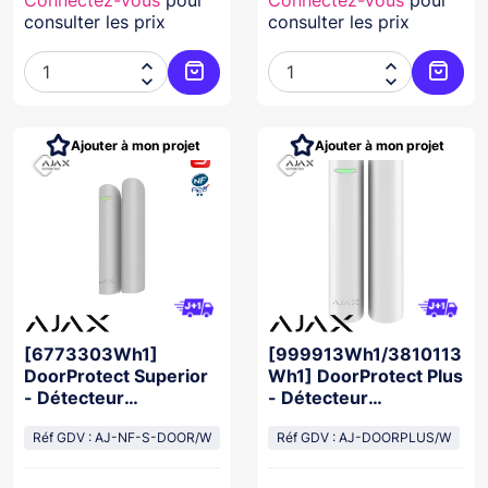
consulter les prix
consulter les prix




Ajouter au panier
Ajoute
Ajouter à mon projet
Ajouter à mon projet
[6773303Wh1]
[999913Wh1/3810113
DoorProtect Superior
Wh1] DoorProtect Plus
- Détecteur
- Détecteur
d'ouverture BLANC
d'ouverture BLANC
NFA2P
Réf GDV : AJ-NF-S-DOOR/W
Réf GDV : AJ-DOORPLUS/W