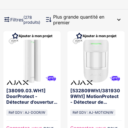
Plus grande quantité en
(278
expand_more
Filtres
produits)
premier
Ajouter à mon projet
Ajouter à mon projet
[38099.03.WH1]
[532809Wh1/381930
DoorProtect -
9Wh1] MotionProtect
Détecteur d'ouverture
- Détecteur de
BLANC
mouvement BLANC
Réf GDV : AJ-DOOR/W
Réf GDV : AJ-MOTION/W
Connectez-vous
pour
Connectez-vous
pour