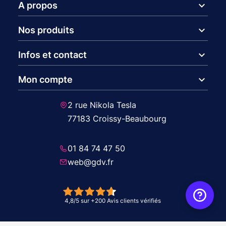
expand_more
A propos
expand_more
Nos produits
expand_more
Infos et contact
expand_more
Mon compte
2 rue Nikola Tesla
77183 Croissy-Beaubourg
01 84 74 47 50
web@gdv.fr