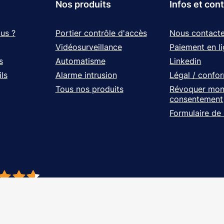
Nos produits
Infos et con
us ?
Portier contrôle d'accès
Nous contacte
Vidéosurveillance
Paiement en l
s
Automatisme
Linkedin
ls
Alarme intrusion
Légal / confo
Tous nos produits
Révoquer mo
consentement
Formulaire de
- À vos côtés, de l'étude à l'installation. Tous droits réservés - Réalisation Ag