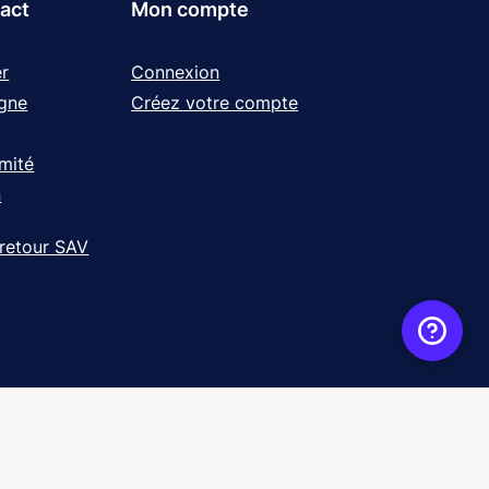
tact
Mon compte
r
Connexion
igne
Créez votre compte
rmité
n
 retour SAV
ence
WebXY