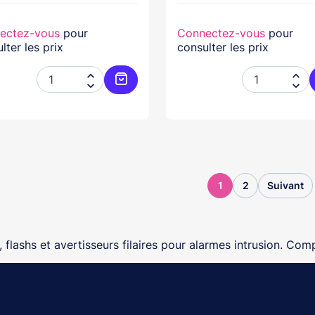
ectez-vous
pour
Connectez-vous
pour
lter les prix
consulter les prix




Ajouter au panier
1
2
Suivant
, flashs et avertisseurs filaires pour alarmes intrusion. Compa