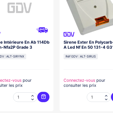
ne Intérieure En Ab 114Db
Sirene Exter En Polycarb
n-Nfa2P Grade 3
A Led Nf En 50 131-4 G3
DV : ALT-SIRYNX
Réf GDV : ALT-SIRUS
ectez-vous
pour
Connectez-vous
pour
lter les prix
consulter les prix




Ajouter au panier