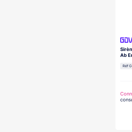
Sirè
Ab E
Réf G
Conn
consu