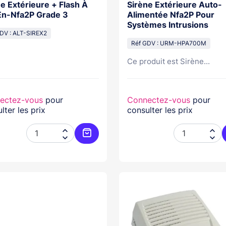
e Extérieure + Flash À
Sirène Extérieure Auto-
En-Nfa2P Grade 3
Alimentée Nfa2P Pour
Systèmes Intrusions
DV : ALT-SIREX2
Réf GDV : URM-HPA700M
Ce produit est Sirène...
ectez-vous
pour
Connectez-vous
pour
lter les prix
consulter les prix




Ajouter au panier