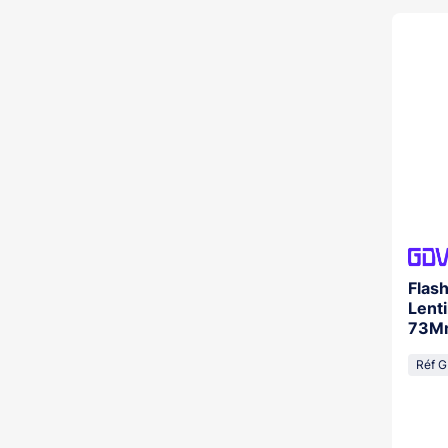
Flash
Lent
73M
Réf 