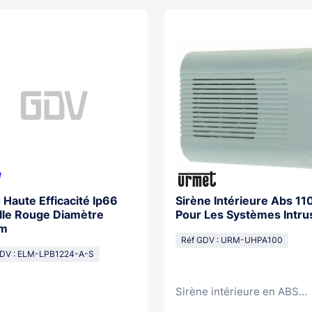
 Haute Efficacité Ip66
Sirène Intérieure Abs 1
ille Rouge Diamètre
Pour Les Systèmes Intru
m
Réf GDV : URM-UHPA100
GDV : ELM-LPB1224-A-S
Sirène intérieure en ABS...