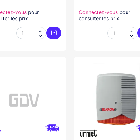
ectez-vous
pour
Connectez-vous
pour
lter les prix
consulter les prix




Ajouter au panier