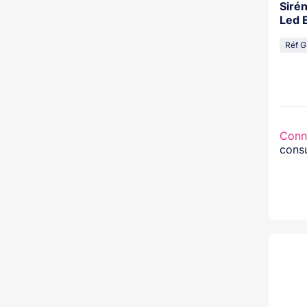
Sirén
Led 
Réf G
Conn
consu