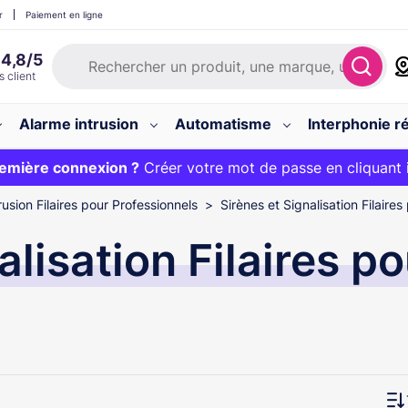
r
Paiement en ligne
Alarme intrusion
Automatisme
Interphonie ré
 :
emière connexion ?
20€ OFFERT sur votre panier et livraison 24/48h gratuite 
Créer votre mot de passe en cliquant 
usion Filaires pour Professionnels
Sirènes et Signalisation Filaires
alisation Filaires p