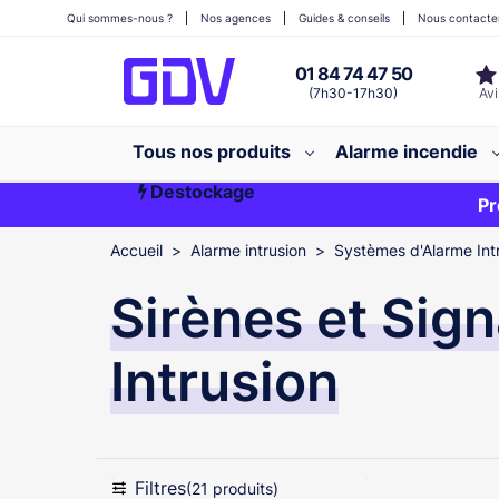
Qui sommes-nous ?
Nos agences
Guides & conseils
Nous contacte
01 84 74 47 50
(7h30-17h30)
Tous nos produits
Alarme incendie
Destockage
Première commande ?
EXCLU WEB
Pr
Accueil
Alarme intrusion
Systèmes d'Alarme Intr
Sirènes et Sign
Intrusion
Filtres
(21 produits)