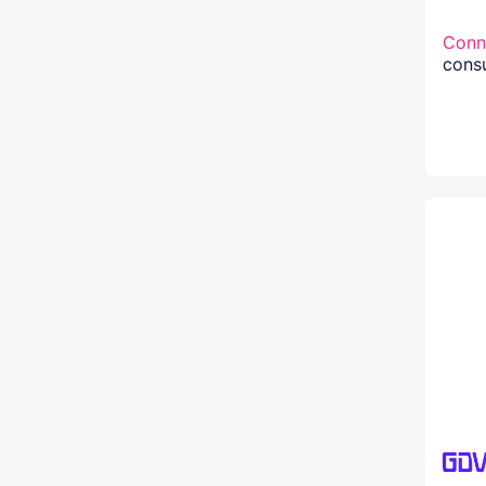
Conn
consu