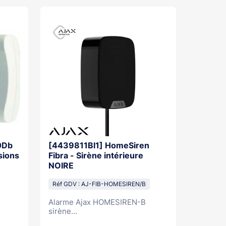
10Db
[4439811Bl1] HomeSiren
sions
Fibra - Sirène intérieure
NOIRE
Réf GDV : AJ-FIB-HOMESIREN/B
Alarme Ajax HOMESIREN-B
sirène...