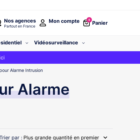
Nos agences
Mon compte
0
Panier
Partout en France
sidentiel
Vidéosurveillance
avec le code
ici
BIENVENUE
 pour Alarme Intrusion
our Alarme
expand_more
Trier par :
Plus grande quantité en premier