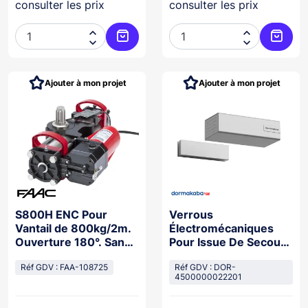
consulter les prix
consulter les prix




Ajouter au panier
Ajoute
Ajouter à mon projet
Ajouter à mon projet
S800H ENC Pour
Verrous
Vantail de 800kg/2m.
Électromécaniques
Ouverture 180°. Sans
Pour Issue De Secours
blocage. Hybride
Argent 24Vdc
Réf GDV : FAA-108725
Réf GDV : DOR-
4500000022201