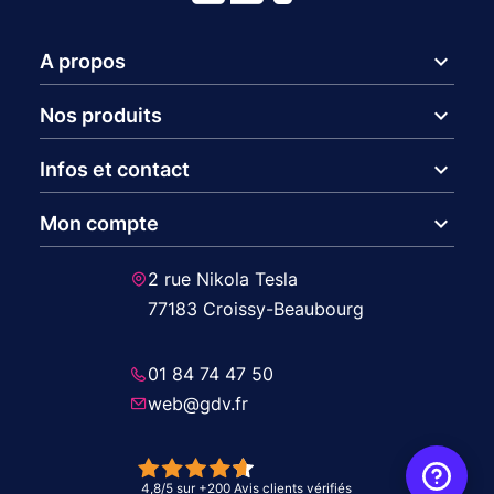
expand_more
A propos
expand_more
Nos produits
expand_more
Infos et contact
expand_more
Mon compte
2 rue Nikola Tesla
77183 Croissy-Beaubourg
01 84 74 47 50
web@gdv.fr