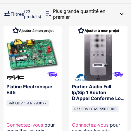
Plus grande quantité en
(23
expand_more
Filtres
produits)
premier
Ajouter à mon projet
Ajouter à mon projet
Platine Electronique
Portier Audio Full
E45
Ip/Sip 1 Bouton
D'Appel Conforme Loi
Réf GDV : FAA-790077
Handicap Poe
Réf GDV : CAS-590.0000
Connectez-vous
pour
Connectez-vous
pour
consulter les prix
consulter les prix