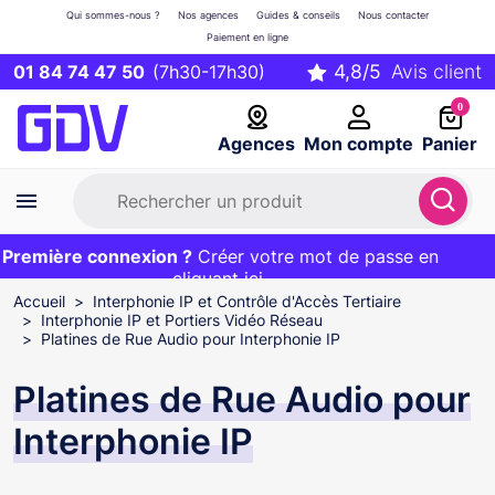
Qui sommes-nous ?
Nos agences
Guides & conseils
Nous contacter
Paiement en ligne
01 84 74 47 50
(7h30-17h30)
0
Agences
Mon compte
Panier
remière connexion ?
Première commande ?
EXCLU WEB :
Créer votre mot de passe en
20€ OFFERT sur votre panier
et livraison 24/48h gratuite avec le code
cliquant ici
BIENVENUE
Accueil
Interphonie IP et Contrôle d'Accès Tertiaire
Interphonie IP et Portiers Vidéo Réseau
Platines de Rue Audio pour Interphonie IP
Platines de Rue Audio pour
Interphonie IP