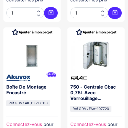




Ajouter au panier
Ajoute
Ajouter à mon projet
Ajouter à mon projet
Boîte De Montage
750 - Centrale Cbac
Encastré
0,75L Avec
Verrouillage
Réf GDV : AKU-E21X-BB
Hydraulique En
Ouverture/Fermeture
Réf GDV : FAA-107720
Connectez-vous
pour
Connectez-vous
pour