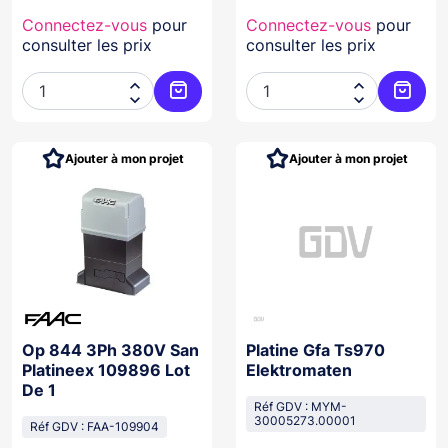
Connectez-vous
pour
Connectez-vous
pour
consulter les prix
consulter les prix




Ajouter au panier
Ajoute
Ajouter à mon projet
Ajouter à mon projet
Op 844 3Ph 380V San
Platine Gfa Ts970
Platineex 109896 Lot
Elektromaten
De 1
Réf GDV : MYM-
30005273.00001
Réf GDV : FAA-109904