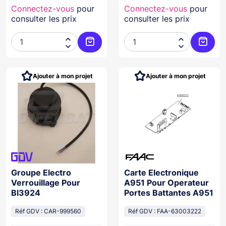
Connectez-vous
pour
Connectez-vous
pour
consulter les prix
consulter les prix




Ajouter au panier
Ajoute
Ajouter à mon projet
Ajouter à mon projet
Groupe Electro
Carte Electronique
Verrouillage Pour
A951 Pour Operateur
Bl3924
Portes Battantes A951
Réf GDV : CAR-999560
Réf GDV : FAA-63003222