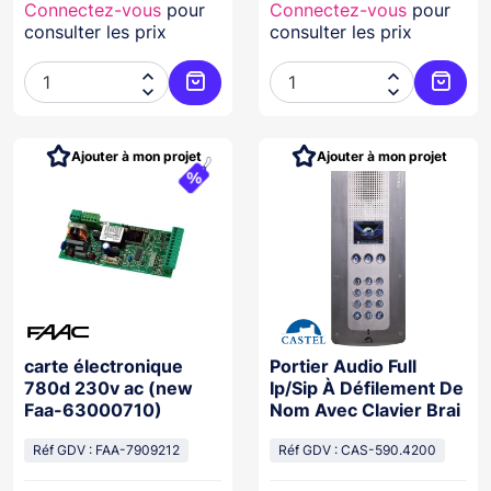
Connectez-vous
pour
Connectez-vous
pour
consulter les prix
consulter les prix




Ajouter au panier
Ajoute
Ajouter à mon projet
Ajouter à mon projet
carte électronique
Portier Audio Full
780d 230v ac (new
Ip/Sip À Défilement De
Faa-63000710)
Nom Avec Clavier Brai
Réf GDV : FAA-7909212
Réf GDV : CAS-590.4200