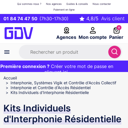
Qui sommes-nous ?
Nos agences
Guides & conseils
Nous contacter
Paiement en ligne
01 84 74 47 50
(7h30-17h30)
0
Agences
Mon compte
Panier
remière connexion ?
Première commande ?
EXCLU WEB :
Créer votre mot de passe en
20€ OFFERT sur votre panier
et livraison 24/48h gratuite avec le code
cliquant ici
BIENVENUE
Accueil
Interphonie, Systèmes Vigik et Contrôle d'Accès Collectif
Interphonie et Contrôle d'Accès Résidentiel
Kits Individuels d'Interphonie Résidentielle
Kits Individuels
d'Interphonie Résidentielle