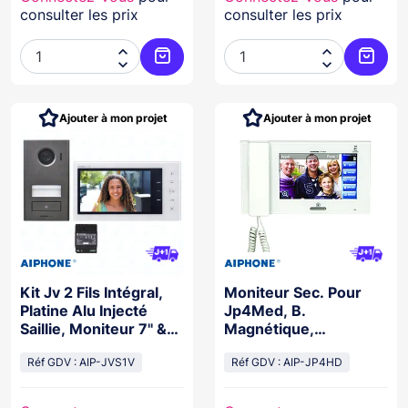
consulter les prix
consulter les prix




Ajouter au panier
Ajoute
Ajouter à mon projet
Ajouter à mon projet
Kit Jv 2 Fils Intégral,
Moniteur Sec. Pour
Platine Alu Injecté
Jp4Med, B.
Saillie, Moniteur 7'' &
Magnétique,
Alimentation
Conversation Mains
Réf GDV : AIP-JVS1V
Libres Ou Combiné
Réf GDV : AIP-JP4HD