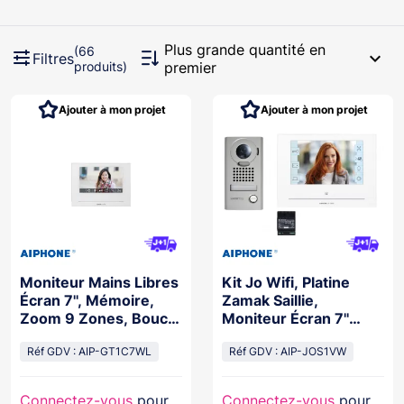
Plus grande quantité en
(66
expand_more
Filtres
produits)
premier
Ajouter à mon projet
Ajouter à mon projet
Moniteur Mains Libres
Kit Jo Wifi, Platine
Écran 7'', Mémoire,
Zamak Saillie,
Zoom 9 Zones, Boucle
Moniteur Écran 7''
Magnétique & Wifi
Tactile & Alimentation
Réf GDV : AIP-GT1C7WL
Réf GDV : AIP-JOS1VW
Connectez-vous
pour
Connectez-vous
pour