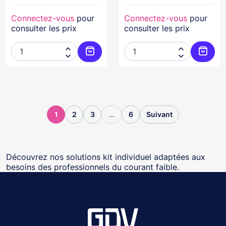
Connectez-vous
pour
Connectez-vous
pour
consulter les prix
consulter les prix




Ajouter au panier
Ajoute
1
2
3
…
6
Suivant
Découvrez nos solutions kit individuel adaptées aux
besoins des professionnels du courant faible.