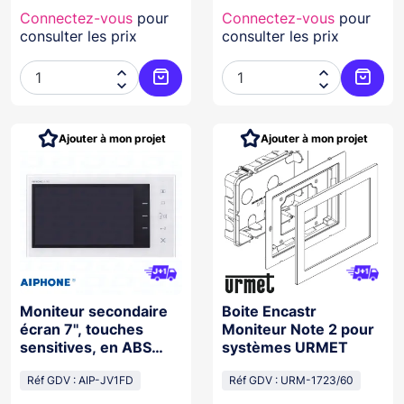
Connectez-vous
pour
Connectez-vous
pour
consulter les prix
consulter les prix




Ajouter au panier
Ajoute
Ajouter à mon projet
Ajouter à mon projet
Moniteur secondaire
Boite Encastr
écran 7'', touches
Moniteur Note 2 pour
sensitives, en ABS
systèmes URMET
blanc, pour gamme JV
Réf GDV : AIP-JV1FD
Réf GDV : URM-1723/60