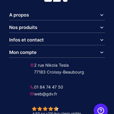
expand_more
A propos
expand_more
Nos produits
expand_more
Infos et contact
expand_more
Mon compte
2 rue Nikola Tesla
77183 Croissy-Beaubourg
01 84 74 47 50
web@gdv.fr