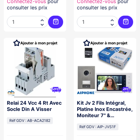
Connectez-vous
pour
Connectez-vous
pour
consulter les prix
consulter les prix




Ajouter au panier
Ajoute
Ajouter à mon projet
Ajouter à mon projet
Relai 24 Vcc 4 Rt Avec
Kit Jv 2 Fils Intégral,
Socle Din A Visser
Platine Inox Encastrée,
Moniteur 7'' &
Réf GDV : AB-ACA2182
Alimentation
Réf GDV : AIP-JVS1F