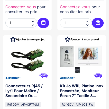
Connectez-vous
pour
Connectez-vous
pour
consulter les prix
consulter les prix




Ajouter au panier
Ajoute
Ajouter à mon projet
Ajouter à mon projet
Connecteurs Rj45 /
Kit Jo Wifi, Platine Inox
Lyt1 Pour Maître /
Encastrée, Moniteur
Secondaire Ou
Écran 7'' Tactile &
Secondaire /
Alimentation
Secondaire Jp
Réf GDV : AIP-CFTPJM
Réf GDV : AIP-JOS1FW