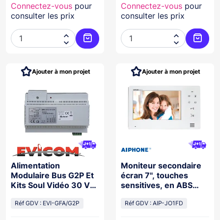
Connectez-vous
pour
Connectez-vous
pour
consulter les prix
consulter les prix




Ajouter au panier
Ajoute
Ajouter à mon projet
Ajouter à mon projet
Alimentation
Moniteur secondaire
Modulaire Bus G2P Et
écran 7'', touches
Kits Soul Vidéo 30 Vcc
sensitives, en ABS
/ 1.5 A, 8 Modules Din
blanc, pour gamme JO
Réf GDV : EVI-GFA/G2P
Réf GDV : AIP-JO1FD