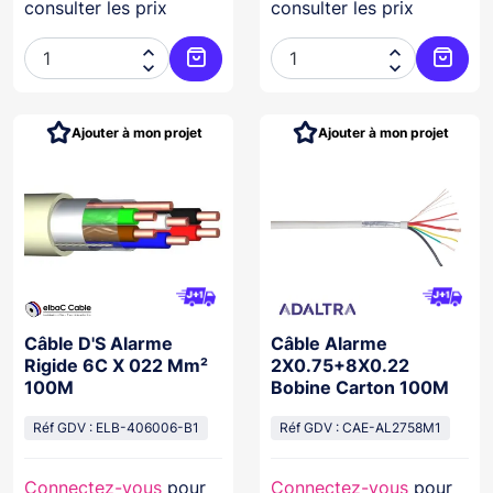
consulter les prix
consulter les prix




Ajouter au panier
Ajoute
Ajouter à mon projet
Ajouter à mon projet
Câble D'S Alarme
Câble Alarme
Rigide 6C X 022 Mm²
2X0.75+8X0.22
100M
Bobine Carton 100M
Réf GDV : ELB-406006-B1
Réf GDV : CAE-AL2758M1
Connectez-vous
pour
Connectez-vous
pour