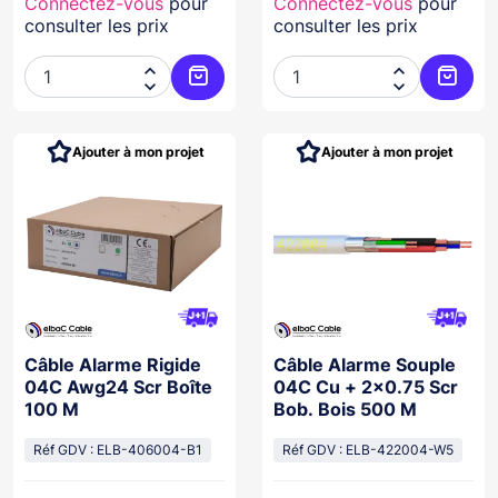
Connectez-vous
pour
Connectez-vous
pour
consulter les prix
consulter les prix




Ajouter au panier
Ajoute
Ajouter à mon projet
Ajouter à mon projet
Câble Alarme Rigide
Câble Alarme Souple
04C Awg24 Scr Boîte
04C Cu + 2×0.75 Scr
100 M
Bob. Bois 500 M
Réf GDV : ELB-406004-B1
Réf GDV : ELB-422004-W5