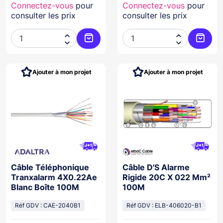
Connectez-vous
pour
Connectez-vous
pour
consulter les prix
consulter les prix




Ajouter au panier
Ajoute
Ajouter à mon projet
Ajouter à mon projet
Câble Téléphonique
Câble D'S Alarme
Tranxalarm 4X0.22Ae
Rigide 20C X 022 Mm²
Blanc Boîte 100M
100M
Réf GDV : CAE-2040B1
Réf GDV : ELB-406020-B1