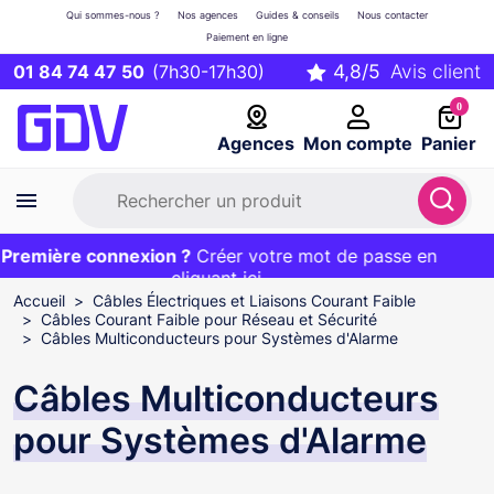
Qui sommes-nous ?
Nos agences
Guides & conseils
Nous contacter
Paiement en ligne
01 84 74 47 50
(7h30-17h30)
0
Agences
Mon compte
Panier
remière connexion ?
Première commande ?
EXCLU WEB :
Créer votre mot de passe en
20€ OFFERT sur votre panier
et livraison 24/48h gratuite avec le code
cliquant ici
BIENVENUE
Accueil
Câbles Électriques et Liaisons Courant Faible
Câbles Courant Faible pour Réseau et Sécurité
Câbles Multiconducteurs pour Systèmes d'Alarme
Câbles Multiconducteurs
pour Systèmes d'Alarme