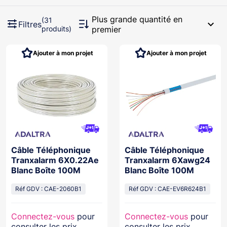
Plus grande quantité en
(31
expand_more
Filtres
produits)
premier
Ajouter à mon projet
Ajouter à mon projet
Câble Téléphonique
Câble Téléphonique
Tranxalarm 6X0.22Ae
Tranxalarm 6Xawg24
Blanc Boîte 100M
Blanc Boîte 100M
Réf GDV : CAE-2060B1
Réf GDV : CAE-EV6R624B1
Connectez-vous
pour
Connectez-vous
pour
consulter les prix
consulter les prix