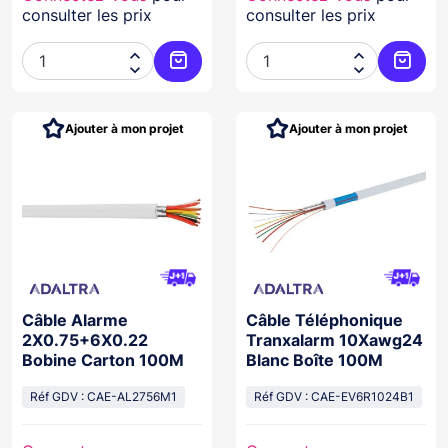
consulter les prix
consulter les prix




Ajouter au panier
Ajoute
Ajouter à mon projet
Ajouter à mon projet
Câble Alarme
Câble Téléphonique
2X0.75+6X0.22
Tranxalarm 10Xawg24
Bobine Carton 100M
Blanc Boîte 100M
Réf GDV : CAE-AL2756M1
Réf GDV : CAE-EV6R1024B1