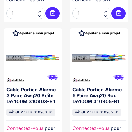




Ajouter au panier
Ajoute
Ajouter à mon projet
Ajouter à mon projet
Câble Portier-Alarme
Câble Portier-Alarme
3 Paire Awg20 Boîte
5 Paire Awg20 Box
De 100M 310903-B1
De100M 310905-B1
Réf GDV : ELB-310903-B1
Réf GDV : ELB-310905-B1
Connectez-vous
pour
Connectez-vous
pour