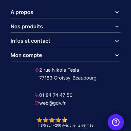
expand_more
A propos
expand_more
Nos produits
expand_more
Infos et contact
expand_more
Mon compte
2 rue Nikola Tesla
77183 Croissy-Beaubourg
01 84 74 47 50
web@gdv.fr