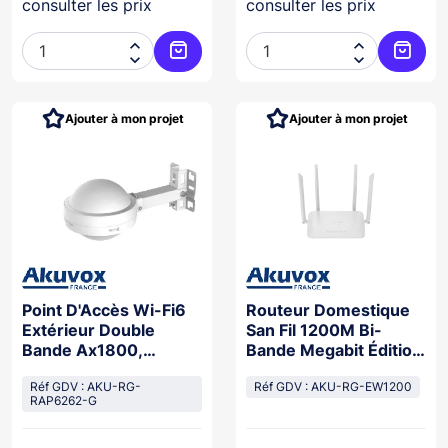
consulter les prix
consulter les prix




Ajouter au panier
Ajoute
Ajouter à mon projet
Ajouter à mon projet
Point D'Accès Wi-Fi6
Routeur Domestique
Extérieur Double
San Fil 1200M Bi-
Bande Ax1800,
Bande Megabit Édition
Étanche Ip68
Amél
Réf GDV : AKU-RG-
Réf GDV : AKU-RG-EW1200
RAP6262-G