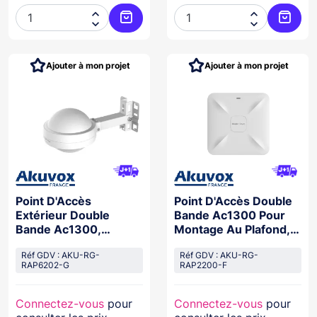




Ajouter au panier
Ajoute
Ajouter à mon projet
Ajouter à mon projet
Point D'Accès
Point D'Accès Double
Extérieur Double
Bande Ac1300 Pour
Bande Ac1300,
Montage Au Plafond,
Étanche Ip68, 867 M
867 M
Réf GDV : AKU-RG-
Réf GDV : AKU-RG-
RAP6202-G
RAP2200-F
Connectez-vous
pour
Connectez-vous
pour