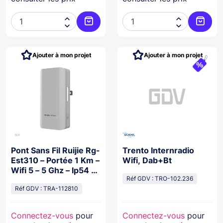




Ajouter au panier
Ajoute
Ajouter à mon projet
Ajouter à mon projet
Pont Sans Fil Ruijie Rg-
Trento Internradio
Est310 – Portée 1 Km –
Wifi, Dab+Bt
Wifi 5 – 5 Ghz – Ip54 –
Kit De 2
Réf GDV : TRO-102.236
Réf GDV : TRA-112810
Connectez-vous
pour
Connectez-vous
pour