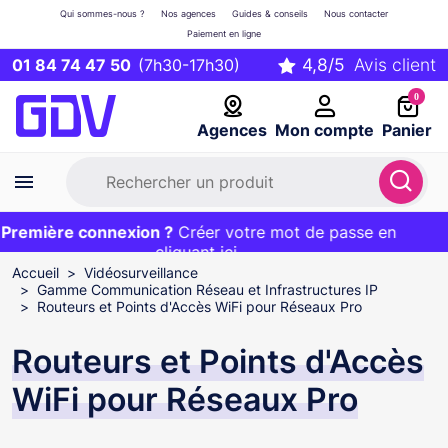
Qui sommes-nous ?
Nos agences
Guides & conseils
Nous contacter
Paiement en ligne
01 84 74 47 50
(7h30-17h30)
0
Agences
Mon compte
Panier
remière connexion ?
Première commande ?
EXCLU WEB :
Créer votre mot de passe en
20€ OFFERT sur votre panier
et livraison 24/48h gratuite avec le code
cliquant ici
BIENVENUE
Accueil
Vidéosurveillance
Gamme Communication Réseau et Infrastructures IP
Routeurs et Points d'Accès WiFi pour Réseaux Pro
Routeurs et Points d'Accès
WiFi pour Réseaux Pro