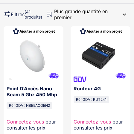
Plus grande quantité en
(41
expand_more
Filtres
produits)
premier
Ajouter à mon projet
Ajouter à mon projet
Point D'Accès Nano
Routeur 4G
Beam 5 Ghz 450 Mbp
Réf GDV : RUT241
Réf GDV : NBE5ACGEN2
Connectez-vous
pour
Connectez-vous
pour
consulter les prix
consulter les prix