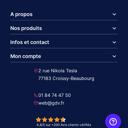
expand_more
A propos
expand_more
Nos produits
expand_more
Infos et contact
expand_more
Mon compte
2 rue Nikola Tesla
77183 Croissy-Beaubourg
01 84 74 47 50
web@gdv.fr