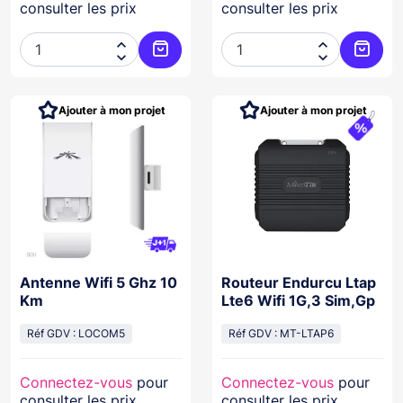
consulter les prix
consulter les prix




Ajouter au panier
Ajoute
Ajouter à mon projet
Ajouter à mon projet
Antenne Wifi 5 Ghz 10
Routeur Endurcu Ltap
Km
Lte6 Wifi 1G,3 Sim,Gp
Réf GDV : LOCOM5
Réf GDV : MT-LTAP6
Connectez-vous
pour
Connectez-vous
pour
consulter les prix
consulter les prix