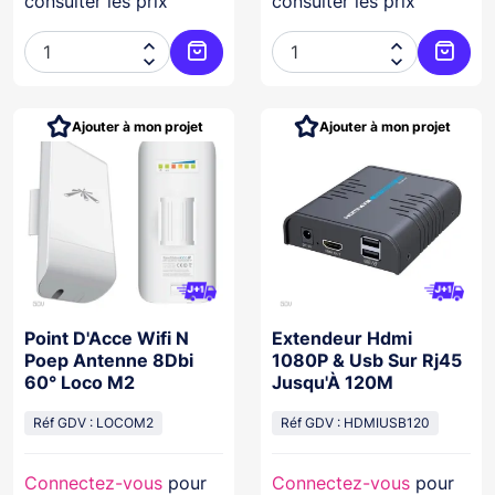
consulter les prix
consulter les prix




Ajouter au panier
Ajoute
Ajouter à mon projet
Ajouter à mon projet
Point D'Acce Wifi N
Extendeur Hdmi
Poep Antenne 8Dbi
1080P & Usb Sur Rj45
60° Loco M2
Jusqu'À 120M
Réf GDV : LOCOM2
Réf GDV : HDMIUSB120
Connectez-vous
pour
Connectez-vous
pour