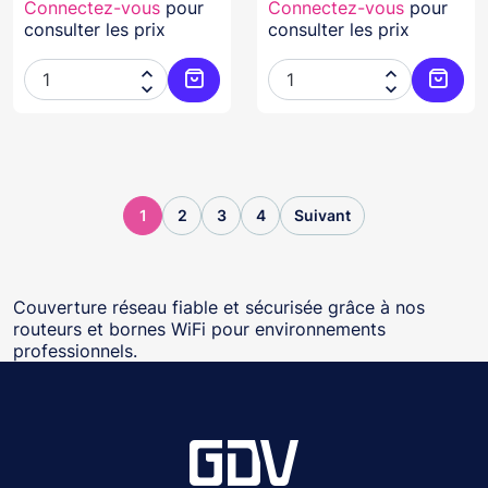
Connectez-vous
pour
Connectez-vous
pour
consulter les prix
consulter les prix




Ajouter au panier
Ajoute
1
2
3
4
Suivant
Couverture réseau fiable et sécurisée grâce à nos
routeurs et bornes WiFi pour environnements
professionnels.