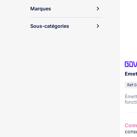
expand_more
Marques
expand_more
Sous-catégories
Emet
Réf 
Émett
foncti
Conn
consu