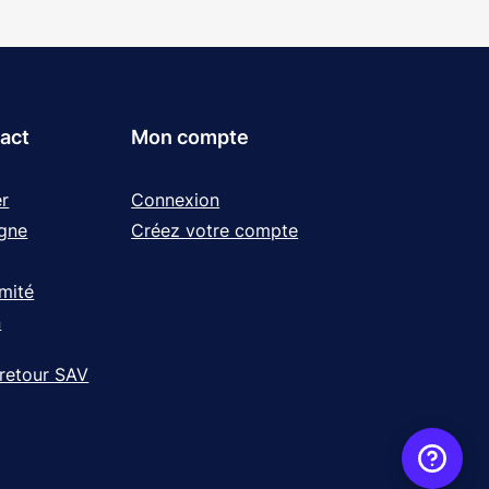
tact
Mon compte
r
Connexion
igne
Créez votre compte
rmité
n
 retour SAV