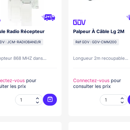
le Radio Récepteur
Palpeur À Câble Lg 2M
GDV : JCM-RADIOBAND/R
Réf GDV : GDV-CMM200
epteur 868 MHZ dans...
Longueur 2m recoupable...
ectez-vous
pour
Connectez-vous
pour
lter les prix
consulter les prix




Ajouter au panier