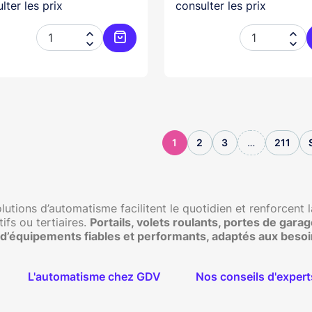
lter les prix
consulter les prix




Ajouter au panier
1
2
3
…
211
lutions d’automatisme facilitent le quotidien et renforcent l
tifs ou tertiaires.
Portails, volets roulants, portes de gara
 d’équipements fiables et performants, adaptés aux besoin
L'automatisme chez GDV
Nos conseils d'expert