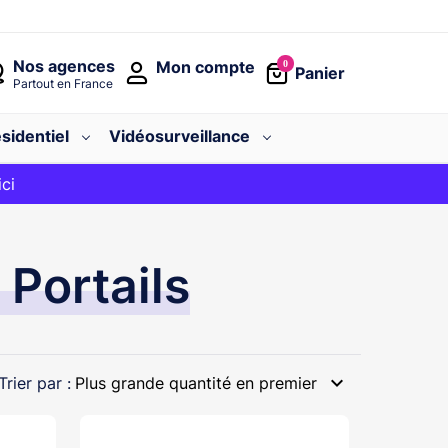
Nos agences
Mon compte
0
Panier
Partout en France
sidentiel
Vidéosurveillance
avec le code
ici
BIENVENUE
Portails
expand_more
Trier par :
Plus grande quantité en premier