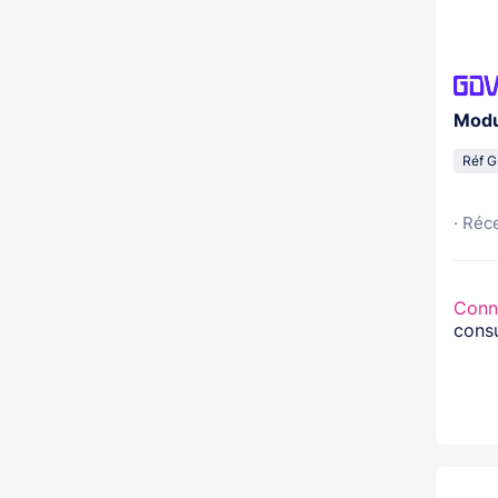
Modu
Réf 
· Réc
Conn
consu