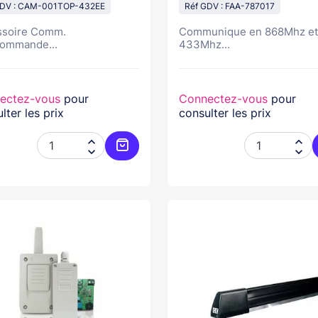
GDV : CAM-001TOP-432EE
Réf GDV : FAA-787017
ssoire Comm.
Communique en 868Mhz et
ommande...
433Mhz...
ectez-vous
pour
Connectez-vous
pour
lter les prix
consulter les prix




Ajouter au panier