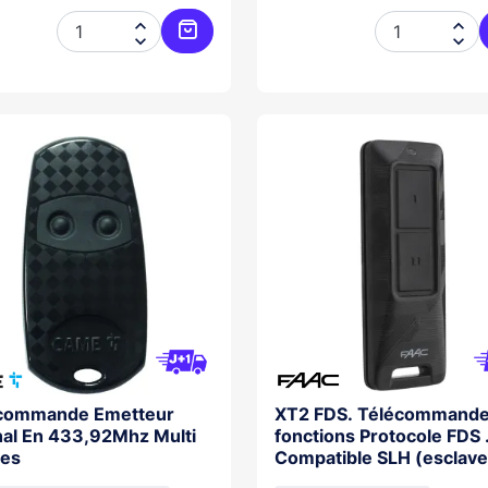




Ajouter au panier
commande Emetteur
XT2 FDS. Télécommande
nal En 433,92Mhz Multi
fonctions Protocole FDS 
es
Compatible SLH (esclave