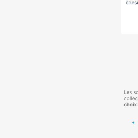
consu
Les so
collec
choix
+