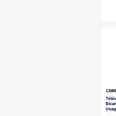
Télé
Bica
Usag