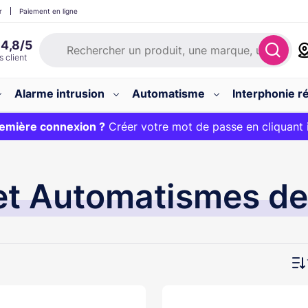
r
Paiement en ligne
Alarme intrusion
Automatisme
Interphonie ré
 :
emière connexion ?
20€ OFFERT sur votre panier et livraison 24/48h gratuite 
Créer votre mot de passe en cliquant 
et Automatismes de 