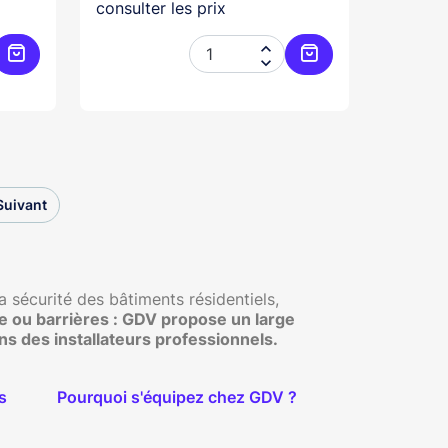
consulter les prix


Ajouter au panier
Ajouter au panier
Suivant
a sécurité des bâtiments résidentiels,
ge ou barrières : GDV propose un large
s des installateurs professionnels.
s
Pourquoi s'équipez chez GDV ?