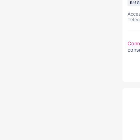
Réf 
Acce
Téléc
Conn
consu