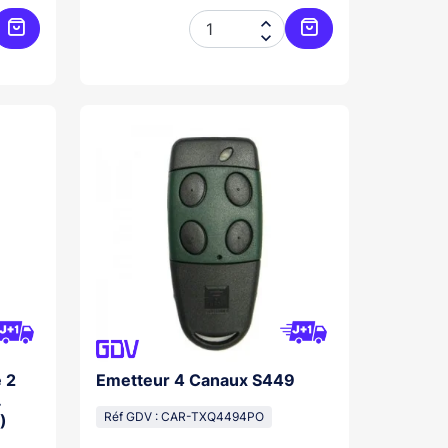


Ajouter au panier
Ajouter au panier
 2
Emetteur 4 Canaux S449
.
)
Réf GDV : CAR-TXQ4494PO