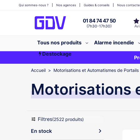
Qui sommes-nous ?
Nos agences
Guides & conseils
Nous contacte
01 84 74 47 50
(7h30-17h30)
Tous nos produits
Alarme incendie
Destockage
Première commande ?
EXCLU WEB
Pr
Accueil
Motorisations et Automatismes de Portails
Motorisations 
Filtres
(2522 produits)
expand_more
En stock