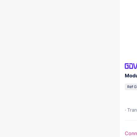
Modu
Réf 
· Tra
Conn