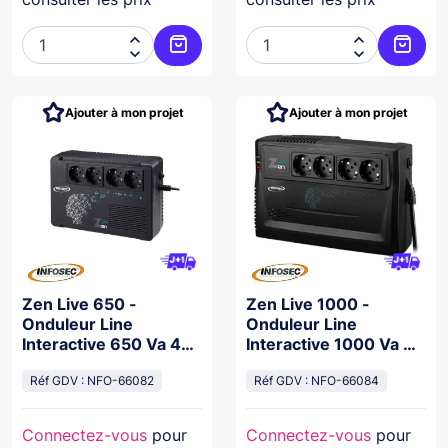




Ajouter au panier
Ajoute
Ajouter à mon projet
Ajouter à mon projet
Zen Live 650 -
Zen Live 1000 -
Onduleur Line
Onduleur Line
Interactive 650 Va 4
Interactive 1000 Va 4
Prises Fr/Schuko
Prises Fr/Schuko
Réf GDV : NFO-66082
Réf GDV : NFO-66084
Connectez-vous
pour
Connectez-vous
pour