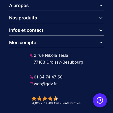
expand_more
A propos
expand_more
Nos produits
expand_more
Infos et contact
expand_more
Mon compte
2 rue Nikola Tesla
77183 Croissy-Beaubourg
01 84 74 47 50
web@gdv.fr