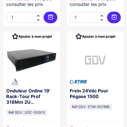
consulter les prix
consulter les prix




Ajouter au panier
Ajoute
Ajouter à mon projet
Ajouter à mon projet
Onduleur Online 19'
Frein 24Vdc Pour
Rack-Tour Prof
Pégase 1500
318Mm 2U
1Kva/900W 2Xbat
Réf GDV : ETM-007695
12V/9Ah
Réf GDV : SOC-30003