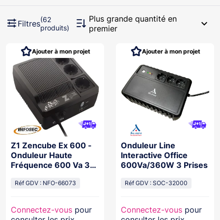
Plus grande quantité en
(62
expand_more
Filtres
produits)
premier
Ajouter à mon projet
Ajouter à mon projet
Z1 Zencube Ex 600 -
Onduleur Line
Onduleur Haute
Interactive Office
Fréquence 600 Va 3
600Va/360W 3 Prises
Prises Fr/Schuko
Réf GDV : NFO-66073
Réf GDV : SOC-32000
Connectez-vous
pour
Connectez-vous
pour
consulter les prix
consulter les prix