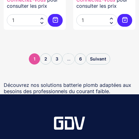
consulter les prix
consulter les prix




Ajouter au panier
Ajoute
1
2
3
…
6
Suivant
Découvrez nos solutions batterie plomb adaptées aux
besoins des professionnels du courant faible.