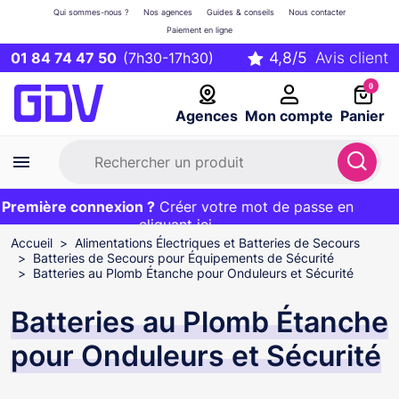
Qui sommes-nous ?
Nos agences
Guides & conseils
Nous contacter
Paiement en ligne
01 84 74 47 50
(7h30-17h30)
0
Agences
Mon compte
Panier
remière connexion ?
Première commande ?
EXCLU WEB :
Créer votre mot de passe en
20€ OFFERT sur votre panier
et livraison 24/48h gratuite avec le code
cliquant ici
BIENVENUE
Accueil
Alimentations Électriques et Batteries de Secours
Batteries de Secours pour Équipements de Sécurité
Batteries au Plomb Étanche pour Onduleurs et Sécurité
Batteries au Plomb Étanche
pour Onduleurs et Sécurité