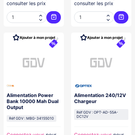
consulter les prix
consulter les prix




Ajouter au panier
Ajoute
Ajouter à mon projet
Ajouter à mon projet
Alimentation Power
Alimentation 240/12V
Bank 10000 Mah Dual
Chargeur
Output
Réf GDV : OPT-AD-55A-
DC12V
Réf GDV : MBG-34155010
Connectez-vous
pour
Connectez-vous
pour