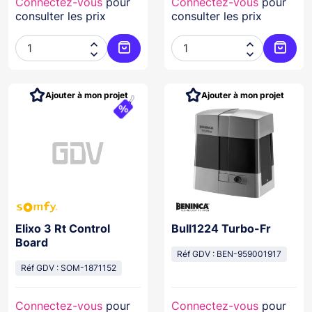
Connectez-vous
pour
Connectez-vous
pour
consulter les prix
consulter les prix




Ajouter au panier
Ajoute
Ajouter à mon projet
Ajouter à mon projet
Elixo 3 Rt Control
Bull1224 Turbo-Fr
Board
Réf GDV : BEN-959001917
Réf GDV : SOM-1871152
Connectez-vous
pour
Connectez-vous
pour