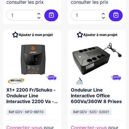
consulter les prix
consulter les prix




Ajouter au panier
Ajoute
Ajouter à mon projet
Ajouter à mon projet
X1+ 2200 Fr/Schuko -
Onduleur Line
Onduleur Line
Interactive Office
Interactive 2200 Va -
600Va/360W 8 Prises
4 Prises Fr / Schuko
Réf GDV : NFO-66110
Réf GDV : SOC-32001
Connectez-vous
pour
Connectez-vous
pour