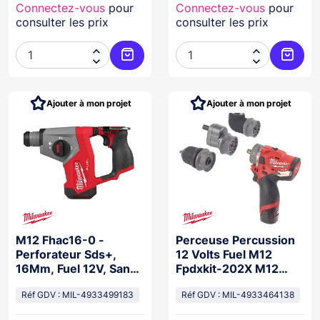
Connectez-vous
pour
Connectez-vous
pour
consulter les prix
consulter les prix




Ajouter au panier
Ajoute
Ajouter à mon projet
Ajouter à mon projet
M12 Fhac16-0 -
Perceuse Percussion
Perforateur Sds+,
12 Volts Fuel M12
16Mm, Fuel 12V, San
Fpdxkit-202X M12
Batterie
Fpdxkit-202X
Réf GDV : MIL-4933499183
Réf GDV : MIL-4933464138