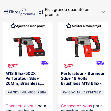
Plus grande quantité en
(20
expand_more
Filtres
produits)
premier
Ajouter à mon projet
Ajouter à mon projet
M18 Blhx-502X
Perforateur - Burineur
Perforateur Sds+
Sds+ 18 Volts
26Mm, Brushless,
Brushless M18 Blhx-
Fixtec, 18V, 50
0X M18 Blhx-0X
Réf GDV : MIL-4933478892
Réf GDV : MIL-4933478891
Connectez-vous
pour
Connectez-vous
pour
consulter les prix
consulter les prix