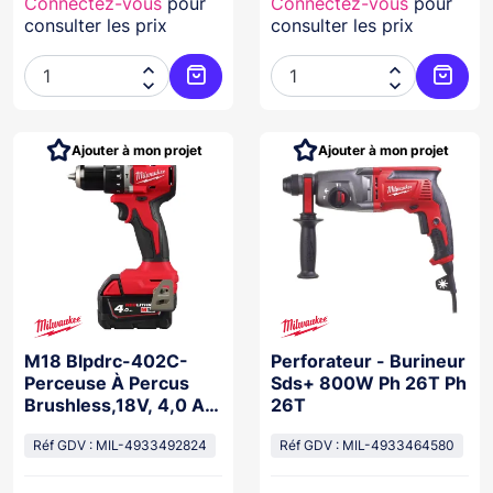
Connectez-vous
pour
Connectez-vous
pour
consulter les prix
consulter les prix




Ajouter au panier
Ajoute
Ajouter à mon projet
Ajouter à mon projet
M18 Blpdrc-402C-
Perforateur - Burineur
Perceuse À Percus
Sds+ 800W Ph 26T Ph
Brushless,18V, 4,0 Ah
26T
, 60 Nm
Réf GDV : MIL-4933492824
Réf GDV : MIL-4933464580