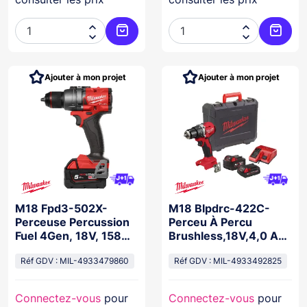




Ajouter au panier
Ajoute
Ajouter à mon projet
Ajouter à mon projet
M18 Fpd3-502X-
M18 Blpdrc-422C-
Perceuse Percussion
Perceu À Percu
Fuel 4Gen, 18V, 158
Brushless,18V,4,0 Ah
Nm, San Batterie
,2,0 Ah 60N
Réf GDV : MIL-4933479860
Réf GDV : MIL-4933492825
Connectez-vous
pour
Connectez-vous
pour