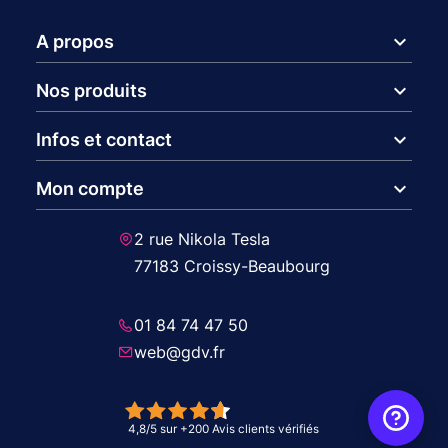
expand_more
A propos
expand_more
Nos produits
expand_more
Infos et contact
expand_more
Mon compte
2 rue Nikola Tesla
77183 Croissy-Beaubourg
01 84 74 47 50
web@gdv.fr