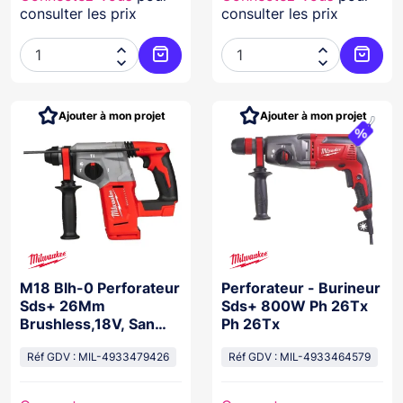
consulter les prix
consulter les prix




Ajouter au panier
Ajoute
Ajouter à mon projet
Ajouter à mon projet
M18 Blh-0 Perforateur
Perforateur - Burineur
Sds+ 26Mm
Sds+ 800W Ph 26Tx
Brushless,18V, San
Ph 26Tx
Batterie
Réf GDV : MIL-4933479426
Réf GDV : MIL-4933464579