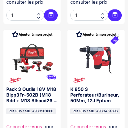
consulter les prix
consulter les prix




Ajouter au panier
Ajoute
Ajouter à mon projet
Ajouter à mon projet
Pack 3 Outils 18V M18
K 850 S
Blpp3Fr-502B (M18
Perforateur/Burineur,
Bdd + M18 Blhacd26 +
50Mm, 12J Eptum
M18 Blsag125Xpd)
Réf GDV : MIL-4933501860
Réf GDV : MIL-4933464896
Connectez-vous
pour
Connectez-vous
pour