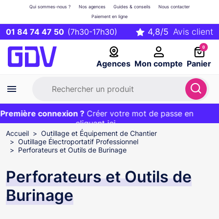
Qui sommes-nous ?
Nos agences
Guides & conseils
Nous contacter
Paiement en ligne
01 84 74 47 50
(7h30-17h30)
0
Agences
Mon compte
Panier
emière connexion ?
Première commande ?
EXCLU WEB :
Créer votre mot de passe en
20€ OFFERT sur votre panier
et livraison 24/48h gratuite avec le code
cliquant ici
BIENVENUE
Accueil
Outillage et Équipement de Chantier
Outillage Électroportatif Professionnel
Perforateurs et Outils de Burinage
Perforateurs et Outils de
Burinage