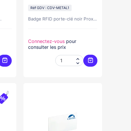
Réf GDV : CDV-METAL1
.
Badge RFID porte-clé noir Prox...
Connectez-vous
pour
consulter les prix


Ajouter au panier
Ajouter au panier