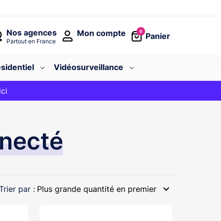
Nos agences
Mon compte
0
Panier
Partout en France
sidentiel
Vidéosurveillance
avec le code
ici
BIENVENUE
nnecté
expand_more
Trier par :
Plus grande quantité en premier