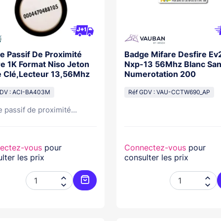
e Passif De Proximité
Badge Mifare Desfire Ev
re 1K Format Niso Jeton
Nxp-13 56Mhz Blanc Sa
e Clé,Lecteur 13,56Mhz
Numerotation 200
GDV : ACI-BA403M
Réf GDV : VAU-CCTW690_AP
 passif de proximité...
ectez-vous
pour
Connectez-vous
pour
lter les prix
consulter les prix




Ajouter au panier