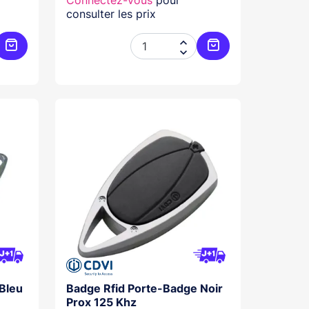
Connectez-vous
pour
consulter les prix


Ajouter au panier
Ajouter au panier
Bleu
Badge Rfid Porte-Badge Noir
Prox 125 Khz