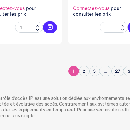
ectez-vous
pour
Connectez-vous
pour
lter les prix
consulter les prix




Ajouter au panier
1
2
3
…
27
S
trôle d'accès IP est une solution dédiée aux environnements ter
tée et évolutive des accès. Contrairement aux systèmes autonom
iloter les équipements en temps réel. Pour une sécurisation eff
ienne plus simple.