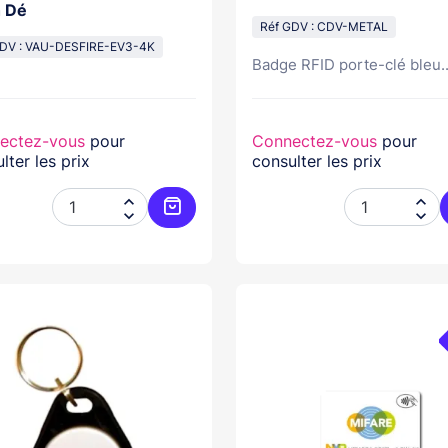
 Dé
Réf GDV : CDV-METAL
GDV : VAU-DESFIRE-EV3-4K
Badge RFID porte-clé bleu..
ectez-vous
pour
Connectez-vous
pour
lter les prix
consulter les prix




Ajouter au panier