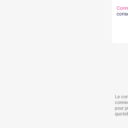
Conn
consu
Le con
connec
pour p
quotid