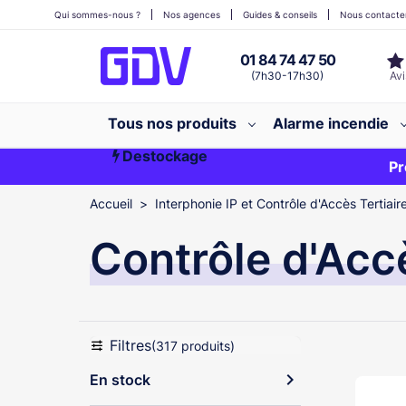
Qui sommes-nous ?
Nos agences
Guides & conseils
Nous contacte
01 84 74 47 50
(7h30-17h30)
Tous nos produits
Alarme incendie
Destockage
Première commande ?
EXCLU WEB
Pr
Accueil
Interphonie IP et Contrôle d'Accès Tertiair
Contrôle d'Acc
Filtres
(317 produits)
expand_more
En stock