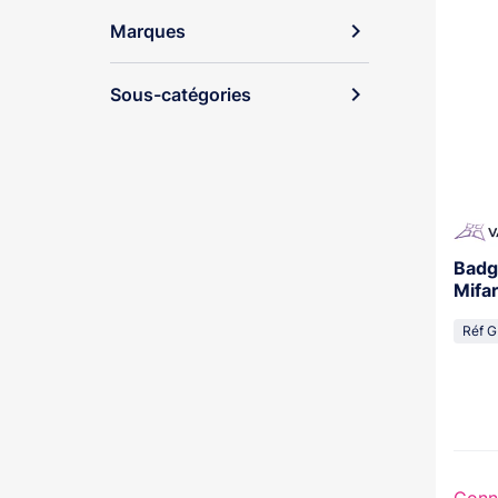
expand_more
Marques
expand_more
Sous-catégories
Badg
Mifa
Réf 