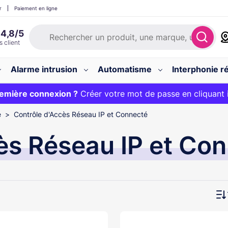
r
Paiement en ligne
Alarme intrusion
Automatisme
Interphonie ré
 :
emière connexion ?
20€ OFFERT sur votre panier et livraison 24/48h gratuite 
Créer votre mot de passe en cliquant 
e
Contrôle d'Accès Réseau IP et Connecté
ès Réseau IP et Co