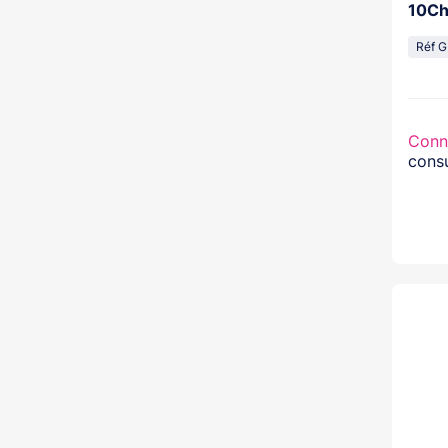
10Ch
Réf 
Conn
consu