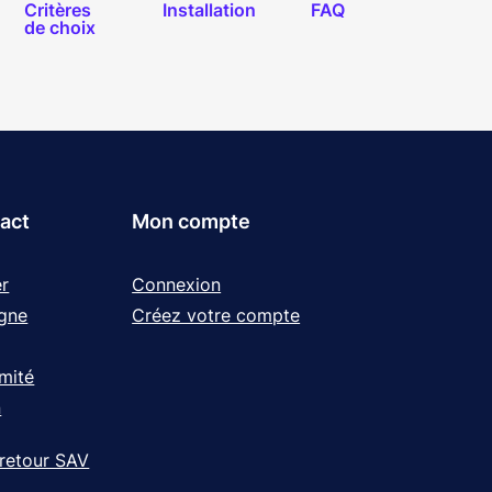
Critères
Installation
FAQ
de choix
tact
Mon compte
r
Connexion
igne
Créez votre compte
rmité
n
 retour SAV