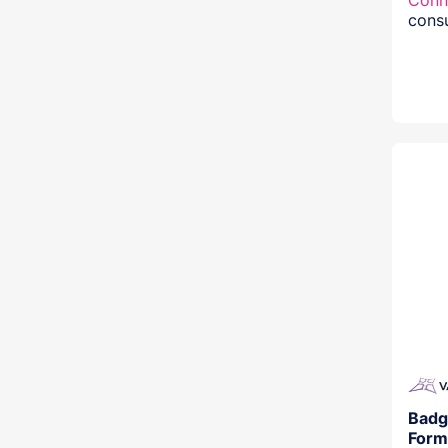
Conn
consu
Badg
Form