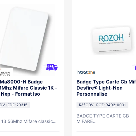
Ma8000-N Badge
Badge Type Carte Cb Mi
6Mhz Mifare Classic 1K -
Desfire® Light-Non
 Nxp - Format Iso
Personnalisé
DV : EDE-20315
Réf GDV : ROZ-R402-0001
BADGE TYPE CARTE CB
 13,56Mhz Mifare classic...
MIFARE...