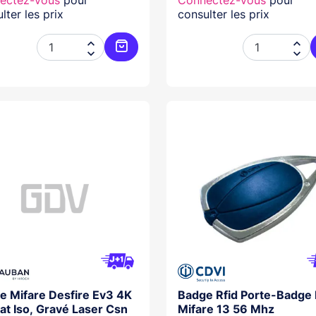
ectez-vous
pour
Connectez-vous
pour
lter les prix
consulter les prix




Ajouter au panier
e Mifare Desfire Ev3 4K
Badge Rfid Porte-Badge 
at Iso, Gravé Laser Csn
Mifare 13 56 Mhz