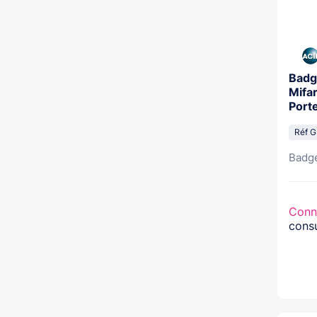
Badg
Mifa
Port
Réf 
Badge
Conn
consu