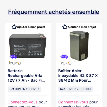
Fréquemment achetés ensemble
Ajouter à mon projet
Ajouter à mon projet
Batterie
Boîtier Acier
Rechargeable Vrla
Inoxydable 42 X 87 X
12V / 7 Ah - Bac Fr
38/42 Mm Pour
Ul94 V-0 - 151 X 65 X
Plaque 39,5 X 84,5
94/100 Mm
Réf GDV : IZY-FX1207
Mm
Réf GDV : IZY-SSH100
Connectez-vous
pour
Connectez-vous
pour
consulter les prix
consulter les prix