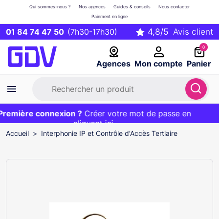
Qui sommes-nous ?
Nos agences
Guides & conseils
Nous contacter
Paiement en ligne
01 84 74 47 50
(7h30-17h30)
0
Agences
Mon compte
Panier
emière connexion ?
Première commande ?
EXCLU WEB :
Créer votre mot de passe en
20€ OFFERT sur votre panier
et livraison 24/48h gratuite avec le code
cliquant ici
BIENVENUE
Accueil
Interphonie IP et Contrôle d'Accès Tertiaire