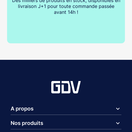
Des milliers de produits en stock, disponibles en
livraison J+1 pour toute commande passée
avant 14h !
expand_more
A propos
expand_more
Nos produits