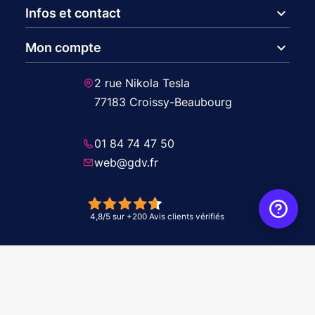
expand_more
Infos et contact
expand_more
Mon compte
2 rue Nikola Tesla
77183 Croissy-Beaubourg
01 84 74 47 50
web@gdv.fr
© 2026 GDV - À vos côtés, de l'étude à l'installation. Tous droits réservés -
Réalisation Agence
WebXY