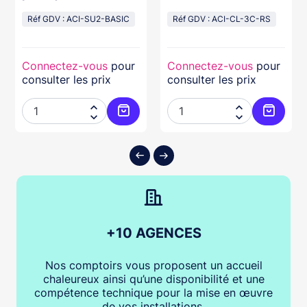
abs beige
12/24V Résiné
Réf GDV : ACI-SU2-BASIC
Réf GDV : ACI-CL-3C-RS
Connectez-vous
pour
Connectez-vous
pour
consulter les prix
consulter les prix




ter au panier
Ajouter au panier
Ajouter
+10 AGENCES
Nos comptoirs vous proposent un accueil
chaleureux ainsi qu’une disponibilité et une
compétence technique pour la mise en œuvre
de vos installations.