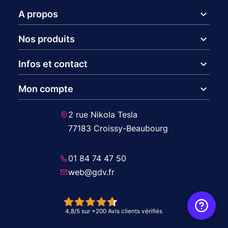
expand_more
A propos
expand_more
Nos produits
expand_more
Infos et contact
expand_more
Mon compte
2 rue Nikola Tesla
77183 Croissy-Beaubourg
01 84 74 47 50
web@gdv.fr