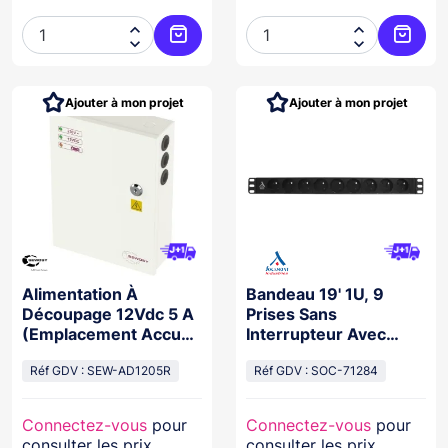




Ajouter au panier
Ajoute
Ajouter à mon projet
Ajouter à mon projet
Alimentation À
Bandeau 19' 1U, 9
Découpage 12Vdc 5 A
Prises Sans
(Emplacement Accu
Interrupteur Avec
7Ah)
Cordon Lg:1.95M
Réf GDV : SEW-AD1205R
Réf GDV : SOC-71284
Connectez-vous
pour
Connectez-vous
pour
consulter les prix
consulter les prix