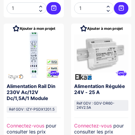




Ajouter au panier
Ajoute
Ajouter à mon projet
Ajouter à mon projet
Alimentation Rail Din
Alimentation Régulée
230V Ac/12V
24V - 25 A
Dc/1,5A/1 Module
Réf GDV : GDV-DR60-
24V2.5A
Réf GDV : IZY-PSDX1201.5
Connectez-vous
pour
Connectez-vous
pour
consulter les prix
consulter les prix