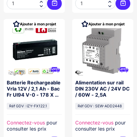




Ajouter au panier
Ajoute
Ajouter à mon projet
Ajouter à mon projet
Batterie Rechargeable
Alimentation sur rail
Vrla 12V / 2,1 Ah - Bac
DIN 230V AC / 24V DC
Fr Ul94 V-0 - 178 X 35
/ 60W - 2,5A
X 61/67 Mm
Réf GDV : IZY-FX122.1
Réf GDV : SEW-ADD2448
Connectez-vous
pour
Connectez-vous
pour
consulter les prix
consulter les prix