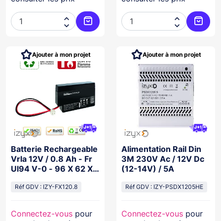




Ajouter au panier
Ajoute
Ajouter à mon projet
Ajouter à mon projet
Batterie Rechargeable
Alimentation Rail Din
Vrla 12V / 0.8 Ah - Fr
3M 230V Ac / 12V Dc
Ul94 V-0 - 96 X 62 X
(12-14V) / 5A
25 Mm / Jst Vhr-2
Réf GDV : IZY-FX120.8
Réf GDV : IZY-PSDX1205HE
Connectez-vous
pour
Connectez-vous
pour