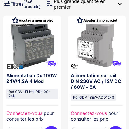
Plus grande quantité en
(246
expand_more
Filtres
produits)
premier
Ajouter à mon projet
Ajouter à mon projet
Alimentation Dc 100W
Alimentation sur rail
24V/4,2A 4 Mod
DIN 230V AC / 12V DC
/ 60W - 5A
Réf GDV : ELK-HDR-100-
24N
Réf GDV : SEW-ADD1248
Connectez-vous
pour
Connectez-vous
pour
consulter les prix
consulter les prix