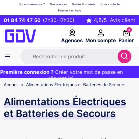
Qui sommes-nous ?
Nos agences
Guides & conseils
Nous contacter
Paiement en ligne
01 84 74 47 50
(7h30-17h30)
0
Agences
Mon compte
Panier
remière connexion ?
Première commande ?
EXCLU WEB :
Créer votre mot de passe en
20€ OFFERT sur votre panier
et livraison 24/48h gratuite avec le code
cliquant ici
BIENVENUE
Accueil
Alimentations Électriques et Batteries de Secours
Alimentations Électriques
et Batteries de Secours