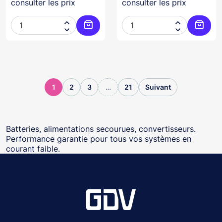
consulter les prix
consulter les prix




Ajouter au panier
Ajoute
1
2
3
…
21
Suivant
Batteries, alimentations secourues, convertisseurs.
Performance garantie pour tous vos systèmes en
courant faible.