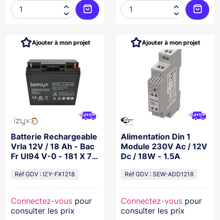




Ajouter au panier
Ajoute
Ajouter à mon projet
Ajouter à mon projet
Batterie Rechargeable
Alimentation Din 1
Vrla 12V / 18 Ah - Bac
Module 230V Ac / 12V
Fr Ul94 V-0 - 181 X 77
Dc / 18W - 1.5A
X 167 Mm
Réf GDV : IZY-FX1218
Réf GDV : SEW-ADD1218
Connectez-vous
pour
Connectez-vous
pour
consulter les prix
consulter les prix