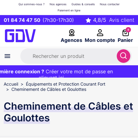
Qui sommes-nous ?
Nos agences
Guides & conseils
Nous contacter
Paiement en ligne
01 84 74 47 50
(7h30-17h30)
0
Agences
Mon compte
Panier
ière connexion ?
Première commande ?
EXCLU WEB :
Créer votre mot de passe en
20€ OFFERT sur votre panier
et livraison 24/48h gratuite avec le code
cliquant ici
BIENVENUE
Accueil
Équipements et Protection Courant Fort
Cheminement de Câbles et Goulottes
Cheminement de Câbles et
Goulottes