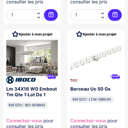
consulter les prix
consulter les prix




Ajouter au panier
Ajoute
Ajouter à mon projet
Ajouter à mon projet
Lm 34X16 W0 Embout
Berceau Uc 50 Gs
Tm Qte 1:Lot De 1
Réf GDV : LCM-586040
Réf GDV : IBO-B08845
Connectez-vous
pour
Connectez-vous
pour
consulter les prix
consulter les prix