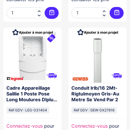




Ajouter au panier
Ajoute
Ajouter à mon projet
Ajouter à mon projet
Cadre Appareillage
Conduit Irlb/16 2Mt-
Saillie 1 Poste Pose
Rigtulmoyen Gris-Au
Long Moulures Dlplus
Metre Se Vend Par 2
Ép. 12,5Mm - Blanc
Réf GDV : LEG-031404
Réf GDV : GEW-DX27616
Connectez-vous
pour
Connectez-vous
pour