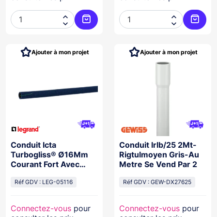




Ajouter au panier
Ajoute
Ajouter à mon projet
Ajouter à mon projet
Conduit Icta
Conduit Irlb/25 2Mt-
Turbogliss® Ø16Mm
Rigtulmoyen Gris-Au
Courant Fort Avec
Metre Se Vend Par 2
Tire-Fils Et Marquage
Métrique
Réf GDV : LEG-05116
Réf GDV : GEW-DX27625
Connectez-vous
pour
Connectez-vous
pour