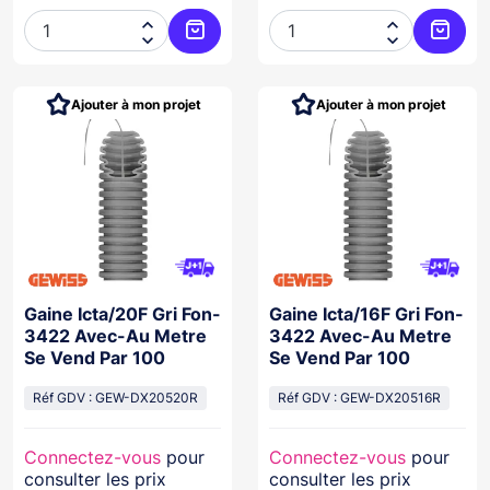




Ajouter au panier
Ajoute
Ajouter à mon projet
Ajouter à mon projet
Gaine Icta/20F Gri Fon-
Gaine Icta/16F Gri Fon-
3422 Avec-Au Metre
3422 Avec-Au Metre
Se Vend Par 100
Se Vend Par 100
Réf GDV : GEW-DX20520R
Réf GDV : GEW-DX20516R
Connectez-vous
pour
Connectez-vous
pour
consulter les prix
consulter les prix