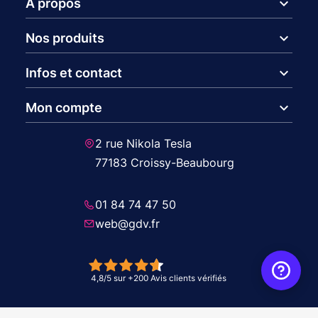
expand_more
A propos
expand_more
Nos produits
expand_more
Infos et contact
expand_more
Mon compte
2 rue Nikola Tesla
77183 Croissy-Beaubourg
01 84 74 47 50
web@gdv.fr