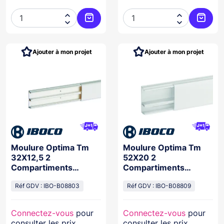




Ajouter au panier
Ajoute
Ajouter à mon projet
Ajouter à mon projet
Moulure Optima Tm
Moulure Optima Tm
32X12,5 2
52X20 2
Compartiments
Compartiments
Blanche
Blanche
Réf GDV : IBO-B08803
Réf GDV : IBO-B08809
Connectez-vous
pour
Connectez-vous
pour
consulter les prix
consulter les prix