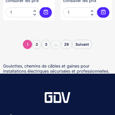
consulter les prix
consulter les prix




Ajouter au panier
Ajoute
1
2
3
…
29
Suivant
Goulottes, chemins de câbles et gaines pour
installations électriques sécurisées et professionnelles.