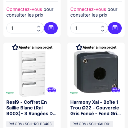
Connectez-vous
pour
Connectez-vous
pour
consulter les prix
consulter les prix




Ajouter au panier
Ajoute
Ajouter à mon projet
Ajouter à mon projet
Resi9 - Coffret En
Harmony Xal - Boîte 1
Saillie Blanc (Ral
Trou Ø22 - Couvercle
9003)- 3 Rangées De
Gris Foncé - Fond Gris
13 Modules
Clair
Réf GDV : SCH-R9H13403
Réf GDV : SCH-XALD01