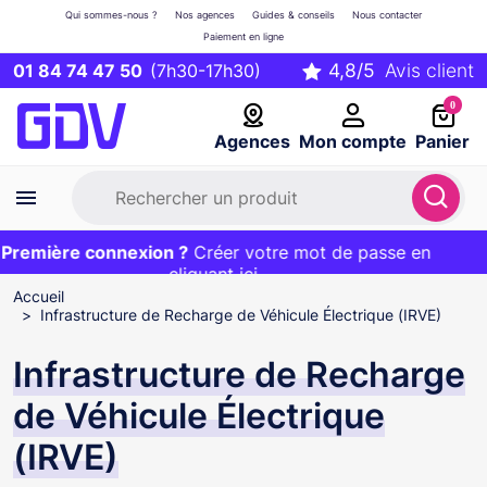
Qui sommes-nous ?
Nos agences
Guides & conseils
Nous contacter
Paiement en ligne
01 84 74 47 50
(7h30-17h30)
0
Agences
Mon compte
Panier
remière connexion ?
Première commande ?
EXCLU WEB :
Créer votre mot de passe en
20€ OFFERT sur votre panier
et livraison 24/48h gratuite avec le code
cliquant ici
BIENVENUE
Accueil
Infrastructure de Recharge de Véhicule Électrique (IRVE)
Infrastructure de Recharge
de Véhicule Électrique
(IRVE)