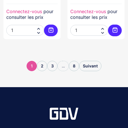
Connectez-vous
pour
Connectez-vous
pour
consulter les prix
consulter les prix




Ajouter au panier
Ajoute
1
2
3
…
8
Suivant