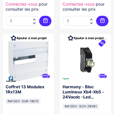
Connectez-vous
pour
Connectez-vous
pour
consulter les prix
consulter les prix




Ajouter au panier
Ajoute
Ajouter à mon projet
Ajouter à mon projet
Coffret 13 Modules
Harmony - Bloc
1Rx13M
Lumineux Xb4-Xb5 -
24Vacdc -Led
Réf GDV : EUR-19015
Universelle - Racc Vis
Étrier
Réf GDV : SCH-ZBVB1