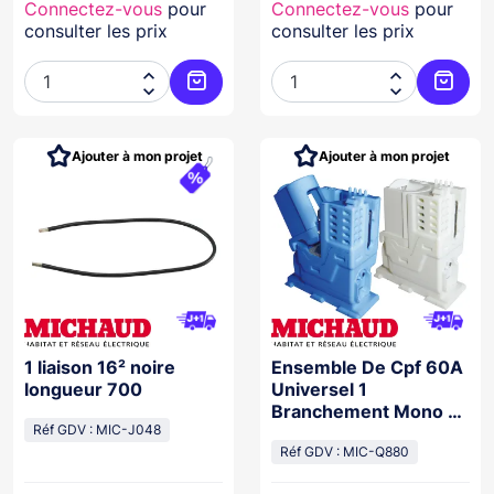
Connectez-vous
pour
Connectez-vous
pour
consulter les prix
consulter les prix




Ajouter au panier
Ajoute
Ajouter à mon projet
Ajouter à mon projet
1 liaison 16² noire
Ensemble De Cpf 60A
longueur 700
Universel 1
Branchement Mono -
Réf GDV : MIC-J048
6940524
Réf GDV : MIC-Q880