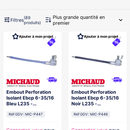
Plus grande quantité en
(89
expand_more
Filtres
produits)
premier
Ajouter à mon projet
Ajouter à mon projet
Embout Perforation
Embout Perforation
Isolant Ebcp 6-35/16
Isolant Ebcp 6-35/16
Bleu L235 -
Noir L235 -
6726082Equiv
6726081Equiv
Réf GDV : MIC-P447
Réf GDV : MIC-P446
Connectez-vous
pour
Connectez-vous
pour