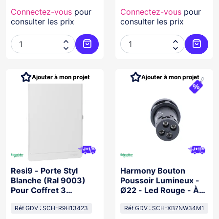
Connectez-vous
pour
Connectez-vous
pour
consulter les prix
consulter les prix




Ajouter au panier
Ajoute
Ajouter à mon projet
Ajouter à mon projet
Resi9 - Porte Styl
Harmony Bouton
Blanche (Ral 9003)
Poussoir Lumineux -
Pour Coffret 3
Ø22 - Led Rouge - À
Rangées De 13
Impulsion - 1F - 230V
Modules
Réf GDV : SCH-R9H13423
Réf GDV : SCH-XB7NW34M1