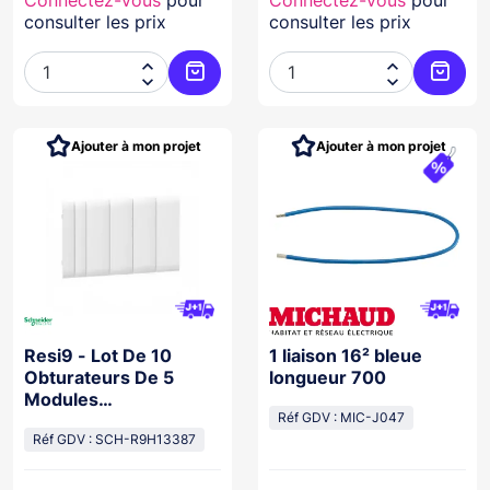
consulter les prix
consulter les prix




Ajouter au panier
Ajoute
Ajouter à mon projet
Ajouter à mon projet
Resi9 - Lot De 10
1 liaison 16² bleue
Obturateurs De 5
longueur 700
Modules
Fractionnables
Réf GDV : MIC-J047
Réf GDV : SCH-R9H13387