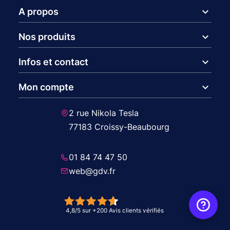
expand_more
A propos
expand_more
Nos produits
expand_more
Infos et contact
expand_more
Mon compte
2 rue Nikola Tesla
77183 Croissy-Beaubourg
01 84 74 47 50
web@gdv.fr