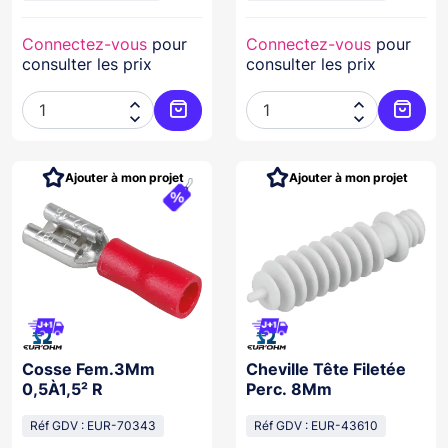
Connectez-vous
pour
Connectez-vous
pour
consulter les prix
consulter les prix




Ajouter au panier
Ajoute
Ajouter à mon projet
Ajouter à mon projet
Cosse Fem.3Mm
Cheville Tête Filetée
0,5À1,5² R
Perc. 8Mm
Réf GDV : EUR-70343
Réf GDV : EUR-43610