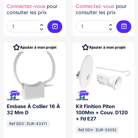
Connectez-vous
pour
Connectez-vous
pour
consulter les prix
consulter les prix




Ajouter au panier
Ajoute
Ajouter à mon projet
Ajouter à mon projet
Embase À Collier 16 À
Kit Finition Piton
32 Mm D
100Mm + Couv. D120
+ Fd E27
Réf GDV : EUR-43311
Réf GDV : EUR-53052