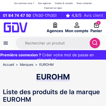
Qui sommes-nous ?
Nos agences
Guides & conseils
Nous contacter
Paiement en ligne
01 84 74 47 50
(7h30-17h30)
0
Agences
Mon compte
Panier
remière connexion ?
Première commande ?
EXCLU WEB :
Créer votre mot de passe en
20€ OFFERT sur votre panier
et livraison 24/48h gratuite avec le code
cliquant ici
BIENVENUE
Accueil
Marques
EUROHM
EUROHM
Liste des produits de la marque
EUROHM