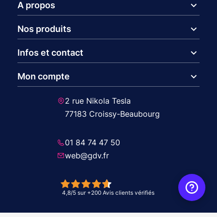
expand_more
A propos
expand_more
Nos produits
expand_more
Infos et contact
expand_more
Mon compte
2 rue Nikola Tesla
77183 Croissy-Beaubourg
01 84 74 47 50
web@gdv.fr