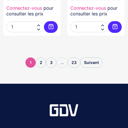
Connectez-vous
pour
Connectez-vous
pour
consulter les prix
consulter les prix




Ajouter au panier
Ajoute
1
2
3
…
23
Suivant