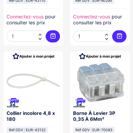
Réf GDV : EUR-43110
Réf GDV : EUR-60295
Connectez-vous
pour
Connectez-vous
pour
consulter les prix
consulter les prix




Ajouter au panier
Ajoute
Ajouter à mon projet
Ajouter à mon projet
Collier incolore 4,8 x
Borne À Levier 3P
180
0,35 À 6Mm²
Réf GDV : EUR-43122
Réf GDV : EUR-70083