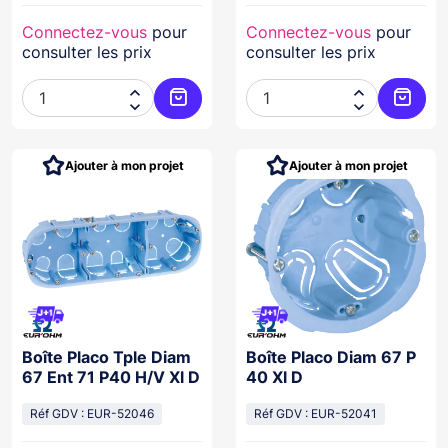
Connectez-vous
pour
Connectez-vous
pour
consulter les prix
consulter les prix




Ajouter au panier
Ajoute
Ajouter à mon projet
Ajouter à mon projet
Boîte Placo Tple Diam
Boîte Placo Diam 67 P
67 Ent 71 P40 H/V Xl D
40 Xl D
Réf GDV : EUR-52046
Réf GDV : EUR-52041