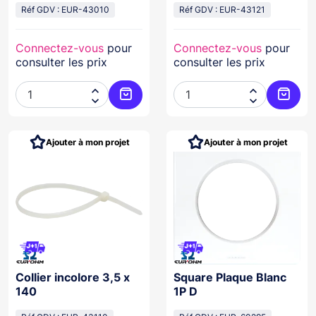
Réf GDV : EUR-43010
Réf GDV : EUR-43121
Connectez-vous
pour
Connectez-vous
pour
consulter les prix
consulter les prix




Ajouter au panier
Ajoute
Ajouter à mon projet
Ajouter à mon projet
Collier incolore 3,5 x
Square Plaque Blanc
140
1P D