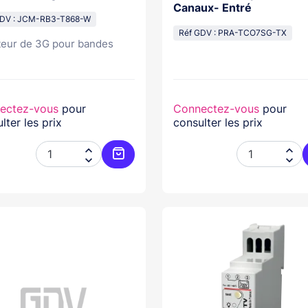
Canaux- Entré
GDV : JCM-RB3-T868-W
Réf GDV : PRA-TCO7SG-TX
eur de 3G pour bandes
ectez-vous
pour
Connectez-vous
pour
lter les prix
consulter les prix




Ajouter au panier