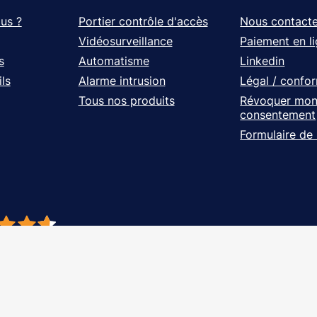
us ?
Portier contrôle d'accès
Nous contacte
Vidéosurveillance
Paiement en l
s
Automatisme
Linkedin
ls
Alarme intrusion
Légal / confo
Tous nos produits
Révoquer mo
consentement
Formulaire de
- À vos côtés, de l'étude à l'installation. Tous droits réservés - Réalisation Ag