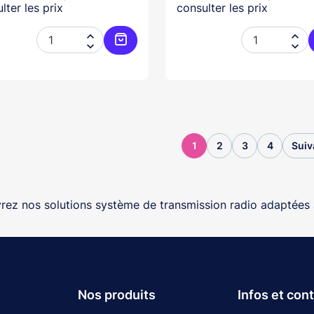
lter les prix
consulter les prix




Ajouter au panier
1
2
3
4
Suiv
ez nos solutions système de transmission radio adaptées 
Nos produits
Infos et con