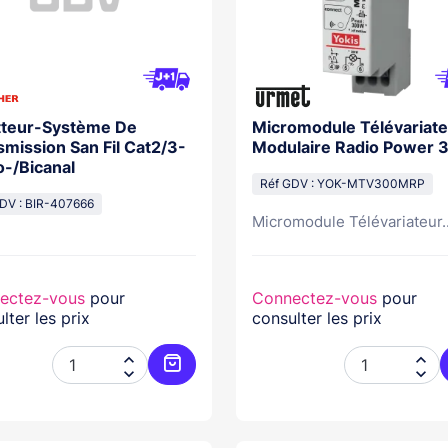
teur-Système De
Micromodule Télévariate
mission San Fil Cat2/3-
Modulaire Radio Power
-/Bicanal
Réf GDV : YOK-MTV300MRP
DV : BIR-407666
Micromodule Télévariateur..
ectez-vous
pour
Connectez-vous
pour
lter les prix
consulter les prix




Ajouter au panier