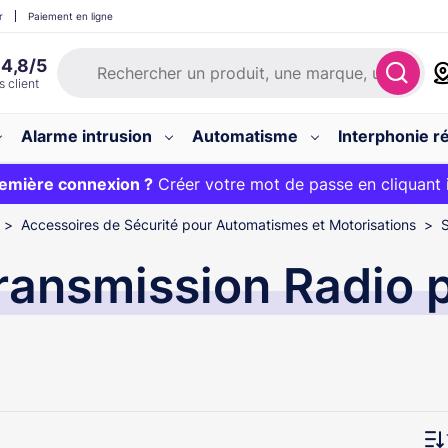
r
Paiement en ligne
Alarme intrusion
Automatisme
Interphonie ré
 :
emière connexion ?
20€ OFFERT sur votre panier et livraison 24/48h gratuite 
Créer votre mot de passe en cliquant 
Accessoires de Sécurité pour Automatismes et Motorisations
ransmission Radio 