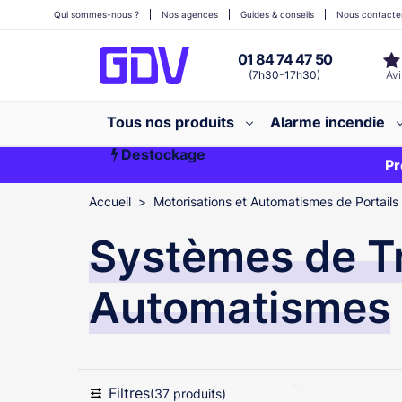
Qui sommes-nous ?
Nos agences
Guides & conseils
Nous contacte
01 84 74 47 50
(7h30-17h30)
Tous nos produits
Alarme incendie
Destockage
Première commande ?
EXCLU WEB
Pr
Accueil
Motorisations et Automatismes de Portails
Systèmes de T
Automatismes
Filtres
(37 produits)