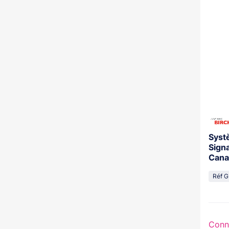
Syst
Signa
Canal
Réf G
Conn