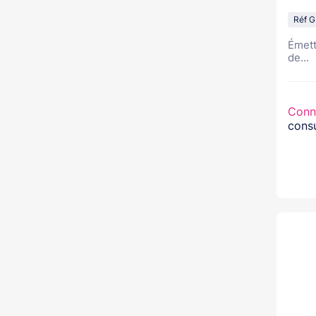
Réf 
Émett
de...
Conn
consu