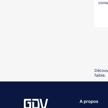
consu
Découvr
faible.
A propos