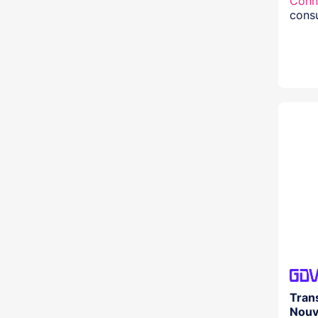
Conn
consu
Tran
Nouv