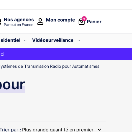
Nos agences
Mon compte
0
Panier
Partout en France
sidentiel
Vidéosurveillance
avec le code
ici
BIENVENUE
Systèmes de Transmission Radio pour Automatismes
pour
expand_more
Trier par :
Plus grande quantité en premier