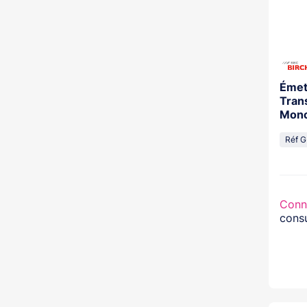
Émet
Trans
Mono
Réf G
Conn
consu