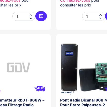
ectez-vous
pour
Connectez-vous
pour
lter les prix
consulter les prix




Ajouter au panier
smetteur Rb3T-868W –
Pont Radio Bicanal 868 
eau Filtrage Radio
Pour Barre Palpeuses-2