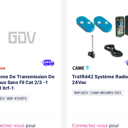
ème De Transmission De
Tra1Rd42 Système Radio
ux Sans Fil Cat 2/3 -1
24Vac
 Xrf-1
Réf GDV : CAM-8K06RV-001
DV : BIR-410975
ectez-vous
pour
Connectez-vous
pour