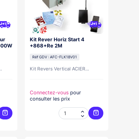
ur
Kit Rever Horiz Start 4
 300W
+868+Re 2M
Réf GDV : AFC-FLK18V01
.
Kit Revers Vertical ACIER...
Connectez-vous
pour
consulter les prix


Ajouter au panier
Ajouter au panier