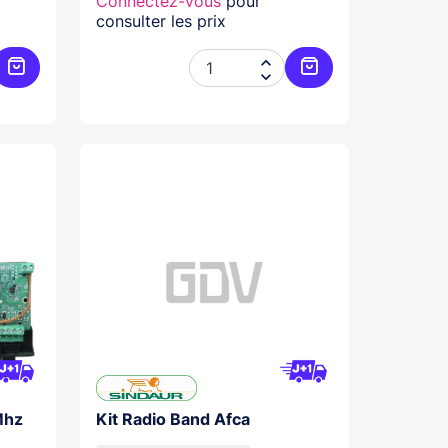
Connectez-vous
pour
consulter les prix


Ajouter au panier
Ajouter au panier
Mhz
Kit Radio Band Afca