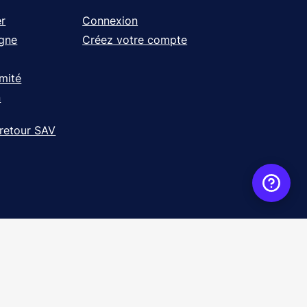
r
Connexion
igne
Créez votre compte
rmité
n
 retour SAV
ence
WebXY