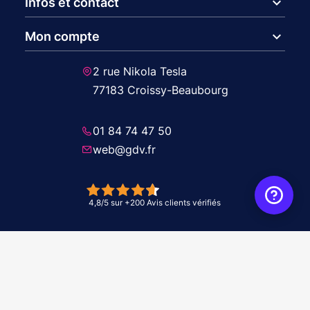
expand_more
Infos et contact
expand_more
Mon compte
2 rue Nikola Tesla
77183 Croissy-Beaubourg
01 84 74 47 50
web@gdv.fr
© 2026 GDV - À vos côtés, de l'étude à l'installation. Tous droits réservés -
Réalisation Agence
WebXY