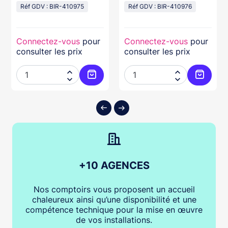
Réf GDV : BIR-410975
Réf GDV : BIR-410976
Connectez-vous
pour
Connectez-vous
pour
consulter les prix
consulter les prix




ter au panier
Ajouter au panier
Ajouter
+10 AGENCES
Nos comptoirs vous proposent un accueil
chaleureux ainsi qu’une disponibilité et une
compétence technique pour la mise en œuvre
de vos installations.