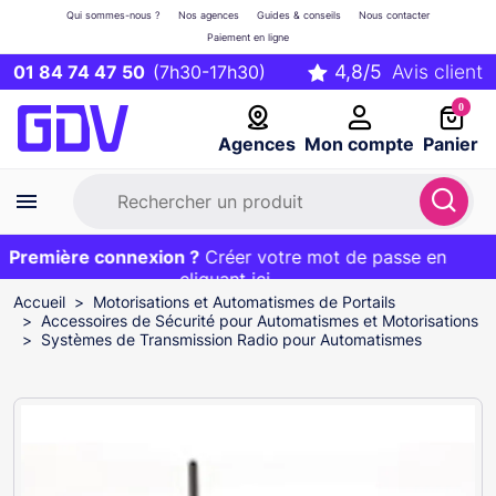
Qui sommes-nous ?
Nos agences
Guides & conseils
Nous contacter
Paiement en ligne
01 84 74 47 50
(7h30-17h30)
0
Agences
Mon compte
Panier
Première connexion ?
Première commande ?
EXCLU WEB :
Créer votre mot de passe en
20€ OFFERT sur votre panier
et livraison 24/48h gratuite avec le code
cliquant ici
BIENVENUE
Accueil
Motorisations et Automatismes de Portails
Accessoires de Sécurité pour Automatismes et Motorisations
Systèmes de Transmission Radio pour Automatismes