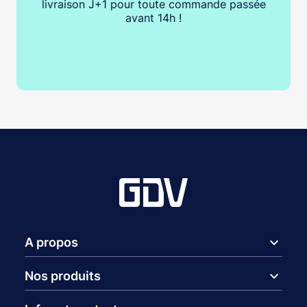
livraison J+1 pour toute commande passée
avant 14h !
expand_more
A propos
expand_more
Nos produits