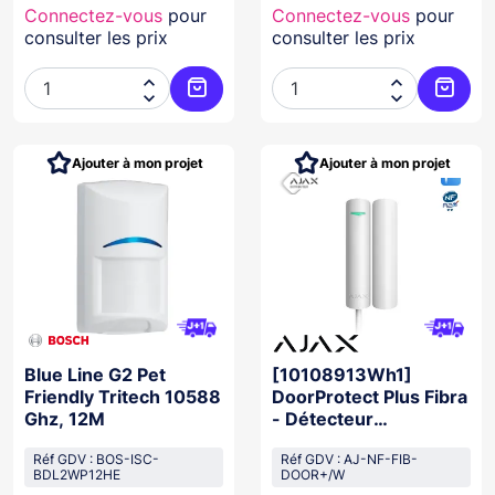
Connectez-vous
pour
Connectez-vous
pour
consulter les prix
consulter les prix




Ajouter au panier
Ajoute
Ajouter à mon projet
Ajouter à mon projet
Blue Line G2 Pet
[10108913Wh1]
Friendly Tritech 10588
DoorProtect Plus Fibra
Ghz, 12M
- Détecteur
d'ouverture BLANC
Réf GDV : BOS-ISC-
NFA2P
Réf GDV : AJ-NF-FIB-
BDL2WP12HE
DOOR+/W