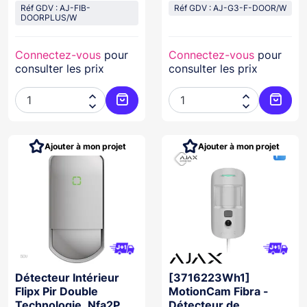
Réf GDV : AJ-FIB-
Réf GDV : AJ-G3-F-DOOR/W
DOORPLUS/W
Connectez-vous
pour
Connectez-vous
pour
consulter les prix
consulter les prix




Ajouter au panier
Ajoute
Ajouter à mon projet
Ajouter à mon projet
Détecteur Intérieur
[3716223Wh1]
Flipx Pir Double
MotionCam Fibra -
Technologie, Nfa2P
Détecteur de