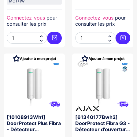
MOT+/W
Connectez-vous
pour
Connectez-vous
pour
consulter les prix
consulter les prix




Ajouter au panier
Ajoute
Ajouter à mon projet
Ajouter à mon projet
[10108913Wh1]
[61340177Bwh2]
DoorProtect Plus Fibra
DoorProtect Fibra G3 -
- Détecteur
Détecteur d'ouverture
d'ouverture BLANC
sans fil BLANC NFA2P