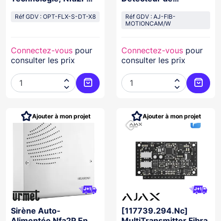
Type 2 Avec Lentille
mouvement avec
Tournante, 12Mx12M
Réf GDV : OPT-FLX-S-DT-X8
photo BLANC
Réf GDV : AJ-FIB-
MOTIONCAM/W
Ou 18Mx2M, 10.587
Ghz
Connectez-vous
pour
Connectez-vous
pour
consulter les prix
consulter les prix




Ajouter au panier
Ajoute
Ajouter à mon projet
Ajouter à mon projet
Sirène Auto-
[117739.294.Nc]
Alimentée Nfa2P En
MultiTransmitter Fibra