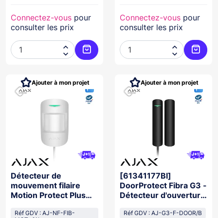
Connectez-vous
pour
Connectez-vous
pour
consulter les prix
consulter les prix




Ajouter au panier
Ajoute
Ajouter à mon projet
Ajouter à mon projet
Détecteur de
[61341177Bl]
mouvement filaire
DoorProtect Fibra G3 -
Motion Protect Plus
Détecteur d'ouverture
Gamme Fibra Blanc
NOIR NFA2P
Nfa2P
Réf GDV : AJ-NF-FIB-
Réf GDV : AJ-G3-F-DOOR/B