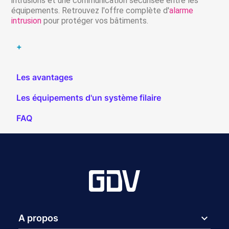
intrusions et une communication sécurisée entre les
équipements. Retrouvez l'offre complète d'
alarme
intrusion
pour protéger vos bâtiments.
+
Les avantages
Les équipements d'un système filaire
FAQ
expand_more
A propos