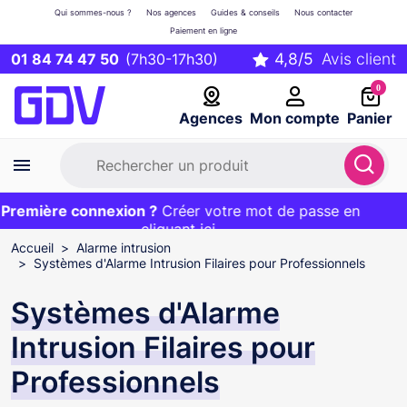
Qui sommes-nous ?
Nos agences
Guides & conseils
Nous contacter
Paiement en ligne
01 84 74 47 50
(7h30-17h30)
0
Agences
Mon compte
Panier
remière connexion ?
Première commande ?
EXCLU WEB :
Créer votre mot de passe en
20€ OFFERT sur votre panier
et livraison 24/48h gratuite avec le code
cliquant ici
BIENVENUE
Accueil
Alarme intrusion
Systèmes d'Alarme Intrusion Filaires pour Professionnels
Systèmes d'Alarme
Intrusion Filaires pour
Professionnels