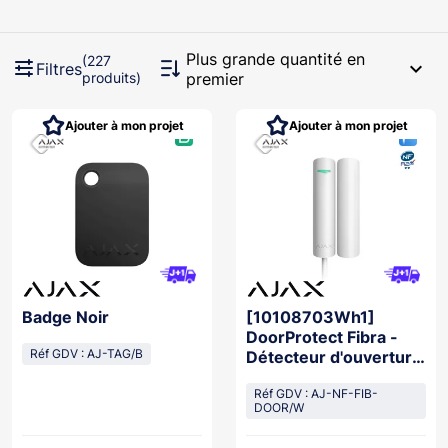
Plus grande quantité en
(227
expand_more
Filtres
produits)
premier
Ajouter à mon projet
Ajouter à mon projet
Badge Noir
[10108703Wh1]
DoorProtect Fibra -
Réf GDV : AJ-TAG/B
Détecteur d'ouverture
BLANC NFA2P
Réf GDV : AJ-NF-FIB-
DOOR/W