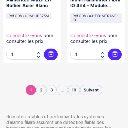
Boîtier Acier Blanc
IO 4x4 - Module
d'intégration filaire
Réf GDV : URM-HP375M
Réf GDV : AJ-FIB-MTRANS-
IO
Connectez-vous
pour
Connectez-vous
pour
consulter les prix
consulter les prix




Ajouter au panier
Ajoute
1
2
3
…
19
Suivant
Robustes, stables et performants, les systèmes
d’alarme filaire assurent une détection fiable des