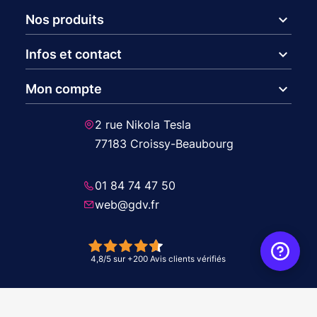
expand_more
Nos produits
expand_more
Infos et contact
expand_more
Mon compte
2 rue Nikola Tesla
77183 Croissy-Beaubourg
01 84 74 47 50
web@gdv.fr