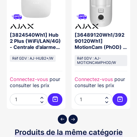
[3824540Wh1] Hub
[36489120Wh1/392
2 Plus (WiFi/LAN/4G)
90120Wh1]
- Centrale d'alarme
MotionCam (PhOD) -
BLANCHE
Détecteur de
Réf GDV : AJ-HUB2+/W
mouvement avec
Réf GDV : AJ-
MOTIONCAMPHOD/W
photo BLANC
Connectez-vous
pour
Connectez-vous
pour
consulter les prix
consulter les prix




ter au panier
Ajouter au panier
Ajouter
Produits de la même catégorie