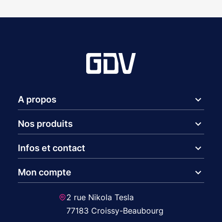
expand_more
A propos
expand_more
Nos produits
expand_more
Infos et contact
expand_more
Mon compte
2 rue Nikola Tesla
77183 Croissy-Beaubourg