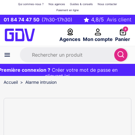
Qui sommes-nous ?
Nos agences
Guides & conseils
Nous contacter
Paiement en ligne
01 84 74 47 50
(7h30-17h30)
0
Agences
Mon compte
Panier
emière connexion ?
Première commande ?
EXCLU WEB :
Créer votre mot de passe en
20€ OFFERT sur votre panier
et livraison 24/48h gratuite avec le code
cliquant ici
BIENVENUE
Accueil
Alarme intrusion