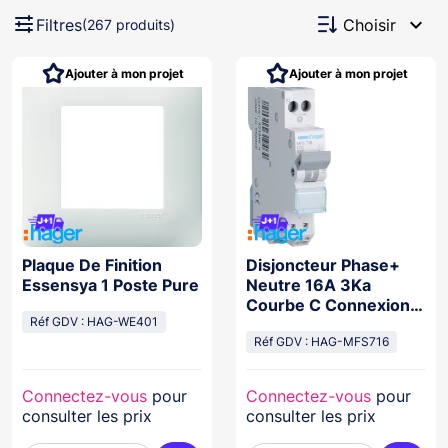
expand_more
Filtres
Choisir
(267 produits)
Ajouter à mon projet
Ajouter à mon projet
Plaque De Finition
Disjoncteur Phase+
Essensya 1 Poste Pure
Neutre 16A 3Ka
Courbe C Connexion
Réf GDV : HAG-WE401
Automatique Sanvis 1
Module
Réf GDV : HAG-MFS716
Connectez-vous
pour
Connectez-vous
pour
consulter les prix
consulter les prix