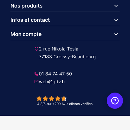
expand_more
Nos produits
expand_more
Infos et contact
expand_more
Mon compte
2 rue Nikola Tesla
77183 Croissy-Beaubourg
01 84 74 47 50
web@gdv.fr
© 2026 GDV - À vos côtés, de l'étude à l'installation. Tous droits réservés -