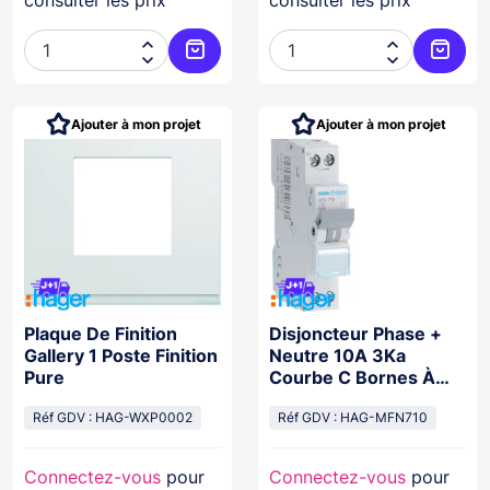




Ajouter au panier
Ajoute
Ajouter à mon projet
Ajouter à mon projet
Plaque De Finition
Disjoncteur Phase +
Gallery 1 Poste Finition
Neutre 10A 3Ka
Pure
Courbe C Bornes À
Vis 1 Module
Réf GDV : HAG-WXP0002
Réf GDV : HAG-MFN710
Connectez-vous
pour
Connectez-vous
pour