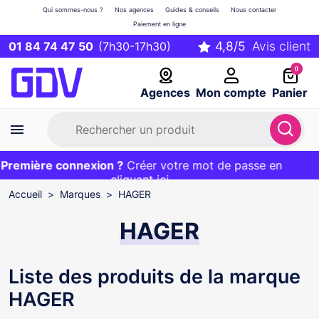
Qui sommes-nous ?
Nos agences
Guides & conseils
Nous contacter
Paiement en ligne
01 84 74 47 50
(7h30-17h30)
0
Agences
Mon compte
Panier
remière connexion ?
Première commande ?
EXCLU WEB :
Créer votre mot de passe en
20€ OFFERT sur votre panier
et livraison 24/48h gratuite avec le code
cliquant ici
BIENVENUE
Accueil
Marques
HAGER
HAGER
Liste des produits de la marque
HAGER