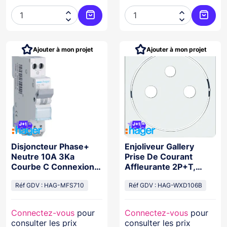




Ajouter au panier
Ajoute
Ajouter à mon projet
Ajouter à mon projet
Disjoncteur Phase+
Enjoliveur Gallery
Neutre 10A 3Ka
Prise De Courant
Courbe C Connexion
Affleurante 2P+T,
Automatique Sanvis 1
Finition Pure
Module
Réf GDV : HAG-MFS710
Réf GDV : HAG-WXD106B
Connectez-vous
pour
Connectez-vous
pour
consulter les prix
consulter les prix