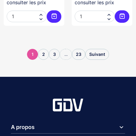
consulter les prix
consulter les prix




Ajouter au panier
Ajoute
1
2
3
…
23
Suivant
expand_more
A propos