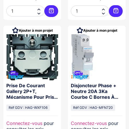




Ajouter au panier
Ajoute
Ajouter à mon projet
Ajouter à mon projet
Prise De Courant
Disjoncteur Phase +
Gallery 2P+T,
Neutre 20A 3Ka
Mécanisme Pour Prise
Courbe C Bornes À
À Puits Et Prise
Vis 1 Module
Affleurante
Réf GDV : HAG-WXF106
Réf GDV : HAG-MFN720
Connectez-vous
pour
Connectez-vous
pour
consulter les prix
consulter les prix