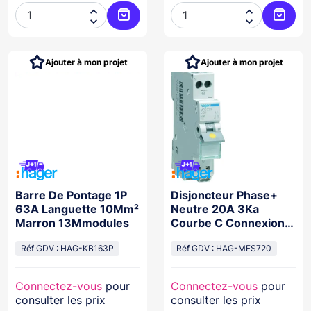




Ajouter au panier
Ajoute
Ajouter à mon projet
Ajouter à mon projet
Barre De Pontage 1P
Disjoncteur Phase+
63A Languette 10Mm²
Neutre 20A 3Ka
Marron 13Mmodules
Courbe C Connexion
Automatique Sanvis 1
Réf GDV : HAG-KB163P
Module
Réf GDV : HAG-MFS720
Connectez-vous
pour
Connectez-vous
pour
consulter les prix
consulter les prix