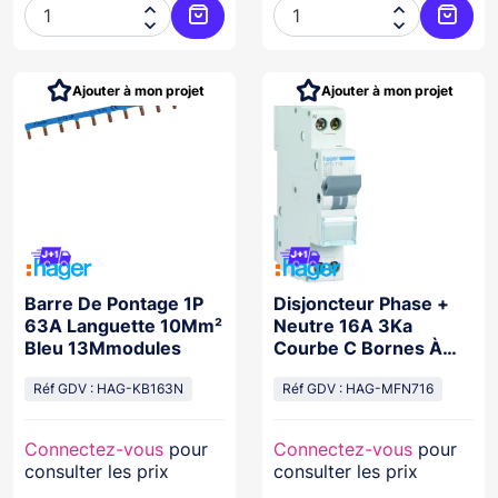




Ajouter au panier
Ajoute
Ajouter à mon projet
Ajouter à mon projet
Barre De Pontage 1P
Disjoncteur Phase +
63A Languette 10Mm²
Neutre 16A 3Ka
Bleu 13Mmodules
Courbe C Bornes À
Vis 1 Module
Réf GDV : HAG-KB163N
Réf GDV : HAG-MFN716
Connectez-vous
pour
Connectez-vous
pour
consulter les prix
consulter les prix