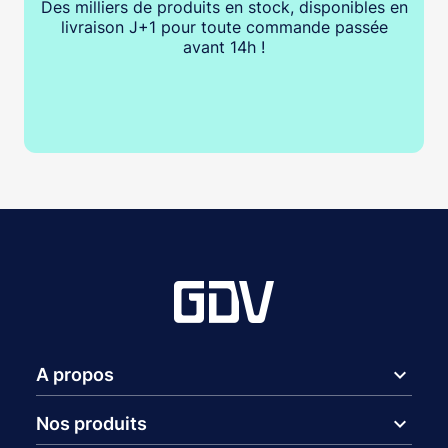
Des milliers de produits en stock, disponibles en
livraison J+1 pour toute commande passée
avant 14h !
expand_more
A propos
expand_more
Nos produits