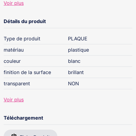
Voir plus
en horizontale ou verticale, 2 à 4 postes, entraxe 57
mm, en verticale, 2 et 3 postes.
Les produits HAGER sont destinés aux
Détails du produit
professionnels. Ils doivent être installés
conformément à la norme NF C 15-100
Type de produit
PLAQUE
matériau
plastique
couleur
blanc
finition de la surface
brillant
transparent
NON
Voir plus
Téléchargement