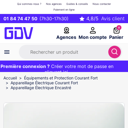
Qui sommes-nous ?
Nos agences
Guides & conseils
Nous contacter
Paiement en ligne
01 84 74 47 50
(7h30-17h30)
0
Agences
Mon compte
Panier
remière connexion ?
Première commande ?
EXCLU WEB :
Créer votre mot de passe en
20€ OFFERT sur votre panier
et livraison 24/48h gratuite avec le code
cliquant ici
BIENVENUE
Accueil
Équipements et Protection Courant Fort
Appareillage Électrique Courant Fort
Appareillage Électrique Encastré