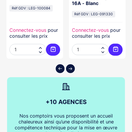
16A - Blanc
Réf GDV : LEG-100084
Réf GDV : LEG-091330
Connectez-vous
pour
Connectez-vous
pour
consulter les prix
consulter les prix




ter au panier
Ajouter au panier
Ajouter
+10 AGENCES
Nos comptoirs vous proposent un accueil
chaleureux ainsi qu’une disponibilité et une
compétence technique pour la mise en œuvre