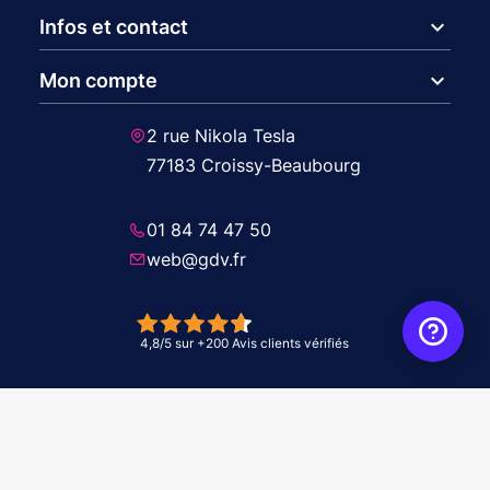
expand_more
Infos et contact
expand_more
Mon compte
2 rue Nikola Tesla
77183 Croissy-Beaubourg
01 84 74 47 50
web@gdv.fr
© 2026 GDV - À vos côtés, de l'étude à l'installation. Tous droits réservés -
Réalisation Agence
WebXY