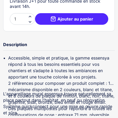
Livraison J+1 pour toute commande en stock
avant 14h.

Ajouter au panier

Description
Accessible, simple et pratique, la gamme essensya
répond à tous les besoins essentiels pour vos
chantiers et s’adapte à toutes les ambiances en
apportant une touche colorée à vos projets.
2 références pour composer un produit complet : 1
mécanisme disponible en 2 couleurs, blanc et titane,
L'appareillage mural essensya trouve naturellement sa
et 8 couleurs de plaque de finition, blanc, noir, titane,
place partout dans l'habitat, en neuf ou rénovation.
graphite, sisal, bronze, bleu émail et rouge émail.
Système quickconnect pour une mise en œuvre rapide
Des plaques multipostes pour répondre à toutes les
et sûre.
configurations de pose : entraxe 71 mm, réversible