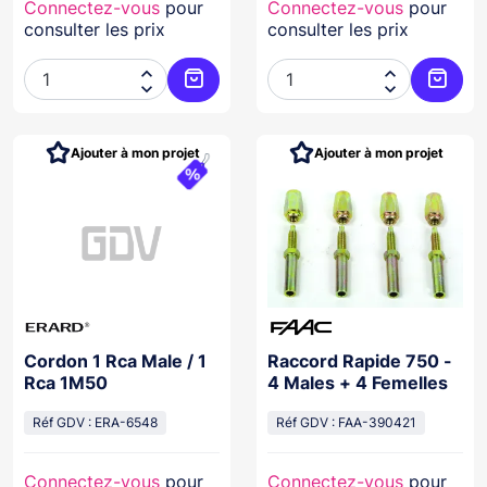
Connectez-vous
pour
Connectez-vous
pour
consulter les prix
consulter les prix




Ajouter au panier
Ajoute
Ajouter à mon projet
Ajouter à mon projet
Cordon 1 Rca Male / 1
Raccord Rapide 750 -
Rca 1M50
4 Males + 4 Femelles
Réf GDV : ERA-6548
Réf GDV : FAA-390421
Connectez-vous
pour
Connectez-vous
pour