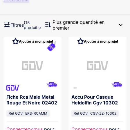
Plus grande quantité en
(15
expand_more
Filtres
produits)
premier
Ajouter à mon projet
Ajouter à mon projet
Fiche Rca Male Metal
Accu Pour Casque
Rouge Et Noire 02402
Heldolfin Cgv 10302
Réf GDV : ERS-RCAMM
Réf GDV : CGV-ZZ-10302
Connectez-vous
pour
Connectez-vous
pour