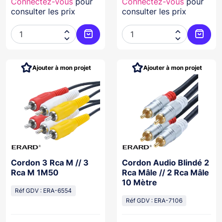
Connectez-vous
pour
Connectez-vous
pour
consulter les prix
consulter les prix




Ajouter au panier
Ajoute
Ajouter à mon projet
Ajouter à mon projet
Cordon 3 Rca M // 3
Cordon Audio Blindé 2
Rca M 1M50
Rca Mâle // 2 Rca Mâle
10 Mètre
Réf GDV : ERA-6554
Réf GDV : ERA-7106