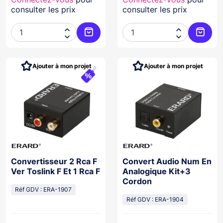
consulter les prix
consulter les prix




Ajouter au panier
Ajoute
Ajouter à mon projet
Ajouter à mon projet
Convertisseur 2 Rca F
Convert Audio Num En
Ver Toslink F Et 1 Rca F
Analogique Kit+3
Cordon
Réf GDV : ERA-1907
Réf GDV : ERA-1904