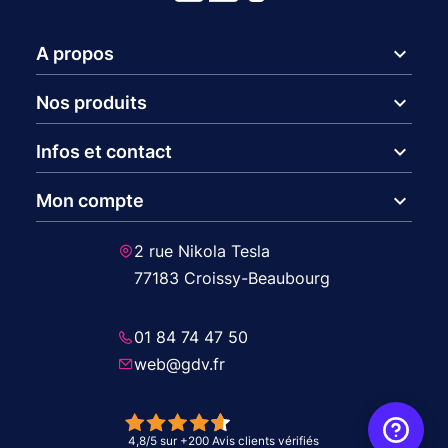
expand_more
A propos
expand_more
Nos produits
expand_more
Infos et contact
expand_more
Mon compte
2 rue Nikola Tesla
77183 Croissy-Beaubourg
01 84 74 47 50
web@gdv.fr