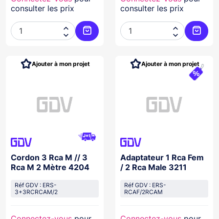
consulter les prix
consulter les prix




Ajouter au panier
Ajoute
Ajouter à mon projet
Ajouter à mon projet
Cordon 3 Rca M // 3
Adaptateur 1 Rca Fem
Rca M 2 Mètre 4204
/ 2 Rca Male 3211
Réf GDV : ERS-
Réf GDV : ERS-
3+3RCRCAM/2
RCAF/2RCAM
Connectez-vous
pour
Connectez-vous
pour