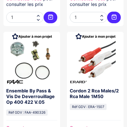
consulter les prix
consulter les prix




Ajouter au panier
Ajoute
Ajouter à mon projet
Ajouter à mon projet
Ensemble By Pass &
Cordon 2 Rca Males/2
Vis De Deverrouillage
Rca Male 1M50
Op 400 422 V.05
Réf GDV : ERA-1507
Réf GDV : FAA-490326