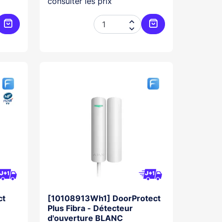
consulter les prix


Ajouter au panier
Ajouter au panier
ct
[10108913Wh1] DoorProtect
Plus Fibra - Détecteur
d'ouverture BLANC