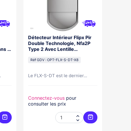
Détecteur Intérieur Flipx Pir
Double Technologie, Nfa2P
s fil
Type 2 Avec Lentille
Tournante, 12Mx12M Ou
18Mx2M, 10.587 Ghz
Réf GDV : OPT-FLX-S-DT-X8
.
Le FLX-S-DT est le dernier...
Connectez-vous
pour
consulter les prix


Ajouter au panier
Ajouter au panier