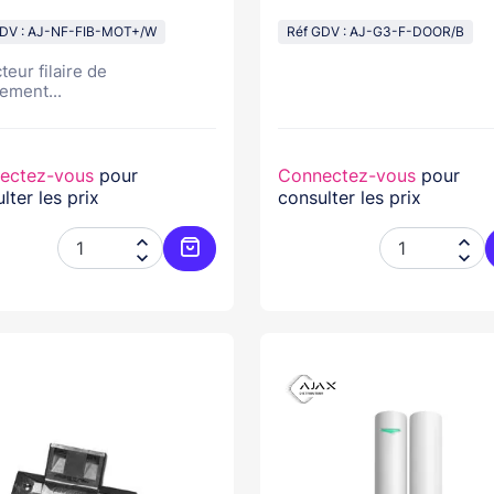
GDV : AJ-NF-FIB-MOT+/W
Réf GDV : AJ-G3-F-DOOR/B
teur filaire de
ment...
ectez-vous
pour
Connectez-vous
pour
lter les prix
consulter les prix




Ajouter au panier