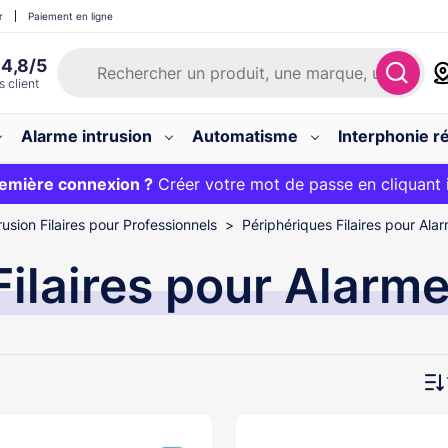
r
Paiement en ligne
Alarme intrusion
Automatisme
Interphonie ré
 :
emière connexion ?
20€ OFFERT sur votre panier et livraison 24/48h gratuite 
Créer votre mot de passe en cliquant 
usion Filaires pour Professionnels
Périphériques Filaires pour Alar
ilaires pour Alarme