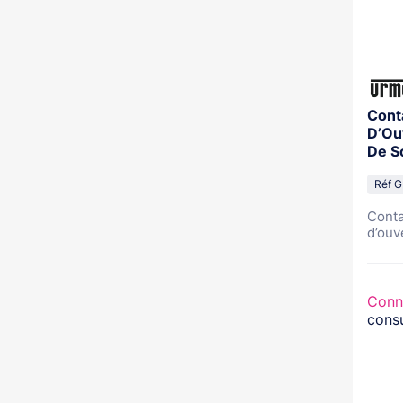
Cont
D’Ou
De S
Réf 
Conta
d’ouve
Conn
consu