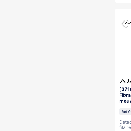
[371
Fibra
mouv
BLA
Réf 
Déte
filaire