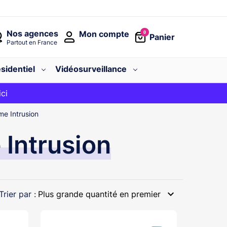
Nos agences
Mon compte
0
Panier
Partout en France
sidentiel
Vidéosurveillance
avec le code
ici
BIENVENUE
me Intrusion
 Intrusion
expand_more
Trier par :
Plus grande quantité en premier