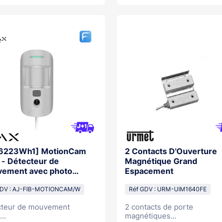
6223Wh1] MotionCam
2 Contacts D'Ouverture
 - Détecteur de
Magnétique Grand
ement avec photo
Espacement
NC
GDV : AJ-FIB-MOTIONCAM/W
Réf GDV : URM-UIM1640FE
cteur de mouvement
2 contacts de porte
...
magnétiques...