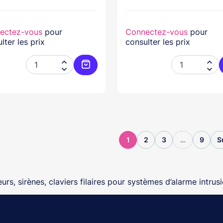
ectez-vous
pour
Connectez-vous
pour
lter les prix
consulter les prix




Ajouter au panier
1
2
3
…
9
S
urs, sirènes, claviers filaires pour systèmes d’alarme intrusio