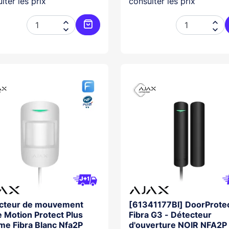
lter les prix
consulter les prix




Ajouter au panier
cteur de mouvement
[61341177Bl] DoorProte
re Motion Protect Plus
Fibra G3 - Détecteur
e Fibra Blanc Nfa2P
d'ouverture NOIR NFA2P