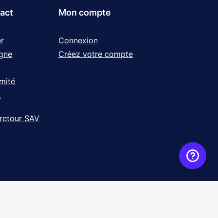
tact
Mon compte
r
Connexion
igne
Créez votre compte
rmité
n
 retour SAV
ence
WebXY