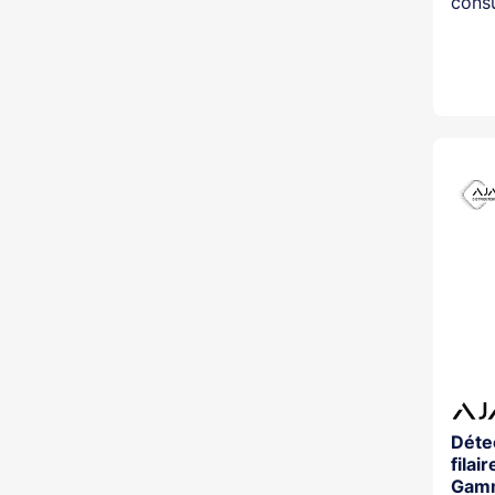
consu
Déte
filai
Gamm