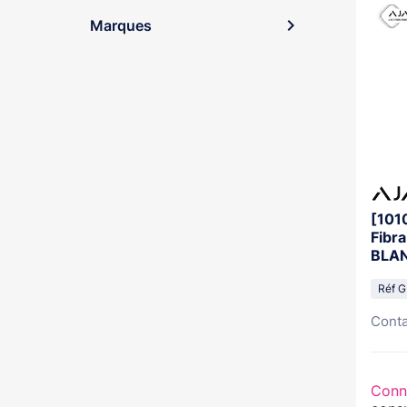
expand_more
Marques
[101
Fibra
BLA
Réf 
Conta
Conn