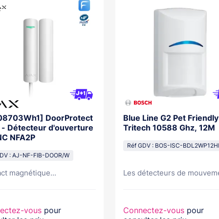
08703Wh1] DoorProtect
Blue Line G2 Pet Friendly
 - Détecteur d'ouverture
Tritech 10588 Ghz, 12M
NC NFA2P
Réf GDV : BOS-ISC-BDL2WP12H
GDV : AJ-NF-FIB-DOOR/W
ct magnétique...
Les détecteurs de mouveme
ectez-vous
pour
Connectez-vous
pour