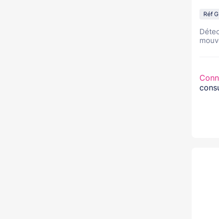
Réf 
Détec
mouve
Conn
consu