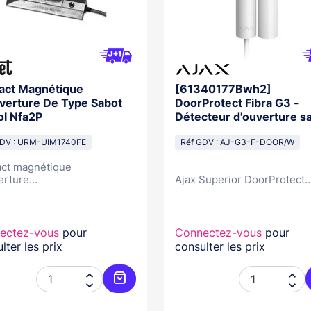
act Magnétique
[61340177Bwh2]
verture De Type Sabot
DoorProtect Fibra G3 -
ol Nfa2P
Détecteur d'ouverture san
BLANC NFA2P
GDV : URM-UIM1740FE
Réf GDV : AJ-G3-F-DOOR/W
ct magnétique
rture...
Ajax Superior DoorProtect..
ectez-vous
pour
Connectez-vous
pour
lter les prix
consulter les prix




Ajouter au panier