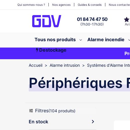
Qui sommes-nous ?
Nos agences
Guides & conseils
Nous contacte
01 84 74 47 50
(7h30-17h30)
Tous nos produits
Alarme incendie
Destockage
Première commande ?
EXCLU WEB
Pr
Accueil
Alarme intrusion
Systèmes d'Alarme Intr
Périphériques F
Filtres
(104 produits)
expand_more
En stock