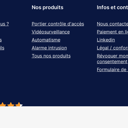
Nos produits
Infos et con
us ?
Portier contrôle d'accès
Nous contacte
Vidéosurveillance
Paiement en l
s
Automatisme
Linkedin
ls
Alarme intrusion
Légal / confo
Tous nos produits
Révoquer mo
consentement
Formulaire de
- À vos côtés, de l'étude à l'installation. Tous droits réservés - Réalisation Ag