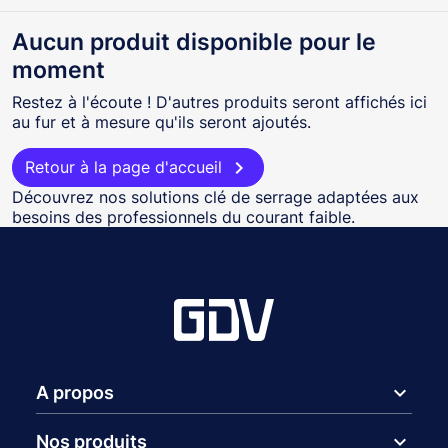
Aucun produit disponible pour le
moment
Restez à l'écoute ! D'autres produits seront affichés ici
au fur et à mesure qu'ils seront ajoutés.

Retour à la page d'accueil
Découvrez nos solutions clé de serrage adaptées aux
besoins des professionnels du courant faible.
expand_more
A propos
expand_more
Nos produits