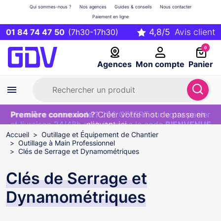
Qui sommes-nous ?
Nos agences
Guides & conseils
Nous contacter
Paiement en ligne
01 84 74 47 50
(7h30-17h30)
0
Agences
Mon compte
Panier
Première connexion ?
Première commande ?
EXCLU WEB :
Créer votre mot de passe en
20€ OFFERT sur votre panier
et livraison 24/48h gratuite avec le code
cliquant ici
BIENVENUE
Accueil
Outillage et Équipement de Chantier
Outillage à Main Professionnel
Clés de Serrage et Dynamométriques
Clés de Serrage et
Dynamométriques