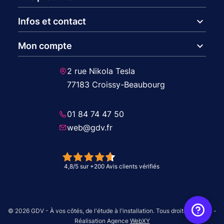
expand_more
Infos et contact
expand_more
Mon compte
2 rue Nikola Tesla
77183 Croissy-Beaubourg
01 84 74 47 50
web@gdv.fr
© 2026 GDV - À vos côtés, de l'étude à l'installation. Tous droits réservés -
Réalisation Agence
WebXY