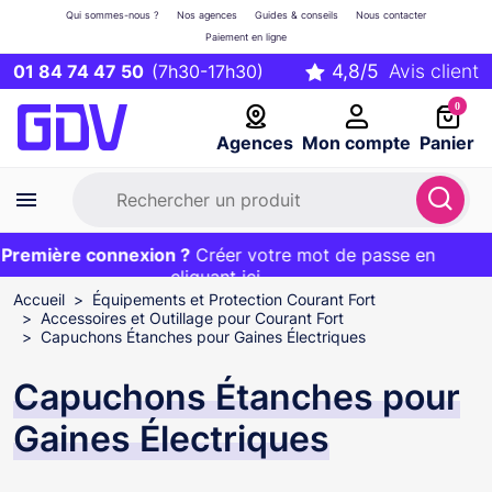
Qui sommes-nous ?
Nos agences
Guides & conseils
Nous contacter
Paiement en ligne
01 84 74 47 50
(7h30-17h30)
0
Agences
Mon compte
Panier
remière connexion ?
Première commande ?
EXCLU WEB :
Créer votre mot de passe en
20€ OFFERT sur votre panier
et livraison 24/48h gratuite avec le code
cliquant ici
BIENVENUE
Accueil
Équipements et Protection Courant Fort
Accessoires et Outillage pour Courant Fort
Capuchons Étanches pour Gaines Électriques
Capuchons Étanches pour
Gaines Électriques