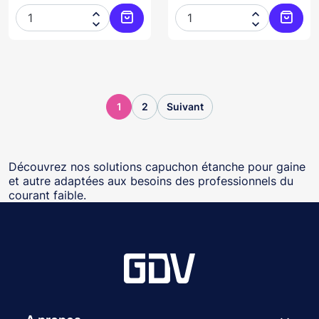




Ajouter au panier
Ajoute
1
2
Suivant
Découvrez nos solutions capuchon étanche pour gaine
et autre adaptées aux besoins des professionnels du
courant faible.