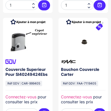




Ajouter au panier
Ajoute
Ajouter à mon projet
Ajouter à mon projet
Couvercle Superieur
Bouchon Couvercle
Pour Sl40249424Ebs
Carter
Réf GDV : CAR-999405
Réf GDV : FAA-7119405
Connectez-vous
pour
Connectez-vous
pour
consulter les prix
consulter les prix