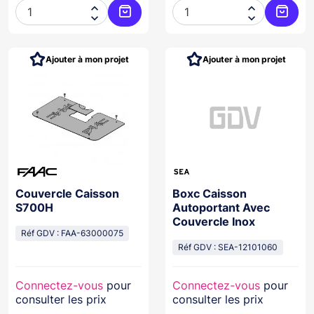




Ajouter au panier
Ajoute
Ajouter à mon projet
Ajouter à mon projet
Couvercle Caisson
Boxc Caisson
S700H
Autoportant Avec
Couvercle Inox
Réf GDV : FAA-63000075
Réf GDV : SEA-12101060
Connectez-vous
pour
Connectez-vous
pour
consulter les prix
consulter les prix