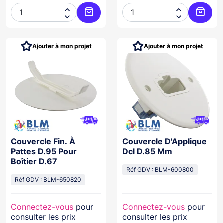




Ajouter au panier
Ajoute
Ajouter à mon projet
Ajouter à mon projet
Couvercle Fin. À
Couvercle D'Applique
Pattes D.95 Pour
Dcl D.85 Mm
Boîtier D.67
Réf GDV : BLM-600800
Réf GDV : BLM-650820
Connectez-vous
pour
Connectez-vous
pour
consulter les prix
consulter les prix