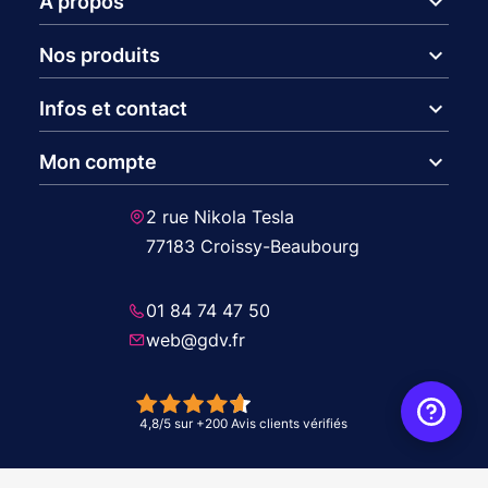
expand_more
A propos
expand_more
Nos produits
expand_more
Infos et contact
expand_more
Mon compte
2 rue Nikola Tesla
77183 Croissy-Beaubourg
01 84 74 47 50
web@gdv.fr