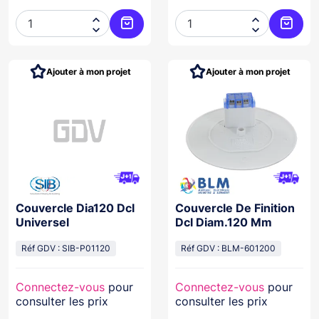




Ajouter au panier
Ajoute
Ajouter à mon projet
Ajouter à mon projet
Couvercle Dia120 Dcl
Couvercle De Finition
Universel
Dcl Diam.120 Mm
Réf GDV : SIB-P01120
Réf GDV : BLM-601200
Connectez-vous
pour
Connectez-vous
pour
consulter les prix
consulter les prix