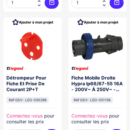




Ajouter au panier
Ajoute
Ajouter à mon projet
Ajouter à mon projet
Détrompeur Pour
Fiche Mobile Droite
Fiche Et Prise De
Hypra Ip66/67-55 16A
Courant 2P+T
- 200V~ À 250V~ -
2P+T - Plastique
Réf GDV : LEG-050299
Réf GDV : LEG-051156
Connectez-vous
pour
Connectez-vous
pour
consulter les prix
consulter les prix