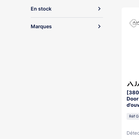
expand_more
En stock
expand_more
Marques
[380
Door
d'ou
Réf 
Détec