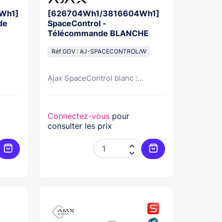
Wh1]
[626704Wh1/3816604Wh1]
de
SpaceControl -
Télécommande BLANCHE
Réf GDV : AJ-SPACECONTROL/W
Ajax SpaceControl blanc :...
Connectez-vous
pour
consulter les prix


Ajouter au panier
Ajouter au panier