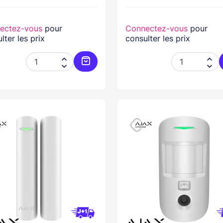
ectez-vous
pour
Connectez-vous
pour
lter les prix
consulter les prix




Ajouter au panier