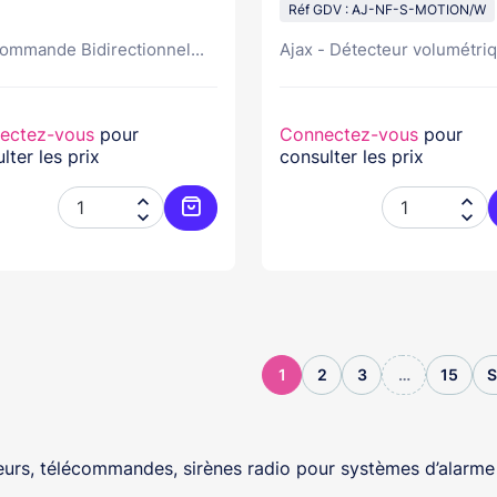
Réf GDV : AJ-NF-S-MOTION/W
ommande Bidirectionnel...
Ajax - Détecteur volumétriq
ectez-vous
pour
Connectez-vous
pour
lter les prix
consulter les prix




Ajouter au panier
1
2
3
…
15
S
urs, télécommandes, sirènes radio pour systèmes d’alarme san