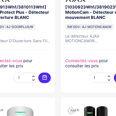
913Wh1/3810113Wh1]
[1030923Wh1/3819023
Protect Plus - Détecteur
MotionCam - Détecteur 
verture BLANC
mouvement BLANC
GDV : AJ-DOORPLUS/W
Réf GDV : AJ-MOTIONCAM/W
Le détecteur AJAX
teur D’Ouverture Sans Fil...
MOTIONCAM/W...
ectez-vous
pour
Connectez-vous
pour
lter les prix
consulter les prix




Ajouter au panier