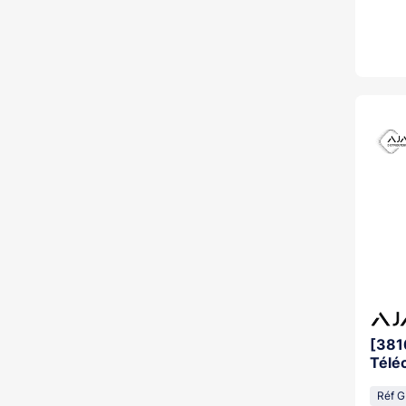
[381
Télé
Réf 