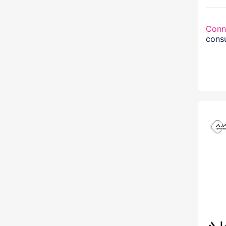
Conn
consu