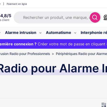
r
Paiement en ligne
Alarme intrusion
Automatisme
Interphonie ré
 :
emière connexion ?
20€ OFFERT sur votre panier et livraison 24/48h gratuite 
Créer votre mot de passe en cliquant 
rusion Radio pour Professionnels
Périphériques Radio pour Alarme 
Radio pour Alarme I