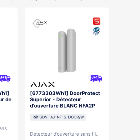
h1]
[6773303Wh1] DoorProtect
ur de
Superior - Détecteur
d'ouverture BLANC NFA2P
Réf GDV : AJ-NF-S-DOOR/W
ans
Détecteur d’ouverture sans fil...