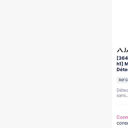
[36
h1] 
Déte
avec
Réf 
Détec
sans..
Conn
consu