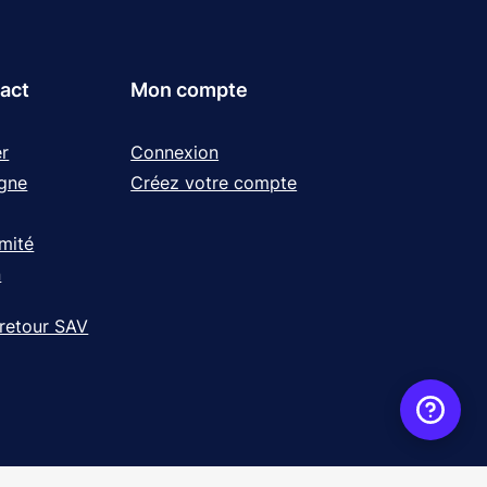
tact
Mon compte
r
Connexion
igne
Créez votre compte
rmité
n
 retour SAV