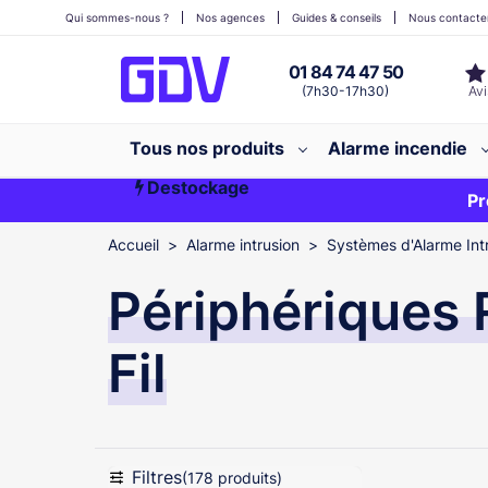
Qui sommes-nous ?
Nos agences
Guides & conseils
Nous contacte
01 84 74 47 50
(7h30-17h30)
Tous nos produits
Alarme incendie
Destockage
Première commande ?
EXCLU WEB
Pr
Accueil
Alarme intrusion
Systèmes d'Alarme Int
Périphériques 
Fil
Filtres
(178 produits)