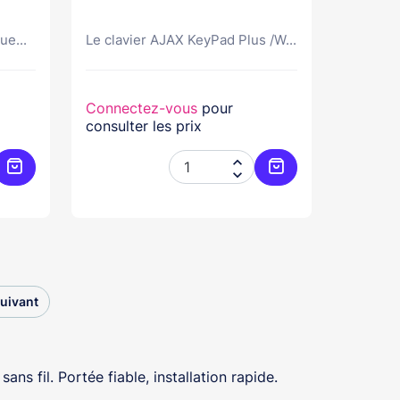
ue...
Le clavier AJAX KeyPad Plus /W...
Connectez-vous
pour
consulter les prix


Ajouter au panier
Ajouter au panier
uivant
s fil. Portée fiable, installation rapide.