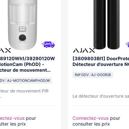
489120Wh1/39290120W
[3809803Bl1] DoorProte
MotionCam (PhOD) -
Détecteur d'ouverture N
cteur de mouvement
 photo BLANC
Réf GDV : AJ-DOOR/B
GDV : AJ-MOTIONCAMPHOD/W
teur de mouvement PIR
.
Le détecteur d'ouverture sa
ectez-vous
pour
Connectez-vous
pour
lter les prix
consulter les prix