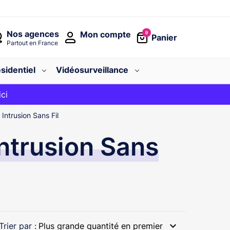
Nos agences
Mon compte
0
Panier
Partout en France
sidentiel
Vidéosurveillance
avec le code
ici
BIENVENUE
Intrusion Sans Fil
ntrusion Sans
expand_more
Trier par :
Plus grande quantité en premier