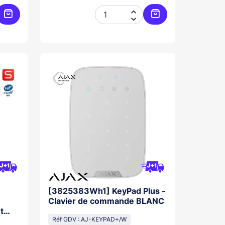


Ajouter au panier
Ajouter au panier
[3825383Wh1] KeyPad Plus -
-
Clavier de commande BLANC
t
Réf GDV : AJ-KEYPAD+/W