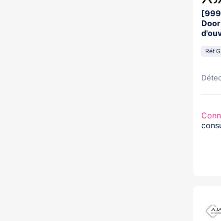
[999
Door
d'ou
Réf 
Détec
Conn
consu