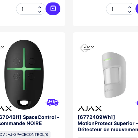




Ajouter au panier
6704Bl1] SpaceControl -
[6772409Wh1]
commande NOIRE
MotionProtect Superior 
Détecteur de mouvemen
GDV : AJ-SPACECONTROL/B
BLANC NFA2P