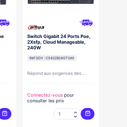
oe
Switch Gigabit 24 Ports Poe,
2Xsfp, Cloud Manageable,
240W
Réf GDV : CS422824GT240
Répond aux exigences des...
Connectez-vous
pour
consulter les prix


Ajouter au panier
Ajouter au panier