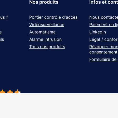
Nos produits
Infos et con
us ?
Portier contrôle d'accès
Nous contacte
Vidéosurveillance
Paiement en l
s
Automatisme
Linkedin
ls
Alarme intrusion
Légal / confo
Tous nos produits
Révoquer mo
consentement
Formulaire de
- À vos côtés, de l'étude à l'installation. Tous droits réservés - Réalisation Ag