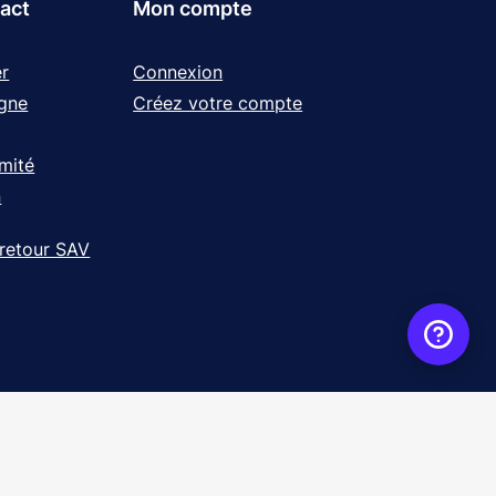
tact
Mon compte
r
Connexion
igne
Créez votre compte
rmité
n
 retour SAV
ence
WebXY