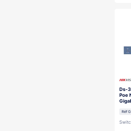
Ds-3
Poe 
Giga
Réf G
Switc