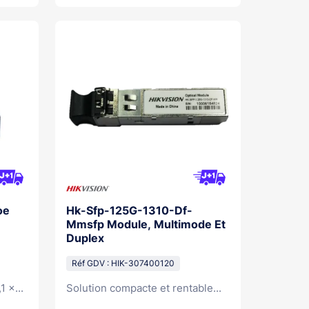
oe
Hk-Sfp-125G-1310-Df-
Mmsfp Module, Multimode Et
Duplex
Réf GDV : HIK-307400120
 ×...
Solution compacte et rentable...