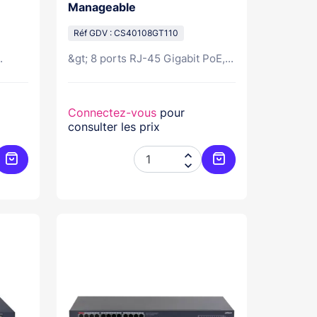
Manageable
Réf GDV : CS40108GT110
.
&gt; 8 ports RJ-45 Gigabit PoE,...
Connectez-vous
pour
consulter les prix


Ajouter au panier
Ajouter au panier