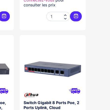
Connectez-vous
pour
consulter les prix


Ajouter au panier
Ajouter au panier
Poe,
Switch Gigabit 8 Ports Poe, 2
e,
Ports Uplink, Cloud