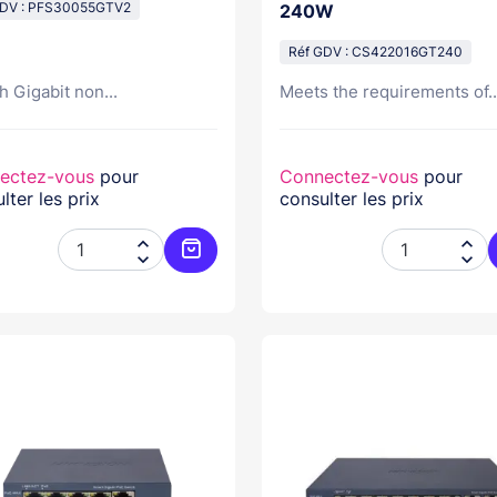
GDV : PFS30055GTV2
240W
Réf GDV : CS422016GT240
h Gigabit non...
Meets the requirements of..
ectez-vous
pour
Connectez-vous
pour
lter les prix
consulter les prix




Ajouter au panier