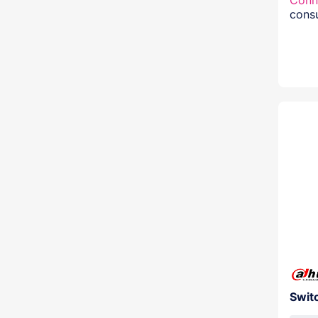
Conn
consu
Swit