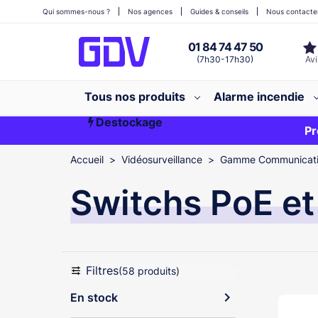
Qui sommes-nous ?
Nos agences
Guides & conseils
Nous contacte
01 84 74 47 50
(7h30-17h30)
Tous nos produits
Alarme incendie
Destockage
Première commande ?
EXCLU WEB
Pr
Accueil
Vidéosurveillance
Gamme Communication
Switchs PoE et
Filtres
(58 produits)
expand_more
En stock