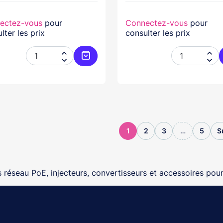
ectez-vous
pour
Connectez-vous
pour
lter les prix
consulter les prix




Ajouter au panier
1
2
3
…
5
S
 réseau PoE, injecteurs, convertisseurs et accessoires pour 