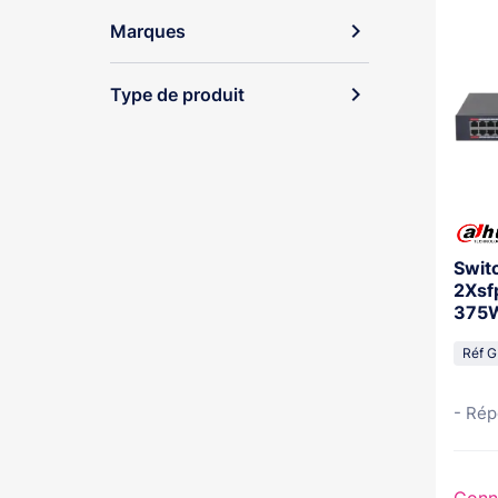
expand_more
Marques
expand_more
Type de produit
Switc
2Xsf
375
Réf 
- Rép