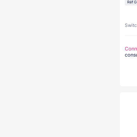
Réf 
Switc
Conn
consu