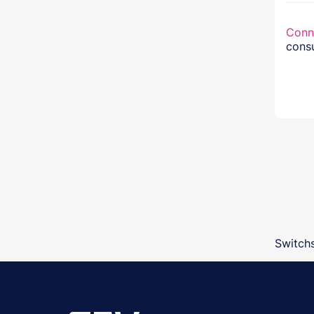
Conn
consu
Switchs