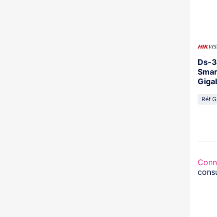
Ds-3
Smar
Gigab
Réf G
Conn
consu