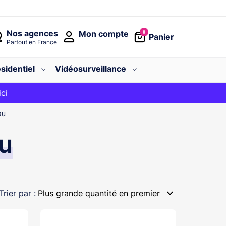
Nos agences
Mon compte
0
Panier
Partout en France
sidentiel
Vidéosurveillance
avec le code
ici
BIENVENUE
au
au
expand_more
Trier par :
Plus grande quantité en premier