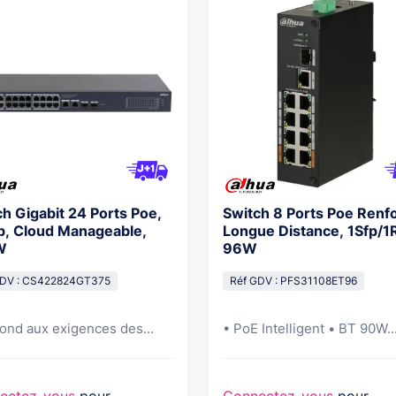
h Gigabit 24 Ports Poe,
Switch 8 Ports Poe Renf
p, Cloud Manageable,
Longue Distance, 1Sfp/1
W
96W
GDV : CS422824GT375
Réf GDV : PFS31108ET96
ond aux exigences des...
• PoE Intelligent • BT 90W..