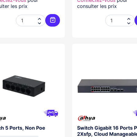
ectez-vous
pour
Connectez-vous
pour
lter les prix
consulter les prix




Ajouter au panier
ch 5 Ports, Non Poe
Switch Gigabit 16 Ports 
2Xsfp, Cloud Manageabl