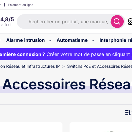
r
Paiement en ligne
Alarme intrusion
Automatisme
Interphonie ré
 :
emière connexion ?
20€ OFFERT sur votre panier et livraison 24/48h gratuite 
Créer votre mot de passe en cliquant 
 Réseau et Infrastructures IP
Switchs PoE et Accessoires Rése
 Accessoires Rése