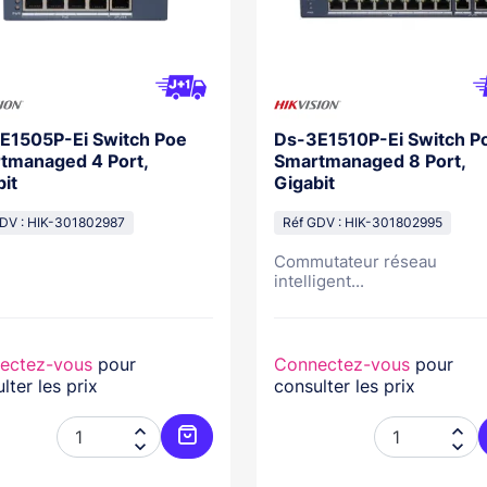
E1505P-Ei Switch Poe
Ds-3E1510P-Ei Switch P
tmanaged 4 Port,
Smartmanaged 8 Port,
it
Gigabit
DV : HIK-301802987
Réf GDV : HIK-301802995
Commutateur réseau
intelligent...
ectez-vous
pour
Connectez-vous
pour
lter les prix
consulter les prix




Ajouter au panier