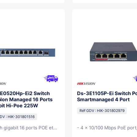
E0520Hp-Ei2 Switch
Ds-3E1105P-Ei Switch P
Non Managed 16 Ports
Smartmanaged 4 Port
bit Hi-Poe 225W
Réf GDV : HIK-301802979
DV : HIK-301801516
h gigabit 16 ports POE et...
- 4 × 10/100 Mbps PoE port,1