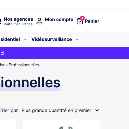
Nos agences
Mon compte
0
Panier
Partout en France
sidentiel
Vidéosurveillance
avec le code
ici
BIENVENUE
tions Professionnelles
sionnelles
expand_more
Trier par :
Plus grande quantité en premier