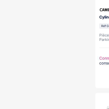
Cyli
Réf 
Pièce
Parkin
Conn
consu