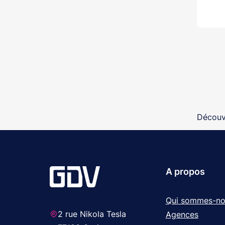
Découvr
A propos
Qui sommes-no
2 rue Nikola Tesla
Agences