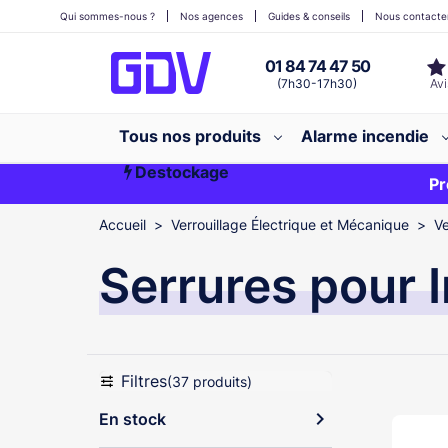
Qui sommes-nous ?
Nos agences
Guides & conseils
Nous contacte
01 84 74 47 50
(7h30-17h30)
Tous nos produits
Alarme incendie
Destockage
Première commande ?
EXCLU WEB
Pr
Accueil
Verrouillage Électrique et Mécanique
Ve
Serrures pour I
Filtres
(37 produits)
expand_more
En stock