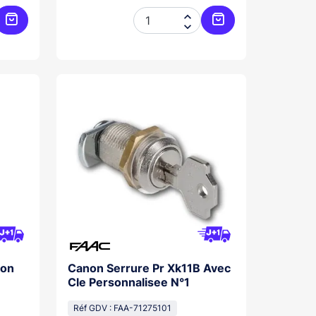


Ajouter au panier
Ajouter au panier
non
Canon Serrure Pr Xk11B Avec
Cle Personnalisee N°1
Réf GDV : FAA-71275101