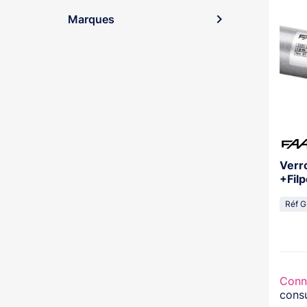
expand_more
Marques
Verr
+Fil
Réf G
Conn
consu