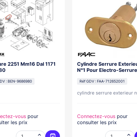
ure 2251 Mm16 Dal 1171
Cylindre Serrure Exterie
180
N°1 Pour Electro-Serrur
GDV : BEN-9686980
Réf GDV : FAA-712652001
cylindre serrure exterieur n°
ectez-vous
pour
Connectez-vous
pour
lter les prix
consulter les prix

