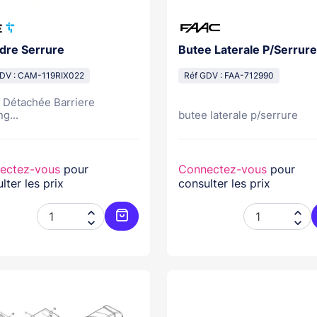
ndre Serrure
Butee Laterale P/Serrure
GDV : CAM-119RIX022
Réf GDV : FAA-712990
 Détachée Barriere
g...
butee laterale p/serrure
ectez-vous
pour
Connectez-vous
pour
lter les prix
consulter les prix




Ajouter au panier