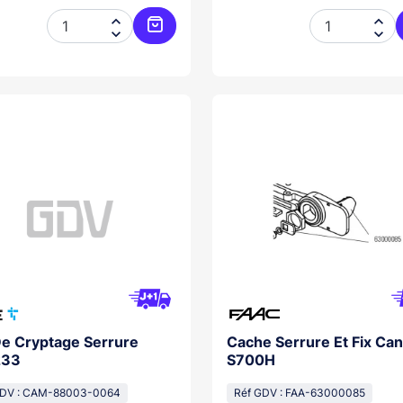




Ajouter au panier
De Cryptage Serrure
Cache Serrure Et Fix Ca
233
S700H
GDV : CAM-88003-0064
Réf GDV : FAA-63000085