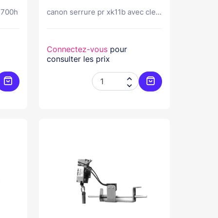
 s700h
canon serrure pr xk11b avec cle...
Connectez-vous
pour
consulter les prix


Ajouter au panier
Ajouter au panier