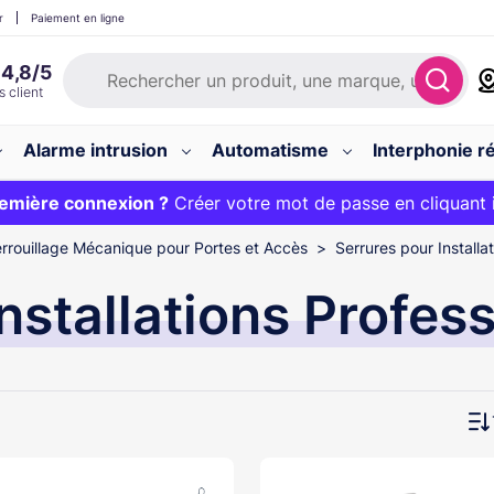
r
Paiement en ligne
Alarme intrusion
Automatisme
Interphonie ré
 :
emière connexion ?
20€ OFFERT sur votre panier et livraison 24/48h gratuite 
Créer votre mot de passe en cliquant 
rrouillage Mécanique pour Portes et Accès
Serrures pour Installa
nstallations Profes