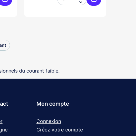

Ajouter au panier
Ajouter au panier
ant
ionnels du courant faible.
tact
Mon compte
r
Connexion
igne
Créez votre compte