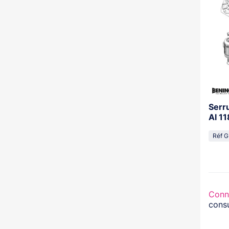
Serr
Al 1
Réf 
Conn
consu