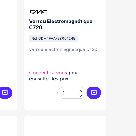
Verrou Electromagnétique
C720
Réf GDV : FAA-63001245
verrou electromagnetique c720
Connectez-vous
pour
consulter les prix


Ajouter au panier
Ajouter au panier