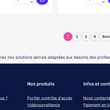


Ajouter au panier
1
2
3
4
Suiv
ez nos solutions serrure adaptées aux besoins des profess
Nos produits
Infos et con
us ?
Portier contrôle d'accès
Nous contacte
Vidéosurveillance
Paiement en l