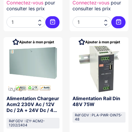
Connectez-vous
pour
Connectez-vous
pour
consulter les prix
consulter les prix




Ajouter au panier
Ajoute
Ajouter à mon projet
Ajouter à mon projet
Alimentation Chargeur
Alimentation Rail Din
Acm2 230V Ac / 12V
48V 75W
Dc / 2A + 24V Dc / 4A
Emplacement 2 Carte
Réf GDV : PLA-PWR-DIN75-
48
Réf GDV : IZY-ACM2-
1202/2404