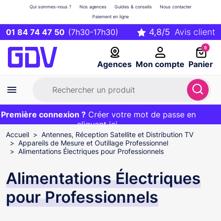
Qui sommes-nous ?
Nos agences
Guides & conseils
Nous contacter
Paiement en ligne
01 84 74 47 50
(7h30-17h30)
0
Agences
Mon compte
Panier
remière connexion ?
Première commande ?
EXCLU WEB :
Créer votre mot de passe en
20€ OFFERT sur votre panier
et livraison 24/48h gratuite avec le code
cliquant ici
BIENVENUE
Accueil
Antennes, Réception Satellite et Distribution TV
Appareils de Mesure et Outillage Professionnel
Alimentations Électriques pour Professionnels
Alimentations Électriques
pour Professionnels