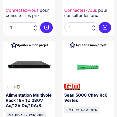
Connectez-vous
pour
Connectez-vous
pour
consulter les prix
consulter les prix




Ajouter au panier
Ajoute
Ajouter à mon projet
Ajouter à mon projet
Alimentation Multivoie
Seau 5000 Chev Rc6
Rack 19» 1U 230V
Vertes
Ac/12V Dc/10A/8
Sortie
Réf GDV : RAM-9126
Réf GDV : IZY-PSR12108