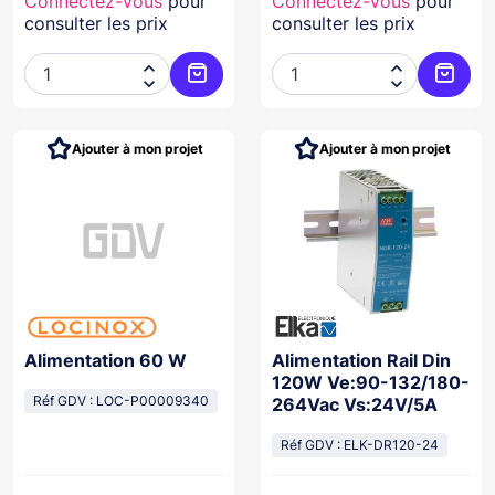
Connectez-vous
pour
Connectez-vous
pour
consulter les prix
consulter les prix




Ajouter au panier
Ajoute
Ajouter à mon projet
Ajouter à mon projet
Alimentation 60 W
Alimentation Rail Din
120W Ve:90-132/180-
Réf GDV : LOC-P00009340
264Vac Vs:24V/5A
Réf GDV : ELK-DR120-24