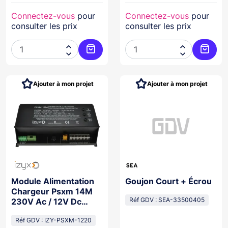
Connectez-vous
pour
Connectez-vous
pour
consulter les prix
consulter les prix




Ajouter au panier
Ajoute
Ajouter à mon projet
Ajouter à mon projet
Module Alimentation
Goujon Court + Écrou
Chargeur Psxm 14M
230V Ac / 12V Dc
Réf GDV : SEA-33500405
(13,8V) / 20A
Réf GDV : IZY-PSXM-1220