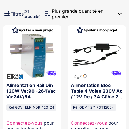
Plus grande quantité en
(21
expand_more
Filtres
produits)
premier
Ajouter à mon projet
Ajouter à mon projet
Alimentation Rail Din
Alimentation Bloc
120W Ve:90 -264Vac
Table 4 Voies 230V Ac
Vs:24V/5A
/ 12V Dc / 3A Câble 2M
Avec Fiche Dc
Réf GDV : ELK-NDR-120-24
Réf GDV : IZY-PST12034
Connectez-vous
pour
Connectez-vous
pour
consulter les prix
consulter les prix