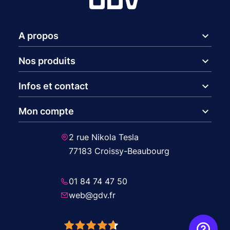
expand_more
A propos
expand_more
Nos produits
expand_more
Infos et contact
expand_more
Mon compte
2 rue Nikola Tesla
77183 Croissy-Beaubourg
01 84 74 47 50
web@gdv.fr