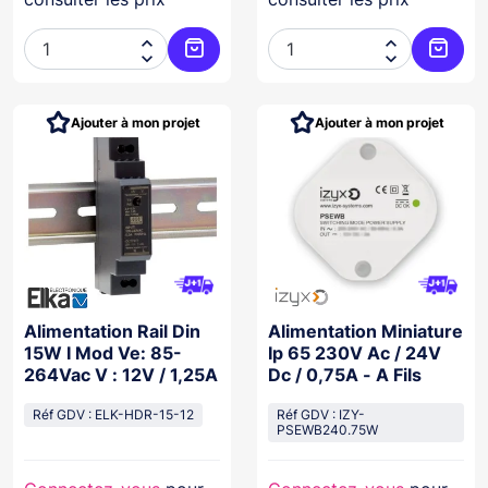




Ajouter au panier
Ajoute
Ajouter à mon projet
Ajouter à mon projet
Alimentation Rail Din
Alimentation Miniature
15W I Mod Ve: 85-
Ip 65 230V Ac / 24V
264Vac V : 12V / 1,25A
Dc / 0,75A - A Fils
Réf GDV : ELK-HDR-15-12
Réf GDV : IZY-
PSEWB240.75W