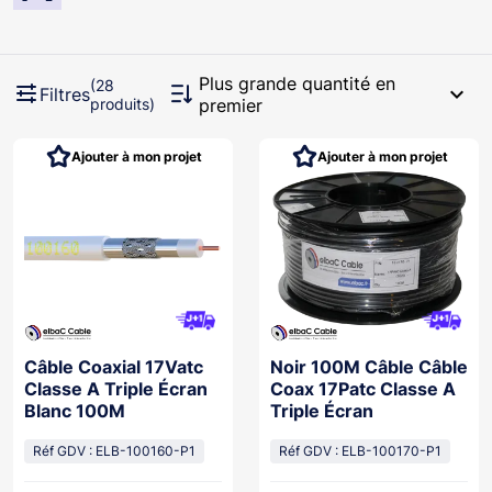
Plus grande quantité en
(28
expand_more
Filtres
produits)
premier
Ajouter à mon projet
Ajouter à mon projet
Câble Coaxial 17Vatc
Noir 100M Câble Câble
Classe A Triple Écran
Coax 17Patc Classe A
Blanc 100M
Triple Écran
Réf GDV : ELB-100160-P1
Réf GDV : ELB-100170-P1