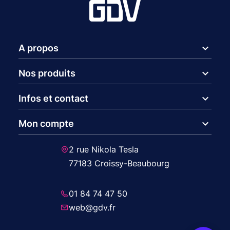
expand_more
A propos
expand_more
Nos produits
expand_more
Infos et contact
expand_more
Mon compte
2 rue Nikola Tesla
77183 Croissy-Beaubourg
01 84 74 47 50
web@gdv.fr