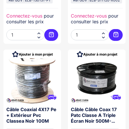
Réf GDV : ELB-150151-P1
Réf GDV : ELB-S11120-X002
Connectez-vous
pour
Connectez-vous
pour
consulter les prix
consulter les prix




Ajouter au panier
Ajoute
Ajouter à mon projet
Ajouter à mon projet
Câble Coaxial 4X17 Pe
Câble Câble Coax 17
+ Extérieur Pvc
Patc Classe A Triple
Classea Noir 100M
Écran Noir 500M-
100170