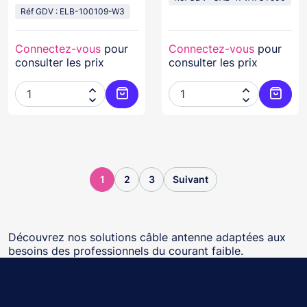
Réf GDV : ELB-100109-W3
Connectez-vous
pour
Connectez-vous
pour
consulter les prix
consulter les prix




Ajouter au panier
Ajoute
1
2
3
Suivant
Découvrez nos solutions câble antenne adaptées aux
besoins des professionnels du courant faible.