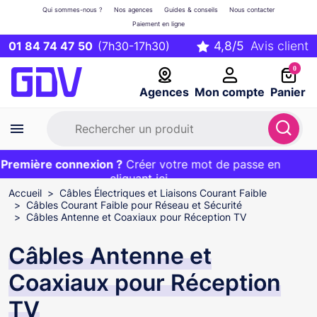
Qui sommes-nous ?
Nos agences
Guides & conseils
Nous contacter
Paiement en ligne
01 84 74 47 50
(7h30-17h30)
0
Agences
Mon compte
Panier
remière connexion ?
Première commande ?
EXCLU WEB :
Créer votre mot de passe en
20€ OFFERT sur votre panier
et livraison 24/48h gratuite avec le code
cliquant ici
BIENVENUE
Accueil
Câbles Électriques et Liaisons Courant Faible
Câbles Courant Faible pour Réseau et Sécurité
Câbles Antenne et Coaxiaux pour Réception TV
Câbles Antenne et
Coaxiaux pour Réception
TV