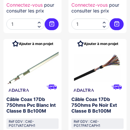
Connectez-vous
pour
Connectez-vous
pour
consulter les prix
consulter les prix




Ajouter au panier
Ajoute
Ajouter à mon projet
Ajouter à mon projet
Câble Coax 17Db
Câble Coax 17Db
75Ohms Pvc Blanc Int
75Ohms Pe Noir Ext
Classe B Bc100M
Classe B Bc100M
Réf GDV : CAE-
Réf GDV : CAE-
PG17VATCAPH1
PG17PATCAPH1