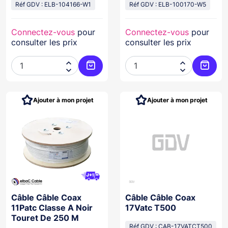
Réf GDV : ELB-104166-W1
Réf GDV : ELB-100170-W5
Connectez-vous
pour
Connectez-vous
pour
consulter les prix
consulter les prix




Ajouter au panier
Ajoute
Ajouter à mon projet
Ajouter à mon projet
Câble Câble Coax
Câble Câble Coax
11Patc Classe A Noir
17Vatc T500
Touret De 250 M
Réf GDV : CAB-17VATCT500