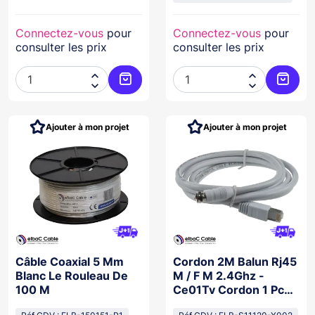
Connectez-vous
pour
Connectez-vous
pour
consulter les prix
consulter les prix




Ajouter au panier
Ajoute
Ajouter à mon projet
Ajouter à mon projet
Câble Coaxial 5 Mm
Cordon 2M Balun Rj45
Blanc Le Rouleau De
M / F M 2.4Ghz -
100 M
Ce01Tv Cordon 1 Pc
2M