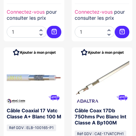
Connectez-vous
pour
Connectez-vous
pour
consulter les prix
consulter les prix




Ajouter au panier
Ajoute
Ajouter à mon projet
Ajouter à mon projet
Câble Coaxial 17 Vatc
Câble Coax 17Db
Classe A+ Blanc 100 M
75Ohms Pvc Blanc Int
Classe A Bp100M
Réf GDV : ELB-100165-P1
Réf GDV : CAE-17VATCPH1