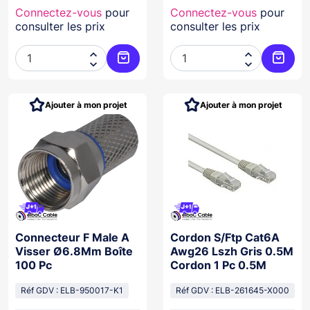
Connectez-vous
pour
Connectez-vous
pour
consulter les prix
consulter les prix




Ajouter au panier
Ajoute
Ajouter à mon projet
Ajouter à mon projet
Connecteur F Male A
Cordon S/Ftp Cat6A
Visser Ø6.8Mm Boîte
Awg26 Lszh Gris 0.5M
100 Pc
Cordon 1 Pc 0.5M
Réf GDV : ELB-950017-K1
Réf GDV : ELB-261645-X000