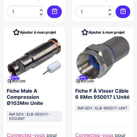




Ajouter au panier
Ajoute
Ajouter à mon projet
Ajouter à mon projet
Fiche Male A
Fiche F À Visser Câble
Compression
6 8Mm 950017 L'Unité
Ø103Mm Unite
Réf GDV : ELB-950017-UNIT
Réf GDV : ELB-953011-
K02UNIT
Connectez-vous
pour
Connectez-vous
pour