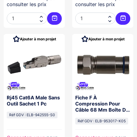
consulter les prix
consulter les prix




Ajouter au panier
Ajoute
Ajouter à mon projet
Ajouter à mon projet
Rj45 Cat6A Male Sans
Fiche F À
Outil Sachet 1 Pc
Compression Pour
Câble 68 Mm Boîte De
Réf GDV : ELB-942555-S0
50Pc
Réf GDV : ELB-953017-K05