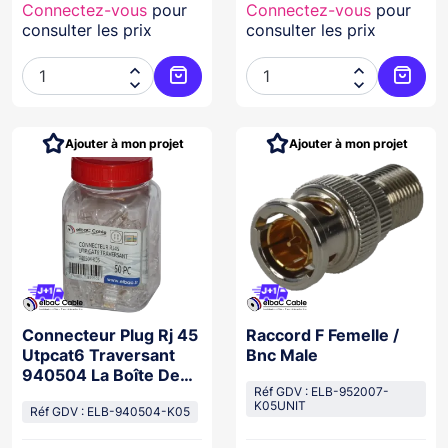
Connectez-vous
pour
Connectez-vous
pour
consulter les prix
consulter les prix




Ajouter au panier
Ajoute
Ajouter à mon projet
Ajouter à mon projet
Connecteur Plug Rj 45
Raccord F Femelle /
Utpcat6 Traversant
Bnc Male
940504 La Boîte De
50
Réf GDV : ELB-952007-
K05UNIT
Réf GDV : ELB-940504-K05