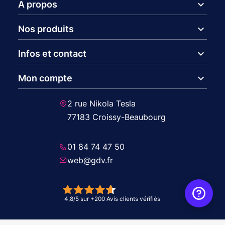
expand_more
A propos
expand_more
Nos produits
expand_more
Infos et contact
expand_more
Mon compte
2 rue Nikola Tesla
77183 Croissy-Beaubourg
01 84 74 47 50
web@gdv.fr