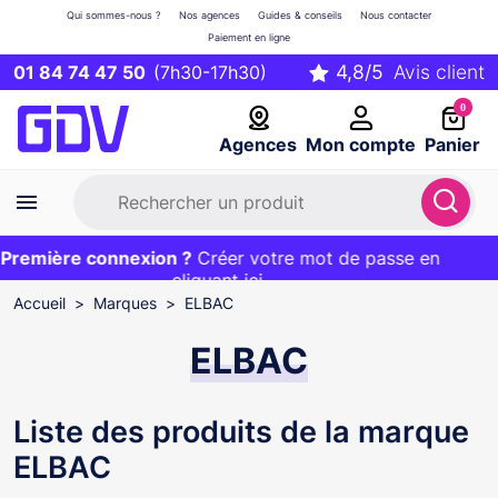
Qui sommes-nous ?
Nos agences
Guides & conseils
Nous contacter
Paiement en ligne
01 84 74 47 50
(7h30-17h30)
0
Agences
Mon compte
Panier
remière connexion ?
Première commande ?
EXCLU WEB :
Créer votre mot de passe en
20€ OFFERT sur votre panier
et livraison 24/48h gratuite avec le code
cliquant ici
BIENVENUE
Accueil
Marques
ELBAC
ELBAC
Liste des produits de la marque
ELBAC