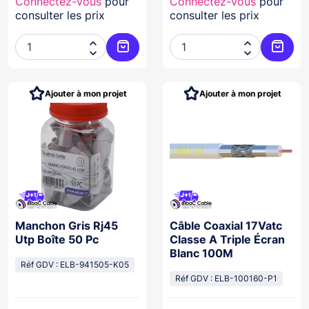
Connectez-vous
pour
Connectez-vous
pour
consulter les prix
consulter les prix




Ajouter au panier
Ajoute
Ajouter à mon projet
Ajouter à mon projet
Manchon Gris Rj45
Câble Coaxial 17Vatc
Utp Boîte 50 Pc
Classe A Triple Écran
Blanc 100M
Réf GDV : ELB-941505-K05
Réf GDV : ELB-100160-P1