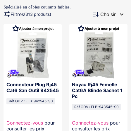
Spécialisé en câbles courants faibles.
expand_more
Filtres
Choisir
(313 produits)
Ajouter à mon projet
Ajouter à mon projet
Connecteur Plug Rj45
Noyau Rj45 Femelle
Cat6 San Outil 942545
Cat6A Blinde Sachet 1
Pc
Réf GDV : ELB-942545-S0
Réf GDV : ELB-943545-S0
Connectez-vous
pour
Connectez-vous
pour
consulter les prix
consulter les prix