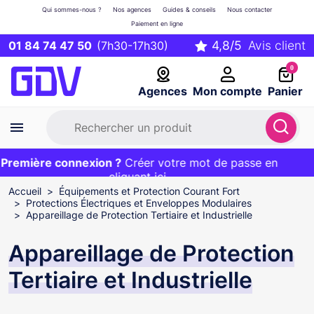
Qui sommes-nous ?
Nos agences
Guides & conseils
Nous contacter
Paiement en ligne
01 84 74 47 50
(7h30-17h30)
0
Agences
Mon compte
Panier
remière connexion ?
Première commande ?
EXCLU WEB :
Créer votre mot de passe en
20€ OFFERT sur votre panier
et livraison 24/48h gratuite avec le code
cliquant ici
BIENVENUE
Accueil
Équipements et Protection Courant Fort
Protections Électriques et Enveloppes Modulaires
Appareillage de Protection Tertiaire et Industrielle
Appareillage de Protection
Tertiaire et Industrielle