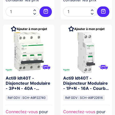




Ajouter au panier
Ajoute
Ajouter à mon projet
Ajouter à mon projet
Acti9 Idt40T -
Acti9 Idt40T -
Disjoncteur Modulaire
Disjoncteur Modulaire
- 3P+N - 40A -
- 1P+N - 16A - Courbe
Courbe C -
C - 4500A/6Ka
4500A/6Ka
Réf GDV : SCH-A9P22740
Réf GDV : SCH-A9P22616
Connectez-vous
pour
Connectez-vous
pour