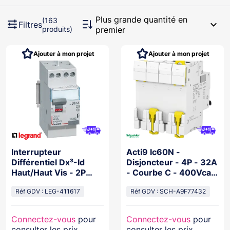
Plus grande quantité en
(163
expand_more
Filtres
produits)
premier
Ajouter à mon projet
Ajouter à mon projet
Interrupteur
Acti9 Ic60N -
Différentiel Dx³-Id
Disjoncteur - 4P - 32A
Haut/Haut Vis - 2P
- Courbe C - 400Vca -
230V~ 40A Typea
6000A/10Ka
30Ma - 2 Mod
Réf GDV : LEG-411617
Réf GDV : SCH-A9F77432
Connectez-vous
pour
Connectez-vous
pour
consulter les prix
consulter les prix