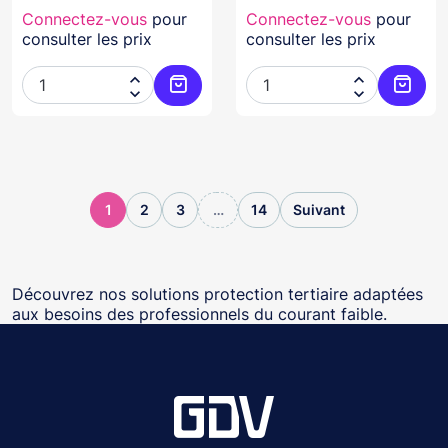
Connectez-vous
pour
Connectez-vous
pour
consulter les prix
consulter les prix




Ajouter au panier
Ajoute
1
2
3
…
14
Suivant
Découvrez nos solutions protection tertiaire adaptées
aux besoins des professionnels du courant faible.