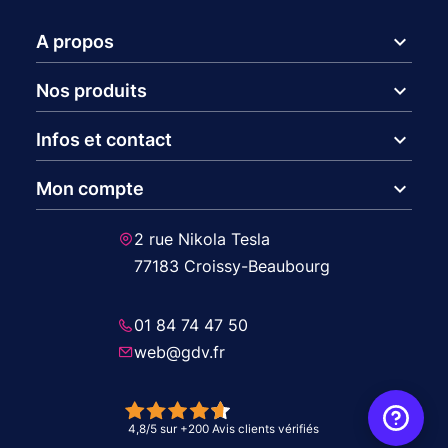
expand_more
A propos
expand_more
Nos produits
expand_more
Infos et contact
expand_more
Mon compte
2 rue Nikola Tesla
77183 Croissy-Beaubourg
01 84 74 47 50
web@gdv.fr