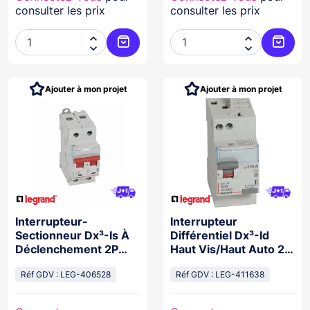
consulter les prix
consulter les prix




Ajouter au panier
Ajoute
Ajouter à mon projet
Ajouter à mon projet
Interrupteur-
Interrupteur
Sectionneur Dx³-Is À
Différentiel Dx³-Id
Déclenchement 2P
Haut Vis/Haut Auto 2P
400V~ - 63A - 2
230V~ 40A A 30Ma -
Modules
Réf GDV : LEG-406528
2 Mod
Réf GDV : LEG-411638