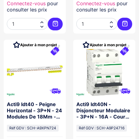
Connectez-vous
pour
Connectez-vous
pour
consulter les prix
consulter les prix




Ajouter au panier
Ajoute
Ajouter à mon projet
Ajouter à mon projet
Acti9 Idt40 - Peigne
Acti9 Idt40N -
Horizontal - 3P+N - 24
Disjoncteur Modulaire
Modules De 18Mm -
- 3P+N - 16A - Courbe
80A
C - 6000A/10Ka
Réf GDV : SCH-A9XPN724
Réf GDV : SCH-A9P24716