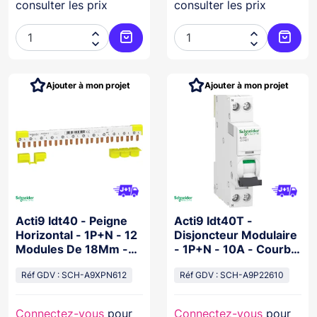
consulter les prix
consulter les prix




Ajouter au panier
Ajoute
Ajouter à mon projet
Ajouter à mon projet
Acti9 Idt40 - Peigne
Acti9 Idt40T -
Horizontal - 1P+N - 12
Disjoncteur Modulaire
Modules De 18Mm -
- 1P+N - 10A - Courbe
80A
C - 4500A/6Ka
Réf GDV : SCH-A9XPN612
Réf GDV : SCH-A9P22610
Connectez-vous
pour
Connectez-vous
pour