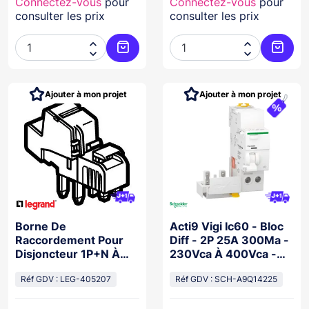
Connectez-vous
pour
Connectez-vous
pour
consulter les prix
consulter les prix




Ajouter au panier
Ajoute
Ajouter à mon projet
Ajouter à mon projet
Borne De
Acti9 Vigi Ic60 - Bloc
Raccordement Pour
Diff - 2P 25A 300Ma -
Disjoncteur 1P+N À
230Vca À 400Vca -
Connexion
Type Ac
Automatique 6Mm² À
Réf GDV : LEG-405207
Réf GDV : SCH-A9Q14225
25Mm²