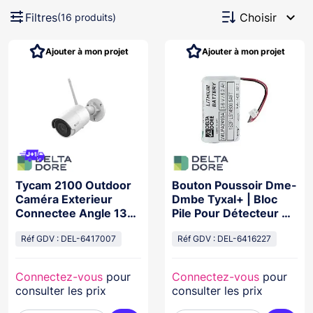
expand_more
Filtres
Choisir
(16 produits)
Ajouter à mon projet
Ajouter à mon projet
Tycam 2100 Outdoor
Bouton Poussoir Dme-
Caméra Exterieur
Dmbe Tyxal+ | Bloc
Connectee Angle 130
Pile Pour Détecteur De
Ir30M
Mouvement Extérieur
Réf GDV : DEL-6417007
Réf GDV : DEL-6416227
Connectez-vous
pour
Connectez-vous
pour
consulter les prix
consulter les prix