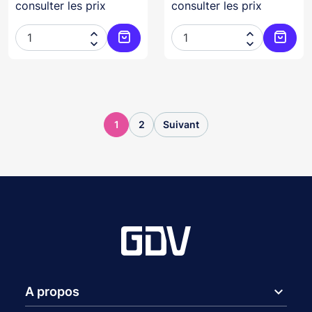
consulter les prix
consulter les prix




Ajouter au panier
Ajoute
1
2
Suivant
expand_more
A propos