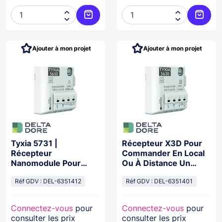




Ajouter au panier
Ajoute
Ajouter à mon projet
Ajouter à mon projet
Tyxia 5731 |
Récepteur X3D Pour
Récepteur
Commander En Local
Nanomodule Pour
Ou À Distance Un
Brise Soleil
Moteur De
Orientables / Stores
Réf GDV : DEL-6351412
Réf GDV : DEL-6351401
Bannes
Connectez-vous
pour
Connectez-vous
pour
consulter les prix
consulter les prix