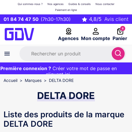
Qui sommes-nous ?
Nos agences
Guides & conseils
Nous contacter
Paiement en ligne
01 84 74 47 50
(7h30-17h30)
0
Agences
Mon compte
Panier
remière connexion ?
Première commande ?
EXCLU WEB :
Créer votre mot de passe en
20€ OFFERT sur votre panier
et livraison 24/48h gratuite avec le code
cliquant ici
BIENVENUE
Accueil
Marques
DELTA DORE
DELTA DORE
Liste des produits de la marque
DELTA DORE