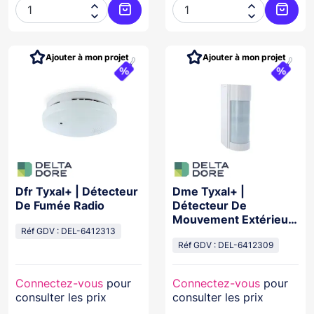




Ajouter au panier
Ajoute
Ajouter à mon projet
Ajouter à mon projet
Dfr Tyxal+ | Détecteur
Dme Tyxal+ |
De Fumée Radio
Détecteur De
Mouvement Extérieur
Réf GDV : DEL-6412313
Radio 90°
Réf GDV : DEL-6412309
Connectez-vous
pour
Connectez-vous
pour
consulter les prix
consulter les prix