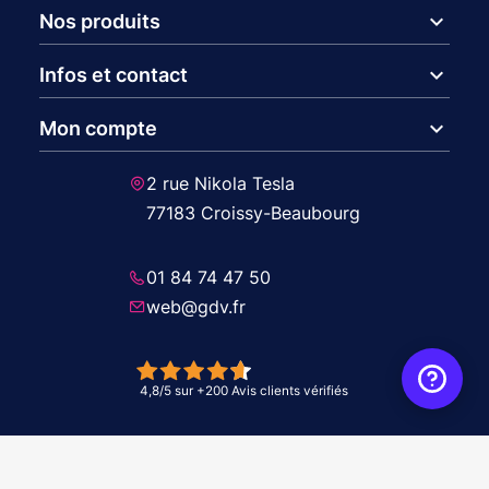
expand_more
Nos produits
expand_more
Infos et contact
expand_more
Mon compte
2 rue Nikola Tesla
77183 Croissy-Beaubourg
01 84 74 47 50
web@gdv.fr
© 2026 GDV - À vos côtés, de l'étude à l'installation. Tous droits réservés -