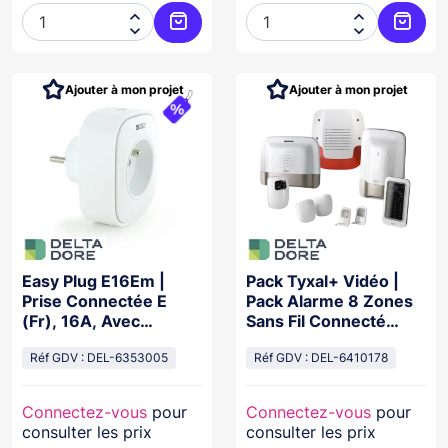




Ajouter au panier
Ajoute
Ajouter à mon projet
Ajouter à mon projet
Easy Plug E16Em |
Pack Tyxal+ Vidéo |
Prise Connectée E
Pack Alarme 8 Zones
(Fr), 16A, Avec
Sans Fil Connecté
Mesure De
Avec Transmetteur
Consommation
Réf GDV : DEL-6353005
Gsm
Réf GDV : DEL-6410178
Connectez-vous
pour
Connectez-vous
pour
consulter les prix
consulter les prix