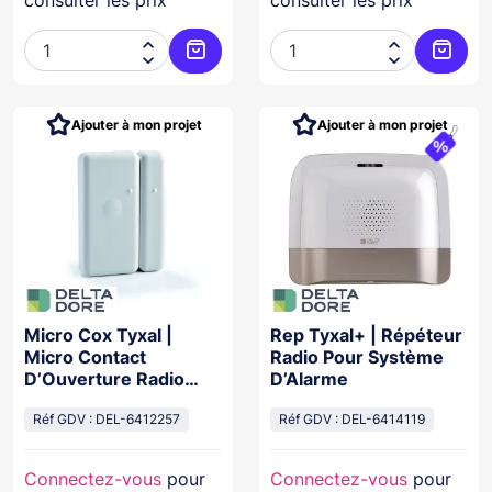




Ajouter au panier
Ajoute
Ajouter à mon projet
Ajouter à mon projet
Micro Cox Tyxal |
Rep Tyxal+ | Répéteur
Micro Contact
Radio Pour Système
D’Ouverture Radio
D’Alarme
Blanc
Réf GDV : DEL-6412257
Réf GDV : DEL-6414119
Connectez-vous
pour
Connectez-vous
pour