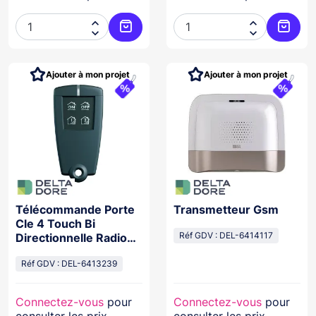




Ajouter au panier
Ajoute
Ajouter à mon projet
Ajouter à mon projet
Télécommande Porte
Transmetteur Gsm
Cle 4 Touch Bi
Directionnelle Radio
Réf GDV : DEL-6414117
Tyxal
Réf GDV : DEL-6413239
Connectez-vous
pour
Connectez-vous
pour
consulter les prix
consulter les prix