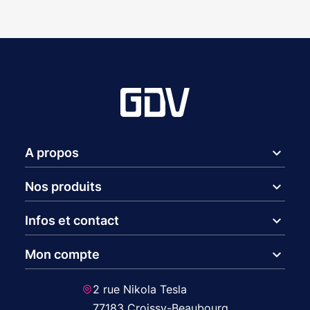
expand_more
A propos
expand_more
Nos produits
expand_more
Infos et contact
expand_more
Mon compte
2 rue Nikola Tesla
77183 Croissy-Beaubourg