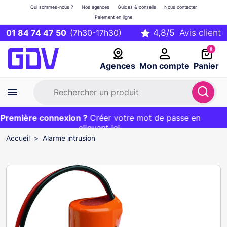
Qui sommes-nous ?
Nos agences
Guides & conseils
Nous contacter
Paiement en ligne
01 84 74 47 50
(7h30-17h30)
0
Agences
Mon compte
Panier
remière connexion ?
Première commande ?
EXCLU WEB :
Créer votre mot de passe en
20€ OFFERT sur votre panier
et livraison 24/48h gratuite avec le code
cliquant ici
BIENVENUE
Accueil
Alarme intrusion