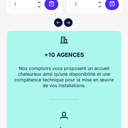




ter au panier
Ajouter au panier
Ajouter
+10 AGENCES
Nos comptoirs vous proposent un accueil
chaleureux ainsi qu’une disponibilité et une
compétence technique pour la mise en œuvre
de vos installations.