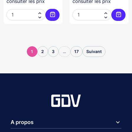
consulter les prix
consulter les prix




Ajouter au panier
Ajoute
1
2
3
…
17
Suivant
expand_more
A propos