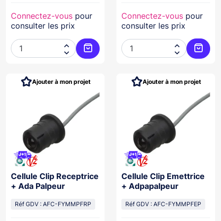
Connectez-vous
pour
Connectez-vous
pour
consulter les prix
consulter les prix




Ajouter au panier
Ajoute
Ajouter à mon projet
Ajouter à mon projet
Cellule Clip Receptrice
Cellule Clip Emettrice
+ Ada Palpeur
+ Adpapalpeur
Réf GDV : AFC-FYMMPFRP
Réf GDV : AFC-FYMMPFEP