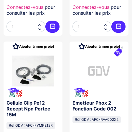
Connectez-vous
pour
Connectez-vous
pour
consulter les prix
consulter les prix




Ajouter au panier
Ajoute
Ajouter à mon projet
Ajouter à mon projet
Cellule Clip Pe12
Emetteur Phox 2
Recept Npn Portee
Fonction Code 002
15M
Réf GDV : AFC-RVA002X2
Réf GDV : AFC-FYMPE12R