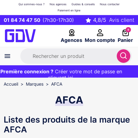
Qui sommes-nous ?
Nos agences
Guides & conseils
Nous contacter
Paiement en ligne
01 84 74 47 50
(7h30-17h30)
0
Agences
Mon compte
Panier
remière connexion ?
Première commande ?
EXCLU WEB :
Créer votre mot de passe en
20€ OFFERT sur votre panier
et livraison 24/48h gratuite avec le code
cliquant ici
BIENVENUE
Accueil
Marques
AFCA
AFCA
Liste des produits de la marque
AFCA