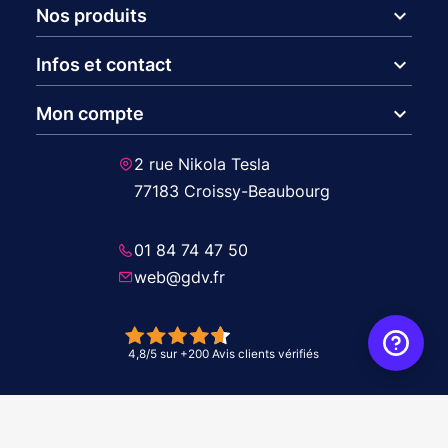
expand_more
Nos produits
expand_more
Infos et contact
expand_more
Mon compte
2 rue Nikola Tesla
77183 Croissy-Beaubourg
01 84 74 47 50
web@gdv.fr
© 2026 GDV - À vos côtés, de l'étude à l'installation. Tous droits réservés -