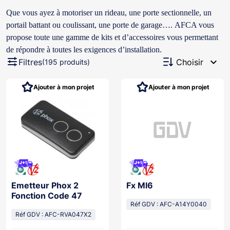
Que vous ayez à motoriser un rideau, une porte sectionnelle, un
portail battant ou coulissant, une porte de garage…. AFCA vous
propose toute une gamme de kits et d’accessoires vous permettant
de répondre à toutes les exigences d’installation.
expand_more
Filtres
Choisir
(195 produits)
Ajouter à mon projet
Ajouter à mon projet
Emetteur Phox 2
Fx Ml6
Fonction Code 47
Réf GDV : AFC-A14Y0040
Réf GDV : AFC-RVA047X2