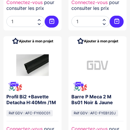
Connectez-vous
pour
Connectez-vous
pour
consulter les prix
consulter les prix




Ajouter au panier
Ajoute
Ajouter à mon projet
Ajouter à mon projet
Profil Bi2 +Bavette
Barre P Meca 2 M
Detacha H:40Mm /1M
Bs01 Noir & Jaune
Réf GDV : AFC-FYI00C01
Réf GDV : AFC-FYEB120J
Connectez-vous
pour
Connectez-vous
pour