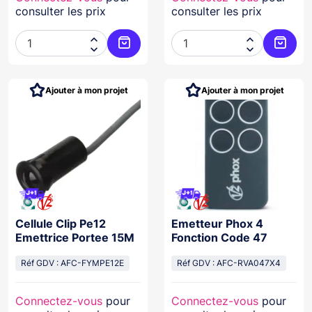
consulter les prix
consulter les prix




Ajouter au panier
Ajoute
Ajouter à mon projet
Ajouter à mon projet
Cellule Clip Pe12
Emetteur Phox 4
Emettrice Portee 15M
Fonction Code 47
Réf GDV : AFC-FYMPE12E
Réf GDV : AFC-RVA047X4
Connectez-vous
pour
Connectez-vous
pour