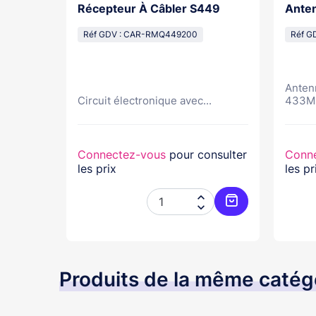
vec
Récepteur À Câbler S449
Ante
Réf GDV : CAR-RMQ449200
Réf G
Anten
VEC...
Circuit électronique avec...
433M
nsulter
Connectez-vous
pour consulter
Conn
les prix
les pr




Ajouter au panier
Ajouter au pani
Produits de la même catég