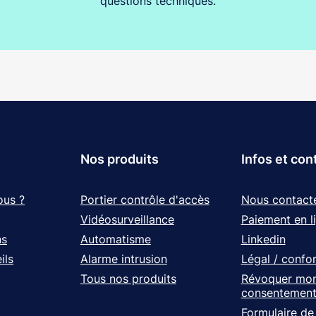
questions techniques.
Nos produits
Infos et con
ous ?
Portier contrôle d'accès
Nous contact
Vidéosurveillance
Paiement en l
ns
Automatisme
Linkedin
ils
Alarme intrusion
Légal / confo
Tous nos produits
Révoquer mo
consentemen
Formulaire de