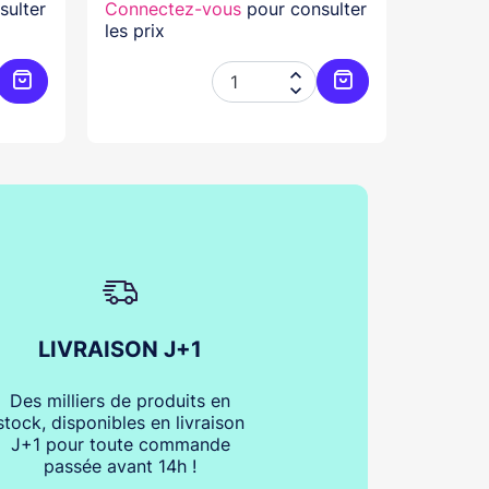
sulter
Connectez-vous
pour consulter
Connec
les prix
les prix


Ajouter au panier
Ajouter au panier
LIVRAISON J+1
Des milliers de produits en
stock, disponibles en livraison
J+1 pour toute commande
passée avant 14h !