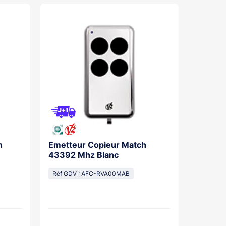
n
Emetteur Copieur Match
Emette
43392 Mhz Blanc
Progra
Réf GDV : AFC-RVA00MAB
Réf GDV