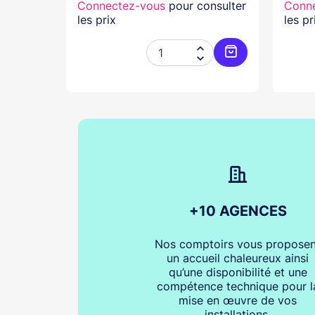
nsulter
Connectez-vous
pour consulter
Conn
les prix
les pr




Ajouter au panier
Ajouter au pani
+10 AGENCES
Nos comptoirs vous proposen
un accueil chaleureux ainsi
qu’une disponibilité et une
compétence technique pour l
mise en œuvre de vos
installations.