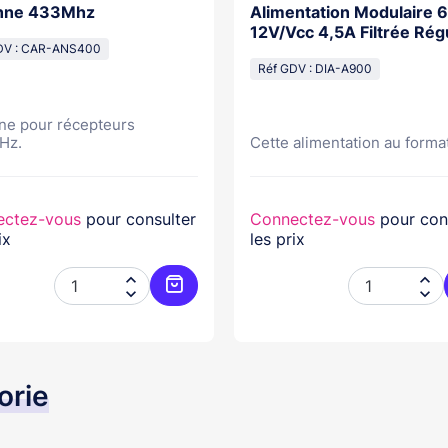
nne 433Mhz
Alimentation Modulaire 
12V/Vcc 4,5A Filtrée Rég
DV : CAR-ANS400
Réf GDV : DIA-A900
ne pour récepteurs
Hz.
Cette alimentation au format
ectez-vous
pour consulter
Connectez-vous
pour con
ix
les prix




er
Ajouter au panier
orie