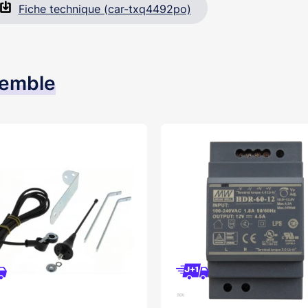
Fiche technique (car-txq4492po)
semble