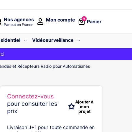
Nos agences
Mon compte
0
Panier
Partout en France
sidentiel
Vidéosurveillance
avec le code
ici
BIENVENUE
ndes et Récepteurs Radio pour Automatismes
Connectez-vous
Ajouter à
pour consulter les
mon
prix
projet
Livraison J+1 pour toute commande en