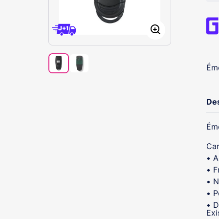
Éme
Des
Éme
Car
• A
• F
• N
• P
• D
Exi