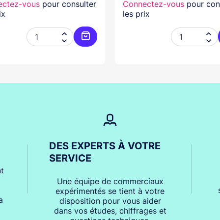
ectez-vous
pour consulter
Connectez-vous
pour con
ix
les prix




er
Ajouter au panier
DES EXPERTS À VOTRE
SERVICE
t
Une équipe de commerciaux
expérimentés se tient à votre
a
disposition pour vous aider
dans vos études, chiffrages et