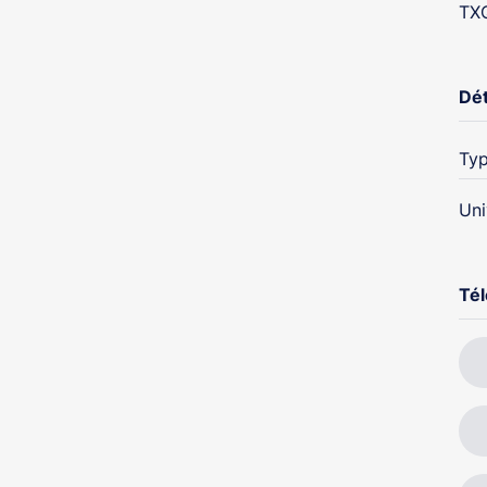
TXQ
Dét
Typ
Uni
Té