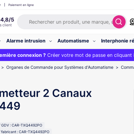
r
Paiement en ligne
Alarme intrusion
Automatisme
Interphonie ré
 :
emière connexion ?
20€ OFFERT sur votre panier et livraison 24/48h gratuite 
Créer votre mot de passe en cliquant 
Organes de Commande pour Systèmes d'Automatisme
Comma
metteur 2 Canaux
449
f GDV : CAR-TXQ4492PO
f fabricant : CAR-TXQ4492PO