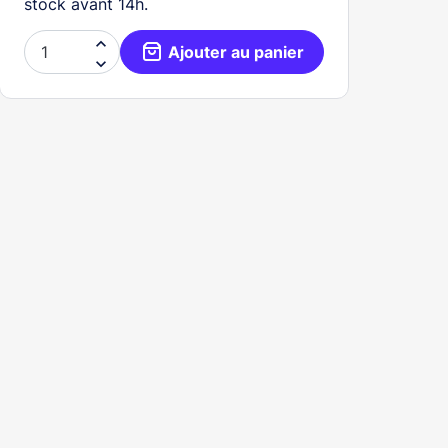
stock avant 14h.

Ajouter au panier
