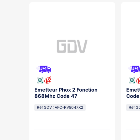
3 Royal
Emetteur Phox 2 Fonction
Emett
868Mhz Code 47
Code
Réf GDV : AFC-RV8047X2
Réf G