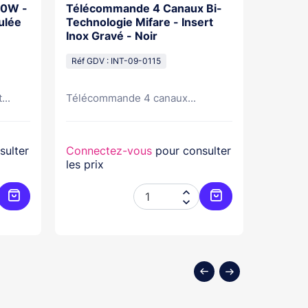
60W -
Télécommande 4 Canaux Bi-
Badge É
ulée
Technologie Mifare - Insert
Insert 
Inox Gravé - Noir
Réf GDV 
Réf GDV : INT-09-0115
...
Télécommande 4 canaux...
Ergonom
sulter
Connectez-vous
pour consulter
Connec
les prix
les prix


Ajouter au panier
Ajouter au panier