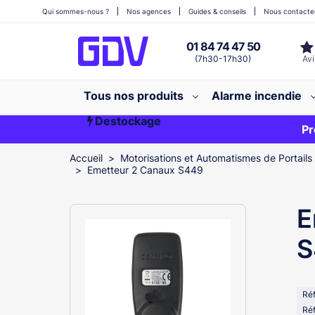
Qui sommes-nous ?
Nos agences
Guides & conseils
Nous contacte
01 84 74 47 50
(7h30-17h30)
Tous nos produits
Alarme incendie
Destockage
Première commande ?
EXCLU WEB
Pr
Accueil
Motorisations et Automatismes de Portails
Emetteur 2 Canaux S449
E
S
Ré
Ré