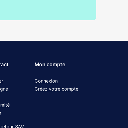
tact
Mon compte
er
Connexion
igne
Créez votre compte
rmité
n
t
 retour SAV