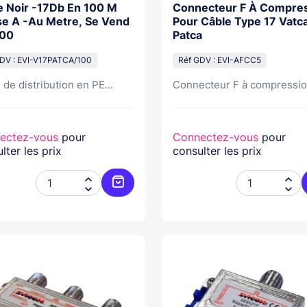
e Noir -17Db En 100 M
Connecteur F À Compre
se A -Au Metre, Se Vend
Pour Câble Type 17 Vatca
100
Patca
DV : EVI-V17PATCA/100
Réf GDV : EVI-AFCC5
 de distribution en PE...
Connecteur F à compression
ectez-vous
pour
Connectez-vous
pour
lter les prix
consulter les prix




Ajouter au panier