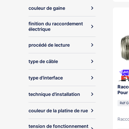
expand_more
couleur de gaine
finition du raccordement
expand_more
électrique
expand_more
procédé de lecture
expand_more
type de câble
expand_more
type d'interface
Racc
Pour
expand_more
technique d'installation
Réf G
expand_more
couleur de la platine de rue
Racco
tension de fonctionnement