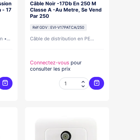
ssion
Câble Noir -17Db En 250 M
 - 17
Classe A -Au Metre, Se Vend
Par 250
Réf GDV : EVI-V17PATCA/250
 •...
Câble de distribution en PE...
Connectez-vous
pour
consulter les prix


Ajouter au panier
Ajouter au panier