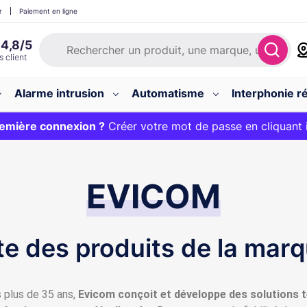
r
Paiement en ligne
Alarme intrusion
Automatisme
Interphonie ré
 :
emière connexion ?
20€ OFFERT sur votre panier et livraison 24/48h gratuite 
Créer votre mot de passe en cliquant 
EVICOM
te des produits de la ma
 plus de 35 ans,
Evicom conçoit et développe des solutions t