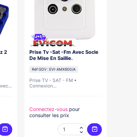
z 2
Prise Tv -Sat -Fm Avec Socle
De Mise En Saillie.
Réf GDV : EVI-AMX600/A
Prise TV - SAT - FM •
vec...
Connexion...
Connectez-vous
pour
consulter les prix


Ajouter au panier
Ajouter au panier