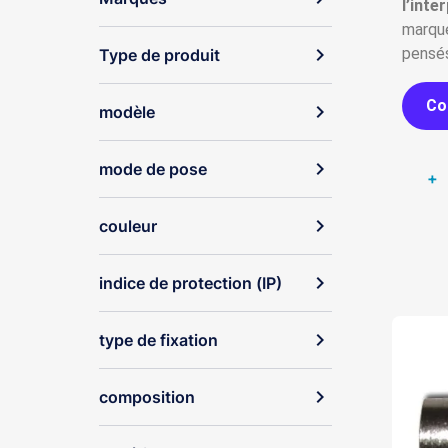
l’inte
marque
expand_more
pensés 
Type de produit
Co
expand_more
modèle
expand_more
mode de pose
+
expand_more
couleur
expand_more
indice de protection (IP)
expand_more
type de fixation
expand_more
composition