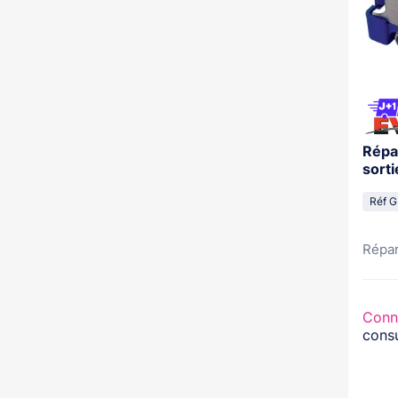
Répa
Réf G
Répar
Conn
consu