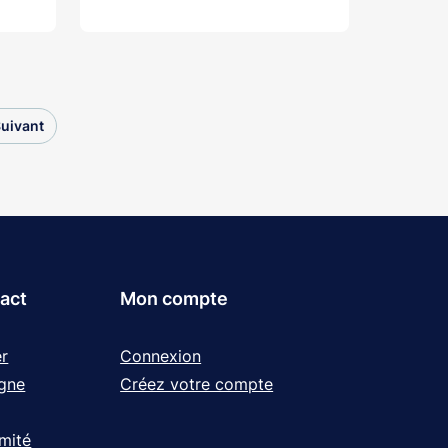
uivant
tact
Mon compte
r
Connexion
igne
Créez votre compte
rmité