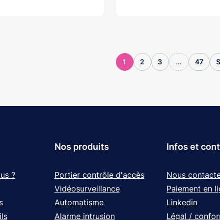
1
2
3
…
47
S
Nos produits
Infos et con
us ?
Portier contrôle d'accès
Nous contacte
Vidéosurveillance
Paiement en l
s
Automatisme
Linkedin
ls
Alarme intrusion
Légal / confo