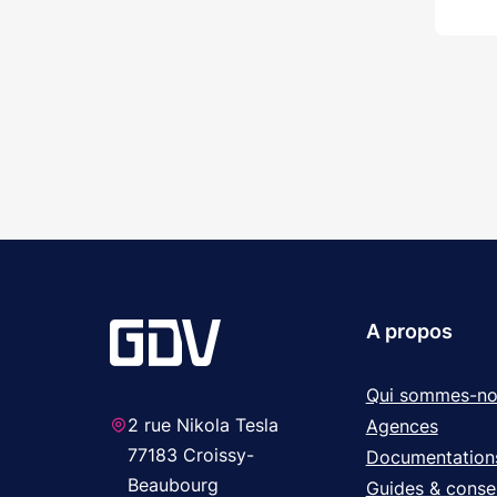
A propos
Qui sommes-no
2 rue Nikola Tesla
Agences
77183 Croissy-
Documentation
Beaubourg
Guides & consei