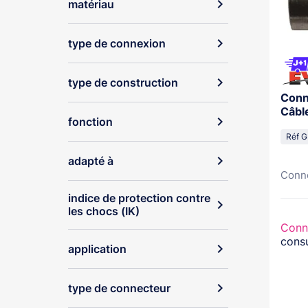
expand_more
matériau
expand_more
type de connexion
expand_more
type de construction
Conn
Câbl
expand_more
fonction
Réf G
expand_more
adapté à
Conne
indice de protection contre
expand_more
les chocs (IK)
Conn
consu
expand_more
application
expand_more
type de connecteur