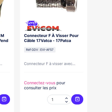
 M
Connecteur F À Visser Pour
Vend
Câble 17Vatca - 17Patca
Réf GDV : EVI-AF57
..
Connecteur F à visser avec...
Connectez-vous
pour
consulter les prix


Ajouter au panier
Ajouter au panier