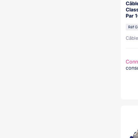
Câbl
Clas
Par 
Réf G
Câble
Conn
consu