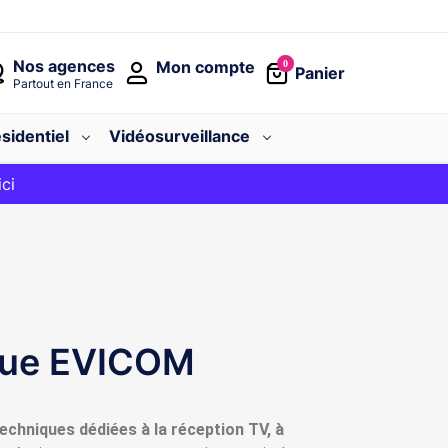
Nos agences
Mon compte
0
Panier
Partout en France
sidentiel
Vidéosurveillance
avec le code
ici
BIENVENUE
rque EVICOM
echniques dédiées à la réception TV, à