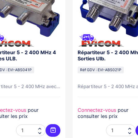
rtiteur 5 - 2 400 MHz 4
Répartiteur 5 - 2 400 Mh
sorties ULB.
Sorties Ulb.
DV : EVI-ABS041P
Réf GDV : EVI-ABS021P
titeur 5 - 2 400 MHz avec...
Répartiteur 5 - 2 400 MHz a
ectez-vous
pour
Connectez-vous
pour
lter les prix
consulter les prix




Ajouter au panier