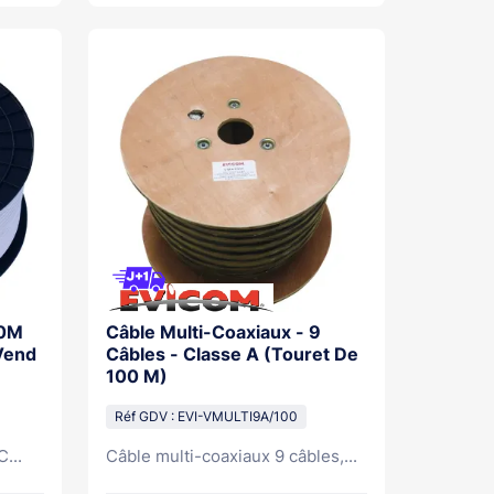
00M
Câble Multi-Coaxiaux - 9
Vend
Câbles - Classe A (Touret De
100 M)
Réf GDV : EVI-VMULTI9A/100
...
Câble multi-coaxiaux 9 câbles,...