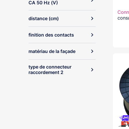
expand_more
CA 50 Hz (V)
Conn
consu
expand_more
distance (cm)
expand_more
finition des contacts
expand_more
matériau de la façade
type de connecteur
expand_more
raccordement 2