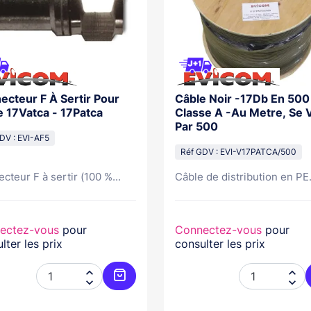
ecteur F À Sertir Pour
Câble Noir -17Db En 500
e 17Vatca - 17Patca
Classe A -Au Metre, Se 
Par 500
DV : EVI-AF5
Réf GDV : EVI-V17PATCA/500
cteur F à sertir (100 %...
Câble de distribution en PE.
ectez-vous
pour
Connectez-vous
pour
lter les prix
consulter les prix




Ajouter au panier