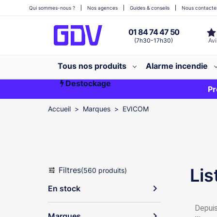
Qui sommes-nous ?
Nos agences
Guides & conseils
Nous contacte
01 84 74 47 50
(7h30-17h30)
Tous nos produits
Alarme incendie
Destockage
Première commande ?
EXCLU WEB
Pr
Accueil
Marques
EVICOM
Lis
Filtres
(560 produits)
expand_more
En stock
Depuis
expand_more
Marques