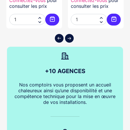
Connectez-vous
pour
Connectez-vous
pour
consulter les prix
consulter les prix




ter au panier
Ajouter au panier
Ajouter
+10 AGENCES
Nos comptoirs vous proposent un accueil
chaleureux ainsi qu’une disponibilité et une
compétence technique pour la mise en œuvre
de vos installations.