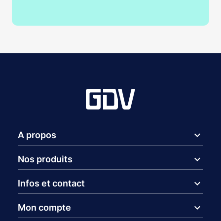
expand_more
A propos
expand_more
Nos produits
expand_more
Infos et contact
expand_more
Mon compte