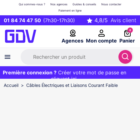
Qui sommes-nous ?
Nos agences
Guides & conseils
Nous contacter
Paiement en ligne
01 84 74 47 50
(7h30-17h30)
0
Agences
Mon compte
Panier
Première connexion ?
Première commande ?
EXCLU WEB :
Créer votre mot de passe en
20€ OFFERT sur votre panier
et livraison 24/48h gratuite avec le code
cliquant ici
BIENVENUE
Accueil
Câbles Électriques et Liaisons Courant Faible