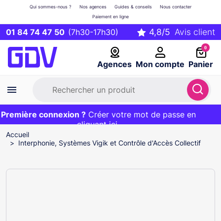
Qui sommes-nous ?
Nos agences
Guides & conseils
Nous contacter
Paiement en ligne
01 84 74 47 50
(7h30-17h30)
0
Agences
Mon compte
Panier
remière connexion ?
Première commande ?
EXCLU WEB :
Créer votre mot de passe en
20€ OFFERT sur votre panier
et livraison 24/48h gratuite avec le code
cliquant ici
BIENVENUE
Accueil
Interphonie, Systèmes Vigik et Contrôle d'Accès Collectif