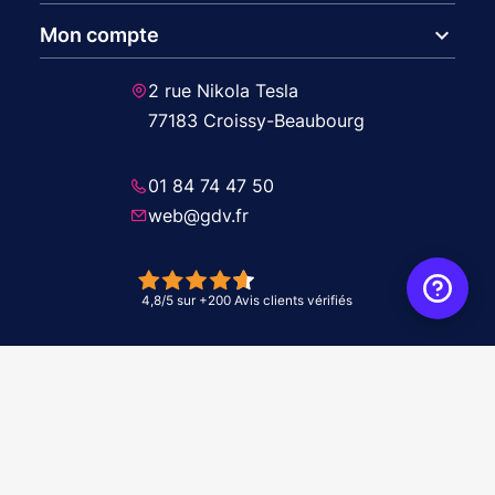
expand_more
Mon compte
2 rue Nikola Tesla
77183 Croissy-Beaubourg
01 84 74 47 50
web@gdv.fr
© 2026 GDV - À vos côtés, de l'étude à l'installation. Tous droits réservés -
Réalisation Agence
WebXY