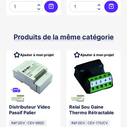




Ajouter au panier
Ajouter
Produits de la même catégorie
Ajouter à mon projet
Ajouter à mon projet
Distributeur Video
Relai Sou Gaine
Passif Palier
Thermo Rétractable
Réf GDV : CEV-692D
Réf GDV : CEV-170/CV