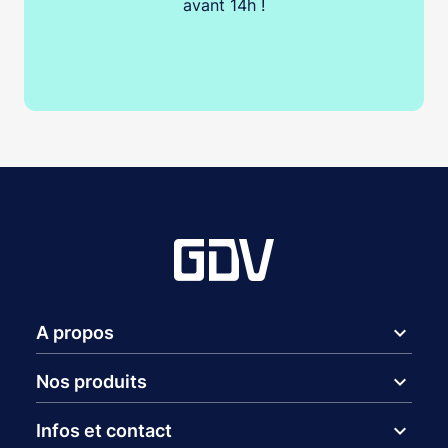
avant 14h !
expand_more
A propos
expand_more
Nos produits
expand_more
Infos et contact